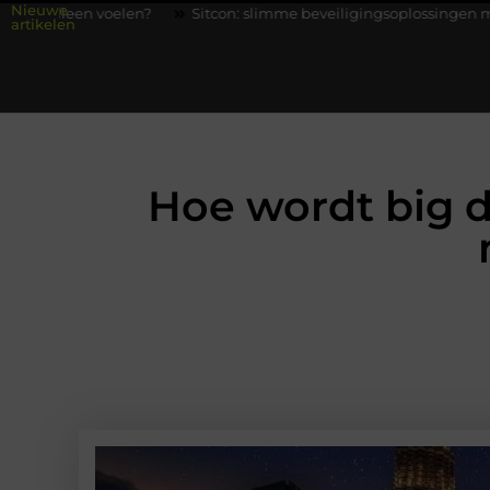
Nieuwe
?
Sitcon: slimme beveiligingsoplossingen met kennis uit de prak
artikelen
Hoe wordt big d