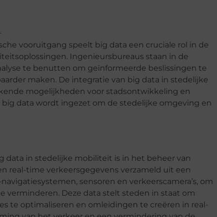
ische vooruitgang speelt big data een cruciale rol in de
iteitsoplossingen. Ingenieursbureaus staan in de
analyse te benutten om geïnformeerde beslissingen te
aarder maken. De integratie van big data in stedelijke
gekende mogelijkheden voor stadsontwikkeling en
 big data wordt ingezet om de stedelijke omgeving en
data in stedelijke mobiliteit is in het beheer van
n real-time verkeersgegevens verzameld uit een
navigatiesystemen, sensoren en verkeerscamera’s, om
e verminderen. Deze data stelt steden in staat om
s te optimaliseren en omleidingen te creëren in real-
roming van het verkeer en een vermindering van de