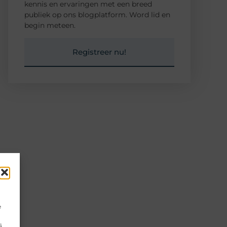
kennis en ervaringen met een breed
publiek op ons blogplatform. Word lid en
begin meteen.
Registreer nu!
e
s