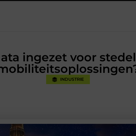
tijk
Oman vakantie tips voor een onvergetelijke rondreis
E
ata ingezet voor stedel
mobiliteitsoplossingen
INDUSTRIE