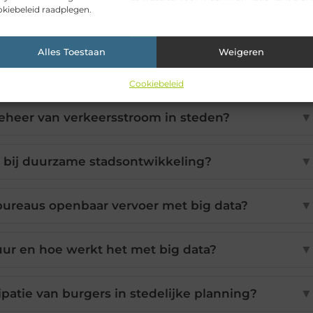
kiebeleid raadplegen.
Alles Toestaan
Weigeren
Cookiebeleid
beheer van verkeersstroom in steden?
▼
a bij duurzame stadsontwikkeling?
▼
bureaus openbaar vervoer met big data?
▼
uur en hoe werkt het met big data?
▼
ipatie van burgers in stedelijke planning?
▼