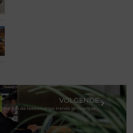
VOLGENDE
Wat zijn de toekomstige trends in civiele techniek voor ingenieursbureaus?