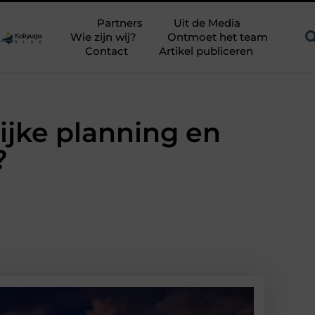
en uitdagend avontuur in een authentieke melkstal
Fysiothera
Partners
Uit de Media
Wie zijn wij?
Ontmoet het team
Contact
Artikel publiceren
ijke planning en
?