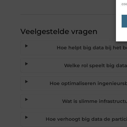
coo
Veelgestelde vragen
Hoe helpt big data bij het 
Welke rol speelt big dat
Hoe optimaliseren ingenieurs
Wat is slimme infrastruct
Hoe verhoogt big data de partic