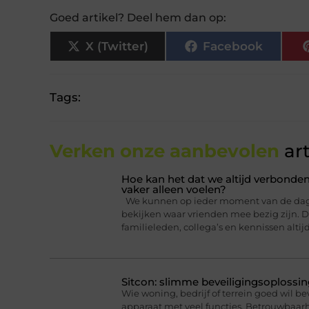
Goed artikel? Deel hem dan op:
X (Twitter)
Facebook
Tags:
Verken onze aanbevolen
art
Hoe kan het dat we altijd verbonden
vaker alleen voelen?
We kunnen op ieder moment van de dag ee
bekijken waar vrienden mee bezig zijn. Da
familieleden, collega’s en kennissen altij
Sitcon: slimme beveiligingsoplossin
Wie woning, bedrijf of terrein goed wil b
apparaat met veel functies. Betrouwbaa