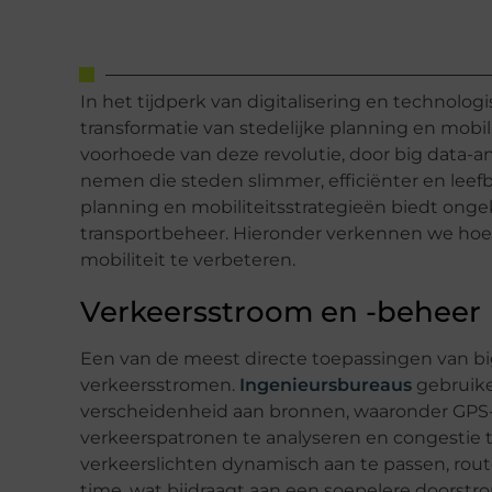
In het tijdperk van digitalisering en technolog
transformatie van stedelijke planning en mobil
voorhoede van deze revolutie, door big data-
nemen die steden slimmer, efficiënter en leefb
planning en mobiliteitsstrategieën biedt on
transportbeheer. Hieronder verkennen we hoe
mobiliteit te verbeteren.
Verkeersstroom en -beheer
Een van de meest directe toepassingen van big 
verkeersstromen.
Ingenieursbureaus
gebruike
verscheidenheid aan bronnen, waaronder GPS-
verkeerspatronen te analyseren en congestie t
verkeerslichten dynamisch aan te passen, route
time, wat bijdraagt aan een soepelere doorst