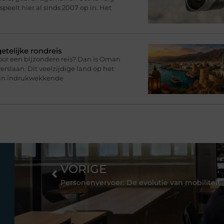
speelt hier al sinds 2007 op in. Het
telijke rondreis
oor een bijzondere reis? Dan is Oman
rslaan. Dit veelzijdige land op het
zijn indrukwekkende
VORIGE
Personenvervoer: De evolutie van mobiliteit