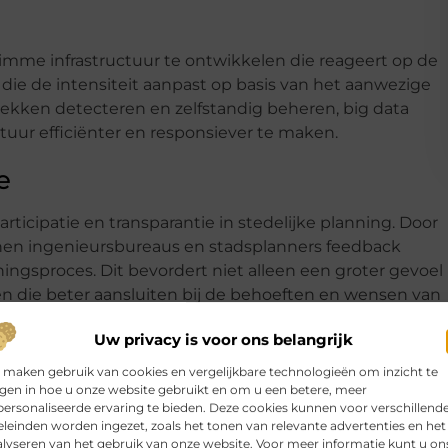
limme infrastructuur te ontwikkelen die reageert op de
die de intensiteit aanpast op basis van het aanwezige
ekken detecteren en zelfstandig beheren, big data
tuur efficiënter en responsiever te maken.
e
articipatie en transparantie in stedelijke planning. Door
nnen ingenieursbureaus en stadsplanners feedback
ingsproces. Dit bevordert niet alleen een groter gevoel
 die beter aansluiten bij de behoeften en wensen van
Uw privacy is voor ons belangrijk
op steden worden gepland en beheerd radicaal te
 maken gebruik van cookies en vergelijkbare technologieën om inzicht te
datasets kunnen ingenieursbureaus geïnformeerde
jgen in hoe u onze website gebruikt en om u een betere, meer
 mobiliteitsoplossingen, duurzamere stadsontwikkeling
ersonaliseerde ervaring te bieden. Deze cookies kunnen voor verschillend
leinden worden ingezet, zoals het tonen van relevante advertenties en het
bewoners
lyseren van het gebruik van onze website. Voor meer informatie kunt u on