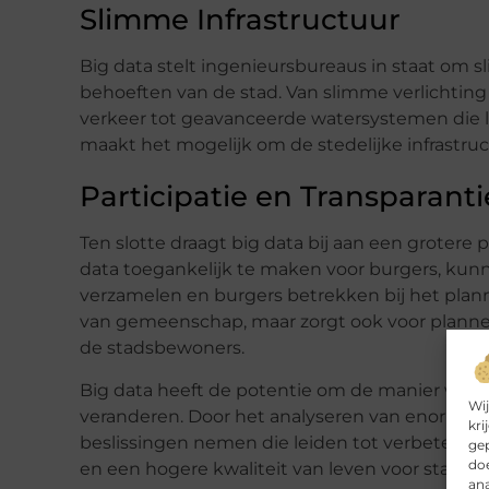
Slimme Infrastructuur
Big data stelt ingenieursbureaus in staat om s
behoeften van de stad. Van slimme verlichting 
verkeer tot geavanceerde watersystemen die l
maakt het mogelijk om de stedelijke infrastruc
Participatie en Transparanti
Ten slotte draagt big data bij aan een grotere p
data toegankelijk te maken voor burgers, ku
verzamelen en burgers betrekken bij het plann
van gemeenschap, maar zorgt ook voor plannen
de stadsbewoners.
Big data heeft de potentie om de manier waar
Wij
veranderen. Door het analyseren van enorme 
kri
beslissingen nemen die leiden tot verbeterde
gep
doe
en een hogere kwaliteit van leven voor stads
ana