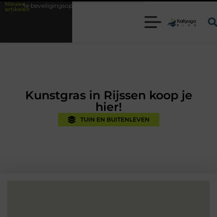
Nieuwe
ingsoplossingen met kennis uit de praktijk
Oman vakantie tips voor ee
artikelen
Kunstgras in Rijssen koop je
hier!
TUIN EN BUITENLEVEN