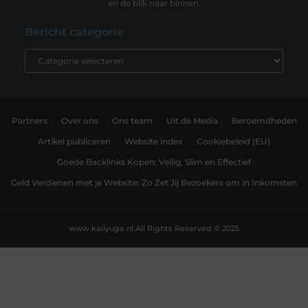
en de blik naar binnen.
Bericht categorie
Partners
Over ons
Ons team
Uit de Media
Beroemdheden
Artikel publiceren
Website index
Cookiebeleid (EU)
Goede Backlinks Kopen: Veilig, Slim en Effectief
Geld Verdienen met je Website: Zo Zet Jij Bezoekers om in Inkomsten
www.kaliyuga.nl.
All Rights Reserved © 2025