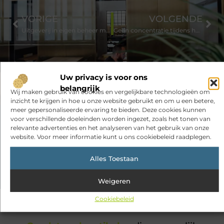
VORIGE
VOLGENDE
Uitgeverij in eigen beheer met deze specialisten aan je zijde
Geen concentratie tijdens het thuiswerken? Gebruik deze tips!
Uw privacy is voor ons
belangrijk
Wij maken gebruik van cookies en vergelijkbare technologieën om
inzicht te krijgen in hoe u onze website gebruikt en om u een betere,
meer gepersonaliseerde ervaring te bieden. Deze cookies kunnen
voor verschillende doeleinden worden ingezet, zoals het tonen van
Had je deze artikelen al bekeken?
relevante advertenties en het analyseren van het gebruik van onze
website. Voor meer informatie kunt u ons cookiebeleid raadplegen.
Ontdek de boeiende en interessante verhalen die wij voor je in
petto hebben en mis onze artikelen niet. Duik in diverse
Alles Toestaan
onderwerpen en blijf op de hoogte!
Weigeren
Cookiebeleid