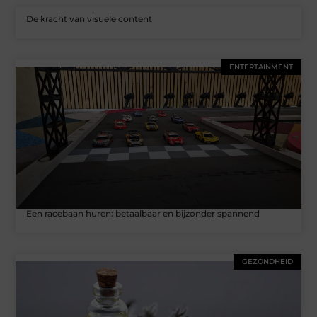
De kracht van visuele content
ENTERTAINMENT
Een racebaan huren: betaalbaar en bijzonder spannend
GEZONDHEID