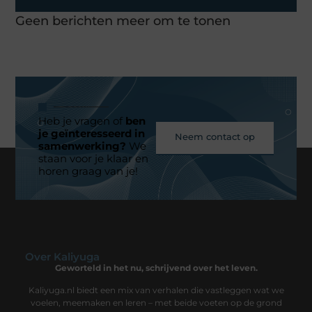
Geen berichten meer om te tonen
Heb je vragen of
ben
je geïnteresseerd in
Neem contact op
samenwerking?
We
staan voor je klaar en
horen graag van je!
Over Kaliyuga
Geworteld in het nu, schrijvend over het leven.
Kaliyuga.nl biedt een mix van verhalen die vastleggen wat we
voelen, meemaken en leren – met beide voeten op de grond