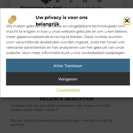
Registreer en deel
jouw blog met de
wereld!
Uw privacy is voor ons
Heb je een verhaal te vertellen? Deel jouw kennis en
ervaringen met een breed publiek op ons
belangrijk
Wij maken gebruik van cookies en vergelijkbare technologieën om
blogplatform. Word lid en begin meteen.
inzicht te krijgen in hoe u onze website gebruikt en om u een betere,
meer gepersonaliseerde ervaring te bieden. Deze cookies kunnen
voor verschillende doeleinden worden ingezet, zoals het tonen van
Registreer nu!
relevante advertenties en het analyseren van het gebruik van onze
website. Voor meer informatie kunt u ons cookiebeleid raadplegen.
POPULAIRE ONDERWERPEN
Alles Toestaan
Aanbiedingen
(87 )
Winkelen
(86 )
Weigeren
Dienstverlening
(77 )
Zakelijk
(30 )
Cookiebeleid
Woning en Tuin
(29 )
RECENTE BERICHTEN
Hoe kan het dat we altijd verbonden zijn, maar ons toch
steeds vaker alleen voelen?
Sitcon: slimme beveiligingsoplossingen met kennis uit de
praktijk