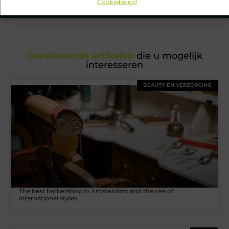
Cookiebeleid
Gerelateerde artikelen
die u mogelijk
interesseren
BEAUTY EN VERZORGING
The best barbershop in Amsterdam and the rise of
international styles