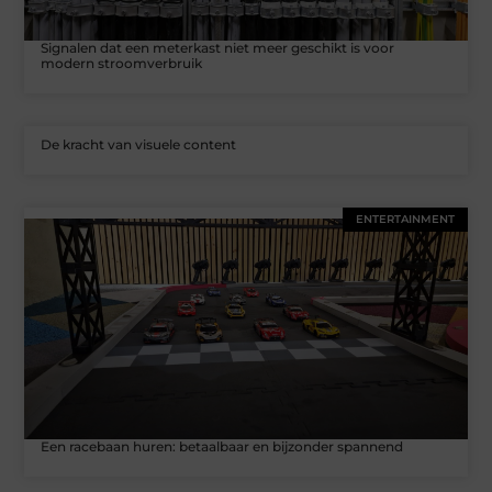
Signalen dat een meterkast niet meer geschikt is voor
modern stroomverbruik
De kracht van visuele content
ENTERTAINMENT
Een racebaan huren: betaalbaar en bijzonder spannend