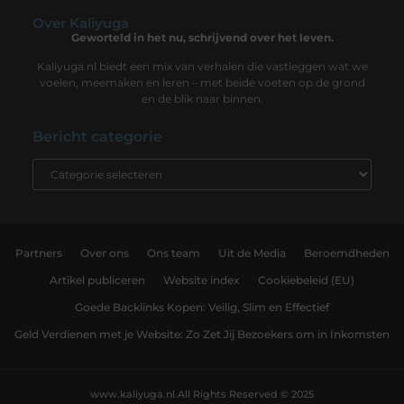
Over Kaliyuga
Geworteld in het nu, schrijvend over het leven.
Kaliyuga.nl biedt een mix van verhalen die vastleggen wat we
voelen, meemaken en leren – met beide voeten op de grond
en de blik naar binnen.
Bericht categorie
Partners
Over ons
Ons team
Uit de Media
Beroemdheden
Artikel publiceren
Website index
Cookiebeleid (EU)
Goede Backlinks Kopen: Veilig, Slim en Effectief
Geld Verdienen met je Website: Zo Zet Jij Bezoekers om in Inkomsten
www.kaliyuga.nl.
All Rights Reserved © 2025