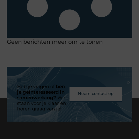
Geen berichten meer om te tonen
Heb je vragen of
ben
je geïnteresseerd in
Neem contact op
samenwerking?
We
staan voor je klaar en
horen graag van je!