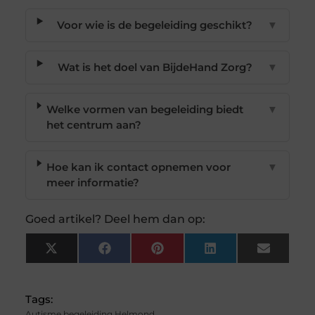
Voor wie is de begeleiding geschikt?
▼
Wat is het doel van BijdeHand Zorg?
▼
Welke vormen van begeleiding biedt
▼
het centrum aan?
Hoe kan ik contact opnemen voor
▼
meer informatie?
Goed artikel? Deel hem dan op:
X
Facebook
Pinterest
LinkedIn
Email
(Twitter)
Tags:
Autisme begeleiding Helmond