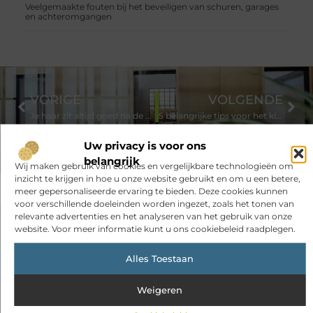
Veelgemaakte fouten bij het beveiligen van schuren, garages
en achteromgangen
VORIGE
VOLGENDE
Je haar zit altijd goed na de kapper in Laren
5 belangrijke tips voor het kiezen van de juiste rechtsbijstandverzekering
Uw privacy is voor ons
belangrijk
Wij maken gebruik van cookies en vergelijkbare technologieën om
inzicht te krijgen in hoe u onze website gebruikt en om u een betere,
meer gepersonaliseerde ervaring te bieden. Deze cookies kunnen
voor verschillende doeleinden worden ingezet, zoals het tonen van
relevante advertenties en het analyseren van het gebruik van onze
website. Voor meer informatie kunt u ons cookiebeleid raadplegen.
Had je deze artikelen al bekeken?
Alles Toestaan
Ontdek de boeiende en interessante verhalen die wij voor je in
petto hebben en mis onze artikelen niet. Duik in diverse
Weigeren
onderwerpen en blijf op de hoogte!