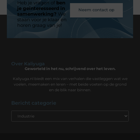
Heb je vragen of
ben
je geïnteresseerd in
Neem contact op
samenwerking?
We
staan voor je klaar en
horen graag van je!
Over Kaliyuga
Geworteld in het nu, schrijvend over het leven.
Kaliyuga.nl biedt een mix van verhalen die vastleggen wat we
voelen, meemaken en leren – met beide voeten op de grond
en de blik naar binnen.
Bericht categorie