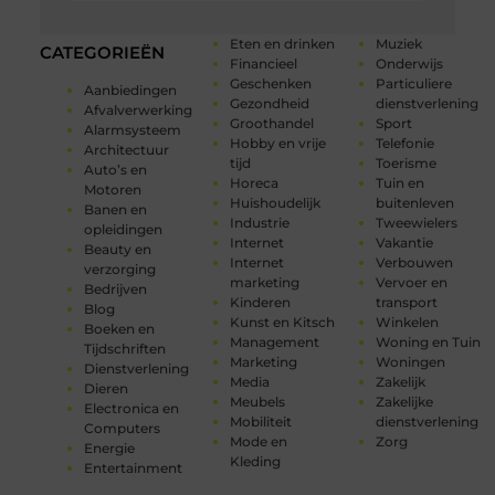
Eten en drinken
Muziek
CATEGORIEËN
Financieel
Onderwijs
Geschenken
Particuliere
Aanbiedingen
Gezondheid
dienstverlening
Afvalverwerking
Groothandel
Sport
Alarmsysteem
Hobby en vrije
Telefonie
Architectuur
tijd
Toerisme
Auto’s en
Horeca
Tuin en
Motoren
Huishoudelijk
buitenleven
Banen en
Industrie
Tweewielers
opleidingen
Internet
Vakantie
Beauty en
Internet
Verbouwen
verzorging
marketing
Vervoer en
Bedrijven
Kinderen
transport
Blog
Kunst en Kitsch
Winkelen
Boeken en
Management
Woning en Tuin
Tijdschriften
Marketing
Woningen
Dienstverlening
Media
Zakelijk
Dieren
Meubels
Zakelijke
Electronica en
Mobiliteit
dienstverlening
Computers
Mode en
Zorg
Energie
Kleding
Entertainment