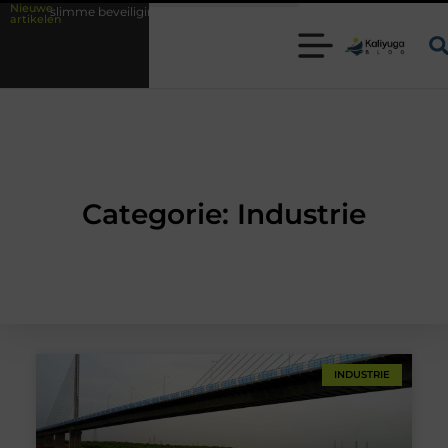
Nieuwe
e beveiligingsoplossingen met kennis uit de praktijk
Oman vakantie ti
artikelen
Categorie: Industrie
INDUSTRIE