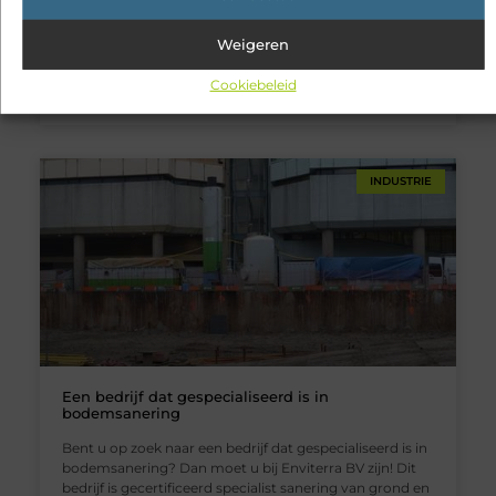
in uw pomp? Dan bent u bij Hydrotec ongetwijfeld aan
het juiste adres. Dit is namelijk een ervaren,
Weigeren
betrouwbare én deskundige expert en tevens één van
de grootste Nederlandse importeurs van
Cookiebeleid
asafdichtingen. Het maakt niet uit
INDUSTRIE
Een bedrijf dat gespecialiseerd is in
bodemsanering
Bent u op zoek naar een bedrijf dat gespecialiseerd is in
bodemsanering? Dan moet u bij Enviterra BV zijn! Dit
bedrijf is gecertificeerd specialist sanering van grond en