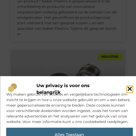
uw product? Naber Plastics is gespecialiseerd in de
ontwikkeling én productie van innovatieve
verpakkingen volledig gebaseerd op de wensen van de
eindgebruiker. Het gecertificeerde productieproces
start uiteraard met een gesprek tussen u en een
specialist van Naber Plastics. Tijdens dit gesprek wordt
er
INDUSTRIE
Uw privacy is voor ons
belangrijk
Wij maken gebruik van cookies en vergelijkbare technologieën om
inzicht te krijgen in hoe u onze website gebruikt en om u een betere,
meer gepersonaliseerde ervaring te bieden. Deze cookies kunnen
voor verschillende doeleinden worden ingezet, zoals het tonen van
Schaf mechanical seals aan bij een
relevante advertenties en het analyseren van het gebruik van onze
gerenommeerde, Nederlandse importeur
website. Voor meer informatie kunt u ons cookiebeleid raadplegen.
Wilt u graag kwalitatief hoogwaardige mechanical seals
Alles Toestaan
aanschaffen als vervanging van de huidige onderdelen