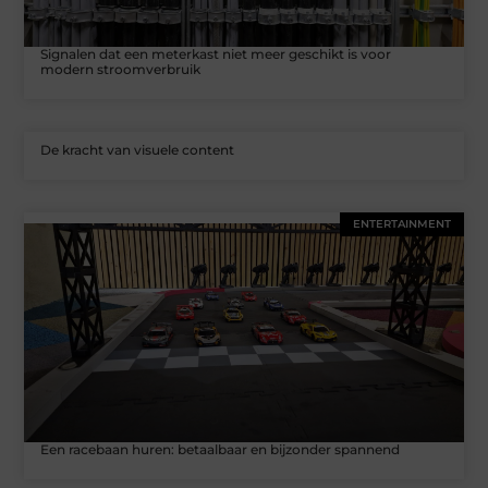
Signalen dat een meterkast niet meer geschikt is voor
modern stroomverbruik
De kracht van visuele content
ENTERTAINMENT
Een racebaan huren: betaalbaar en bijzonder spannend