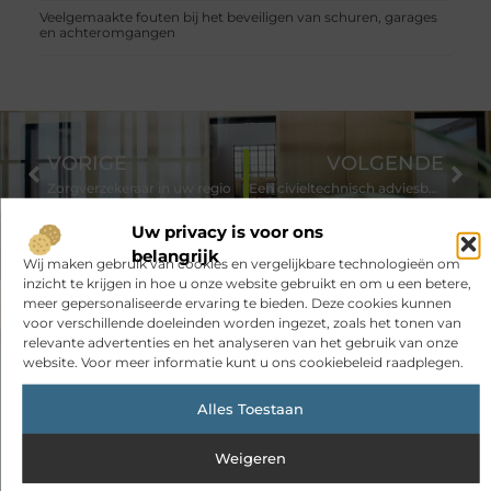
Veelgemaakte fouten bij het beveiligen van schuren, garages
en achteromgangen
VORIGE
VOLGENDE
Zorgverzekeraar in uw regio
Een civieltechnisch adviesbureau dat u uitstekend ondersteunt
Uw privacy is voor ons
belangrijk
Wij maken gebruik van cookies en vergelijkbare technologieën om
inzicht te krijgen in hoe u onze website gebruikt en om u een betere,
meer gepersonaliseerde ervaring te bieden. Deze cookies kunnen
voor verschillende doeleinden worden ingezet, zoals het tonen van
relevante advertenties en het analyseren van het gebruik van onze
website. Voor meer informatie kunt u ons cookiebeleid raadplegen.
Had je deze artikelen al bekeken?
Alles Toestaan
Ontdek de boeiende en interessante verhalen die wij voor je in
petto hebben en mis onze artikelen niet. Duik in diverse
Weigeren
onderwerpen en blijf op de hoogte!