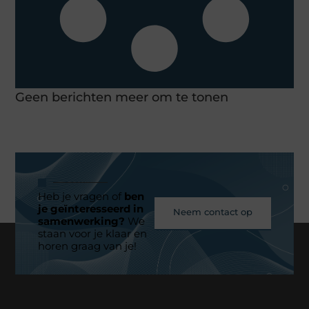
Geen berichten meer om te tonen
Heb je vragen of
ben
je geïnteresseerd in
Neem contact op
samenwerking?
We
staan voor je klaar en
horen graag van je!