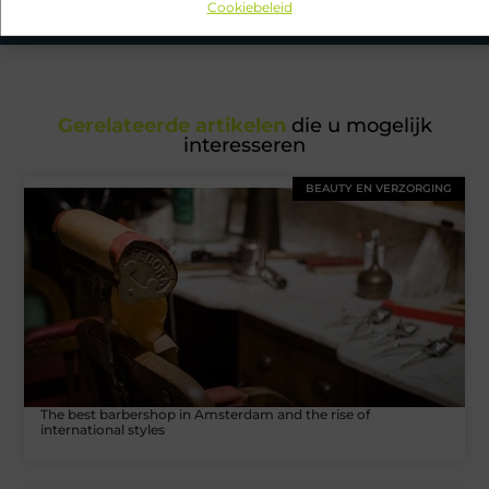
Cookiebeleid
Gerelateerde artikelen
die u mogelijk
interesseren
BEAUTY EN VERZORGING
The best barbershop in Amsterdam and the rise of
international styles