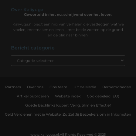
Over Kaliyuga
Geworteld in het nu, schrijvend over het leven.
Kaliyuga.nl biedt een mix van verhalen die vastleggen wat we
voelen, meemaken en leren – met beide voeten op de grond
en de blik naar binnen.
Bericht categorie
Partners
Over ons
Ons team
Uit de Media
Beroemdheden
Artikel publiceren
Website index
Cookiebeleid (EU)
Goede Backlinks Kopen: Veilig, Slim en Effectief
Geld Verdienen met je Website: Zo Zet Jij Bezoekers om in Inkomsten
www.kaliyuga.nl.
All Rights Reserved © 2025