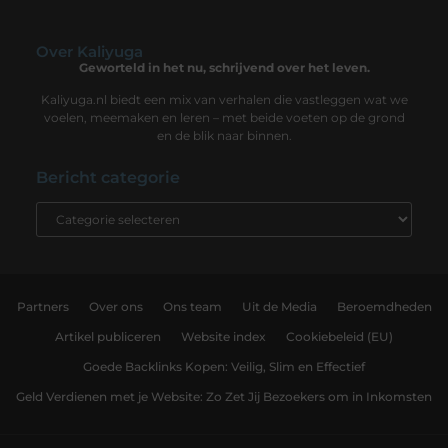
Over Kaliyuga
Geworteld in het nu, schrijvend over het leven.
Kaliyuga.nl biedt een mix van verhalen die vastleggen wat we
voelen, meemaken en leren – met beide voeten op de grond
en de blik naar binnen.
Bericht categorie
Partners
Over ons
Ons team
Uit de Media
Beroemdheden
Artikel publiceren
Website index
Cookiebeleid (EU)
Goede Backlinks Kopen: Veilig, Slim en Effectief
Geld Verdienen met je Website: Zo Zet Jij Bezoekers om in Inkomsten