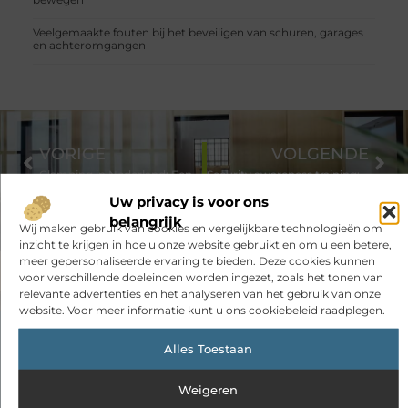
Veelgemaakte fouten bij het beveiligen van schuren, garages
en achteromgangen
VORIGE
VOLGENDE
Glamping in Nederland: Een Luxe Natuurbeleving
Security awareness training: hoe maak je Microsoft Teams veiliger?
Uw privacy is voor ons
belangrijk
Wij maken gebruik van cookies en vergelijkbare technologieën om
inzicht te krijgen in hoe u onze website gebruikt en om u een betere,
meer gepersonaliseerde ervaring te bieden. Deze cookies kunnen
voor verschillende doeleinden worden ingezet, zoals het tonen van
relevante advertenties en het analyseren van het gebruik van onze
website. Voor meer informatie kunt u ons cookiebeleid raadplegen.
Had je deze artikelen al bekeken?
Alles Toestaan
Ontdek de boeiende en interessante verhalen die wij voor je in
Weigeren
petto hebben en mis onze artikelen niet. Duik in diverse