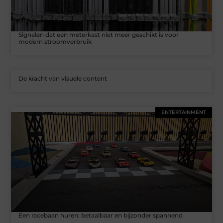
Signalen dat een meterkast niet meer geschikt is voor
modern stroomverbruik
De kracht van visuele content
ENTERTAINMENT
Een racebaan huren: betaalbaar en bijzonder spannend