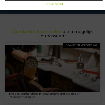
onderwerpen en blijf op de hoogte!
Cookiebeleid
Gerelateerde artikelen
die u mogelijk
interesseren
BEAUTY EN VERZORGING
The best barbershop in Amsterdam and the rise of
international styles