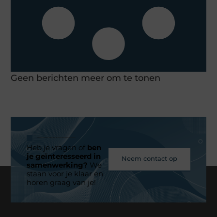
Geen berichten meer om te tonen
Heb je vragen of
ben
je geïnteresseerd in
Neem contact op
samenwerking?
We
staan voor je klaar en
horen graag van je!