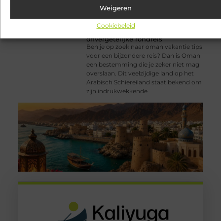
Weigeren
Cookiebeleid
Oman vakantie tips voor een
onvergetelijke rondreis
Ben je op zoek naar oman vakantie tips
voor een bijzondere reis? Dan is Oman
een bestemming die je zeker niet mag
overslaan. Dit veelzijdige land op het
Arabisch Schiereiland staat bekend om
zijn indrukwekkende