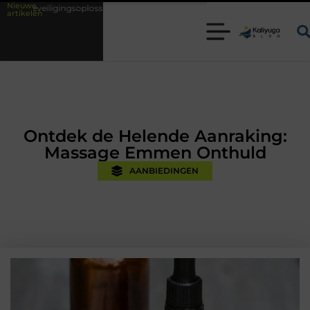
Nieuwe
plossingen met kennis uit de praktijk
Oman vakantie tips voor een onv
artikelen
Ontdek de Helende Aanraking:
Massage Emmen Onthuld
AANBIEDINGEN