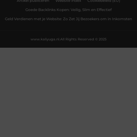
Artikel publiceren
Website index
Cookiebeleid (EU)
Goede Backlinks Kopen: Veilig, Slim en Effectief
Geld Verdienen met je Website: Zo Zet Jij Bezoekers om in Inkomsten
www.kaliyuga.nl.
All Rights Reserved © 2025