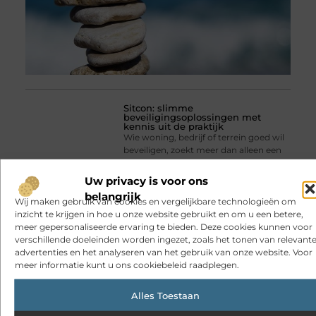
Sitcon: slimme
beveiligingsoplossingen met
kennis uit de praktijk
Wie woning, bedrijf of terrein goed wil
beveiligen, zoekt meer dan alleen een
apparaat met veel functies.
Betrouwbaarheid, gebruiksgemak en
Uw privacy is voor ons
deskundig advies zijn minstens zo
belangrijk
belangrijk. Sitcon speelt hier al sinds
Wij maken gebruik van cookies en vergelijkbare technologieën om
2007 op in. Het
inzicht te krijgen in hoe u onze website gebruikt en om u een betere,
meer gepersonaliseerde ervaring te bieden. Deze cookies kunnen voor
verschillende doeleinden worden ingezet, zoals het tonen van relevante
advertenties en het analyseren van het gebruik van onze website. Voor
meer informatie kunt u ons cookiebeleid raadplegen.
Alles Toestaan