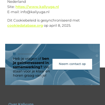
Nederland
Site:
https://www.kaliyuga.nl
E-mail:
info@
kaliyuga.nl
Dit Cookiebeleid is gesynchroniseerd met
cookiedatabase.org
op april 8, 2025.
Heb je vragen of
ben
je geïnteresseerd in
Neem contact op
samenwerking?
We
staan voor je klaar en
horen graag van je!
Over Kaliyuga