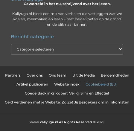
Geworteld in het nu, schrijvend over het leven.
Kaliyuga.nl biedt een mix van verhalen die vastleggen wat we
voelen, meemaken en leren – met beide voeten op de grond
en de blik naar binnen.
Bericht categorie
Partners
Over ons
Ons team
Uit de Media
Beroemdheden
Artikel publiceren
Website index
Cookiebeleid (EU)
Goede Backlinks Kopen: Veilig, Slim en Effectief
Geld Verdienen met je Website: Zo Zet Jij Bezoekers om in Inkomsten
www.kaliyuga.nl.
All Rights Reserved © 2025