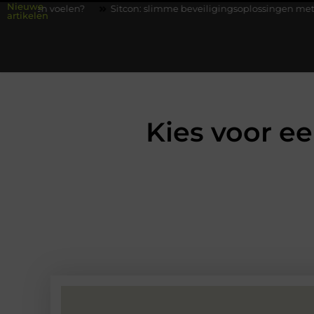
Nieuwe
n?
Sitcon: slimme beveiligingsoplossingen met kennis uit de pra
artikelen
Kies voor e