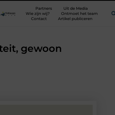
Een uitdagend avontuur in een authentieke melkstal
Fysiother
Partners
Uit de Media
Wie zijn wij?
Ontmoet het team
Contact
Artikel publiceren
teit, gewoon