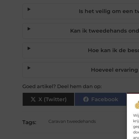
Is het veilig om een
Kan ik tweedehands ond
Hoe kan ik de bes
Hoeveel ervaring
Goed artikel? Deel hem dan op:
X (Twitter)
Facebook
Wij
kri
Caravan tweedehands
Tags:
gep
doe
ana