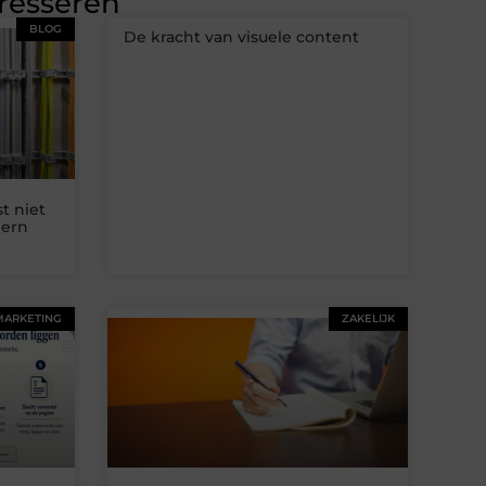
eresseren
BLOG
De kracht van visuele content
t niet
dern
MARKETING
ZAKELIJK