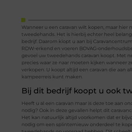
Wanneer u een caravan wilt kopen, maar hier nie
tweedehands. Het is hierbij echter heel belang
bedrijf. Daarom klopt u aan bij Caravancentrum
RDW-erkend en voeren BOVAG-onderhoudsbeurt
gevoel uw tweedehands caravan koopt. Met neg
precies waar ze naar moeten kijken wanneer 
verkopen. U koopt altijd een caravan die aan al
kampeerreis kunt maken.
Bij dit bedrijf koopt u ook
Heeft u al een caravan maar is deze toe aan on
nodig? Ook in deze gevallen helpt dit caravanc
Het kan natuurlijk altijd voorkomen dat er bijv
nodig om een splinternieuw onderdeel te kopen.
tweedehands op voorraad hebben. Dit scheelt na