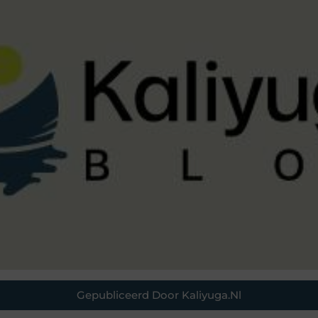
Gepubliceerd Door Kaliyuga.nl