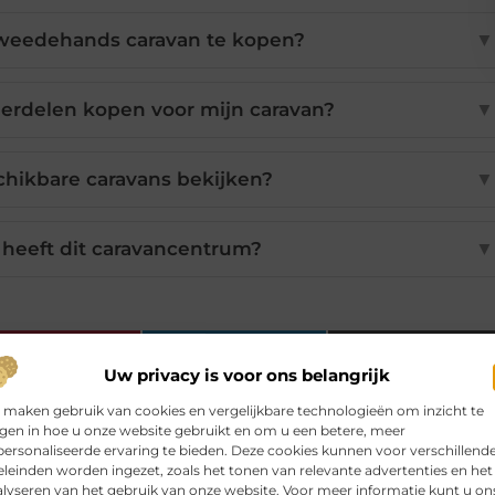
 tweedehands caravan te kopen?
▼
erdelen kopen voor mijn caravan?
▼
chikbare caravans bekijken?
▼
 heeft dit caravancentrum?
▼
Pinterest
LinkedIn
Email
Uw privacy is voor ons belangrijk
 maken gebruik van cookies en vergelijkbare technologieën om inzicht te
jgen in hoe u onze website gebruikt en om u een betere, meer
ersonaliseerde ervaring te bieden. Deze cookies kunnen voor verschillend
leinden worden ingezet, zoals het tonen van relevante advertenties en het
lyseren van het gebruik van onze website. Voor meer informatie kunt u on