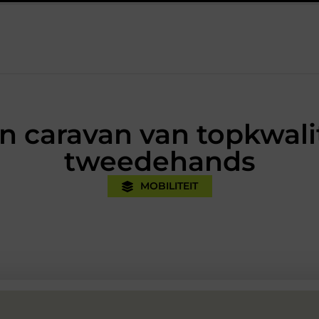
ktijk
Oman vakantie tips voor een onvergetelijke rondreis
en caravan van topkwali
tweedehands
MOBILITEIT