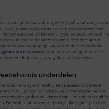
t teveel geld voor wilt uitgeven, kiest u natuurlijk voor
rijk dat u deze koopt bij een ervaren en professioneel
 Midden-Betuwe uit Lienden, in de Betuwe. Dit bedrijf i
en uit. Voor u betekent dit dat u met een gerust
entien jaar ervaring op zak, weten de professionals
ze
gebruikte caravans
inkopen om vervolgens weer te
le eisen voldoet, zodat u zorgeloos een heerlijke
 tweedehands onderdelen
derhoud, reparatie of heeft u een bepaald onderdeel
entrum in Lienden, in de Betuwe, u met plezier verder.
oorbeeld een onderdeel kapot gaat. Het is dan niet altijd
 De professionals van dit bedrijf kijken graag of ze het
tuurlijk weer in de kosten, en qua kwaliteit levert u