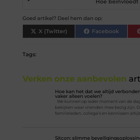
Hoe beïnvloedt t
Goed artikel? Deel hem dan op:
X (Twitter)
Facebook
Tags:
Verken onze aanbevolen
art
Hoe kan het dat we altijd verbonden
vaker alleen voelen?
We kunnen op ieder moment van de dag ee
bekijken waar vrienden mee bezig zijn. Da
familieleden, collega’s en kennissen altij
Sitcon: slimme beveiligingsoplossin