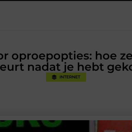
k
Oman vakantie tips voor een onvergetelijke rondreis
Een
r oproepopties: hoe z
eurt nadat je hebt gek
INTERNET