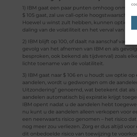
coo
1) IBM gaat een paar punten omhoog onmiddelli
$ 105 gaat, zal uw call-optie hoogstwaarschijnl
Hoewel u winst zult hebben, kunnen optieprij
daling van de volatiliteit en het verval van de ti
2) IBM blijft op 100, of daalt na aanschaf van u
gevolg van het afnemen van IBM en als gevolg 
besproken, ook bekend als tijdverval) zoals el
lichte toename van de volatiliteit.
3) IBM gaat naar $ 106 en u houdt uw optie o
aandelen, wordt u gedwongen om de aandelen 
Uitzondering” genoemd, wat betekent dat als uw 
aandelen automatisch bij expiratie krijgt toege
IBM opent nadat u de aandelen hebt toegeweze
nu kunt u de aandelen alleen verkopen voor een 
een neerwaarts risico genomen – het risico d
nog meer zou verliezen. Zorg er dus altijd voor
dit onbedoelde risico van toewijzing te voork