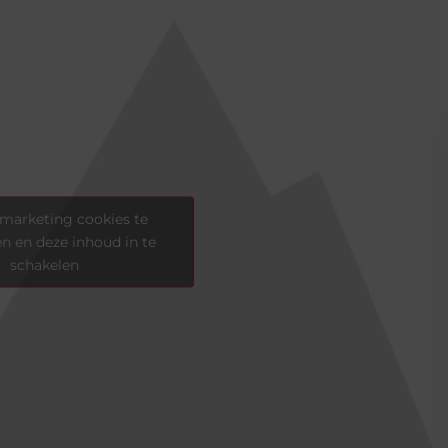
marketing cookies te
n en deze inhoud in te
schakelen