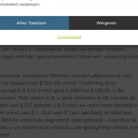
kiebeleid raadplegen.
jk nadat u het hebt gekocht. Dus zelfs als het niet naa
ijk in waarde stijgen waardoor u met winst kunt afsluiten.
zen op uw verkoop enigszins worden beïnvloed door ee
Alles Toestaan
Weigeren
jd.
Cookiebeleid
w call-optie. Uw optie zal beginnen waarde te verliezen al
van verlies in tijdswaarde (zoals we eerder hebben
ke dag verstrijkt, gecompenseerd door een waarschijnlijk
p expiratie. Aangezien IBM kan worden afgerekend met
te kopen voor $ 105. Dit wordt “Oefening door
optie $ 0,01 in het geld is (IBM bij $ 105,01), u de
wezen. Niet alleen zult u geld verliezen in de handel als
n aan $ 105 (omdat u $ 2 voor uw optie hebt betaald 
winst van $ 1 – dus veel $ 1 per aandeel), je hebt ook
at IBM de volgende dag wordt opengesteld – waardoor je
 dat u uw opties sluit voordat u de geldigheid verliest o
omen.