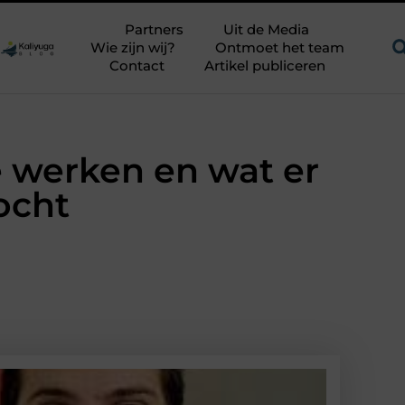
 uitdagend avontuur in een authentieke melkstal
Fysiotherapi
Partners
Uit de Media
Wie zijn wij?
Ontmoet het team
Contact
Artikel publiceren
e werken en wat er
ocht