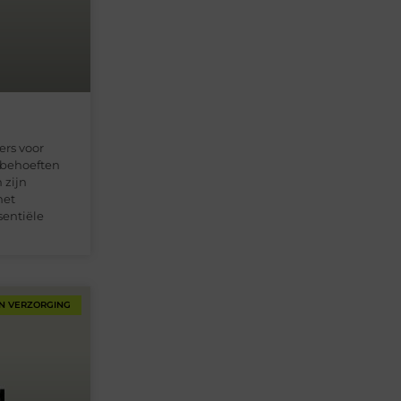
rs voor
g behoeften
 zijn
het
sentiële
N VERZORGING