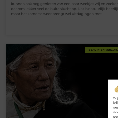
kunnen ook nog genieten van een paar weekjes vrij en zoeke
daarom lekker veel de buitenlucht op. Dat is natuurlijk heerlij
maar het zomerse weer brengt wel uitdagingen met
BEAUTY EN VERZOR
Wij
kri
gep
doe
ana