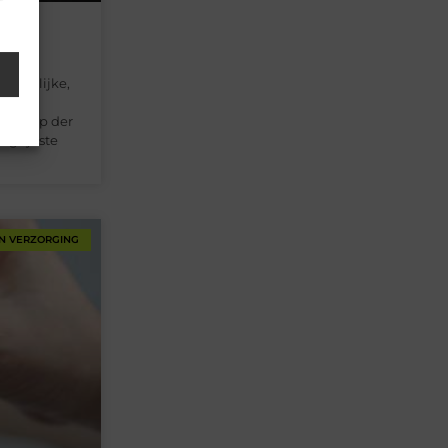
sen
rsoonlijke,
 en
de loop der
angrijkste
N VERZORGING