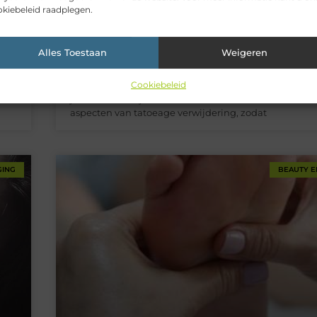
kiebeleid raadplegen.
Tatoeage verwijderen: een gedetailleerde gids
Een tatoeage verwijderen is een proces dat veel men
Alles Toestaan
Weigeren
overwegen om diverse redenen. Of het nu gaat om pe
.
professionele of esthetische redenen, de technologie
Cookiebeleid
dom
methoden voor het verwijderen van tatoeages zijn in 
mate
jaren aanzienlijk verbeterd. Dit artikel belicht de bel
aspecten van tatoeage verwijdering, zodat
GING
BEAUTY E