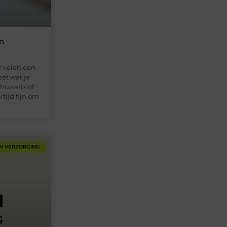
en
r velen een
eet wat je
huisarts of
ltijd fijn om
N VERZORGING