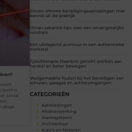
Sitcon: slimme beveiligingsoplossingen met
kennis uit de praktijk
Oman vakantie tips voor een onvergetelijke
rondreis
Een uitdagend avontuur in een authentieke
melkstal
Fysiotherapie Haarlem: gericht werken aan
herstel en beter bewegen
 doen?
Veelgemaakte fouten bij het beveiligen van
schuren, garages en achteromgangen
nvocht
slecht is.
CATEGORIEËN
een aantal
ten.
Aanbiedingen
n droge
Afvalverwerking
Alarmsysteem
Architectuur
Auto’s en Motoren