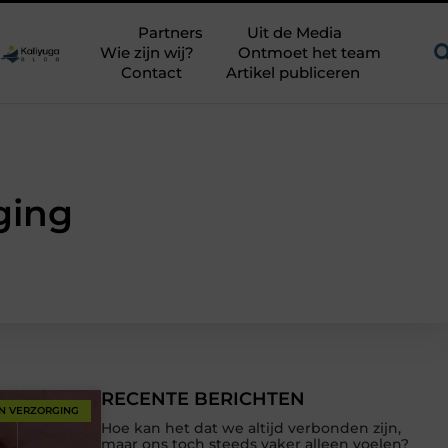
en uitdagend avontuur in een authentieke melkstal
Fysiothera
Partners
Uit de Media
Wie zijn wij?
Ontmoet het team
Contact
Artikel publiceren
ging
RECENTE BERICHTEN
N VERZORGING
Hoe kan het dat we altijd verbonden zijn,
maar ons toch steeds vaker alleen voelen?