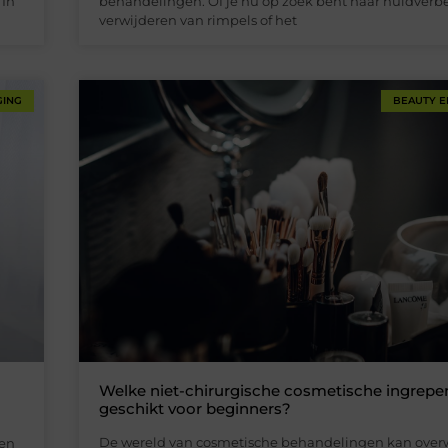
 In
behandelingen. Of je nu op zoek bent naar huidverbe
verwijderen van rimpels of het
GING
BEAUTY E
Welke niet-chirurgische cosmetische ingrepen
geschikt voor beginners?
De wereld van cosmetische behandelingen kan ove
sen