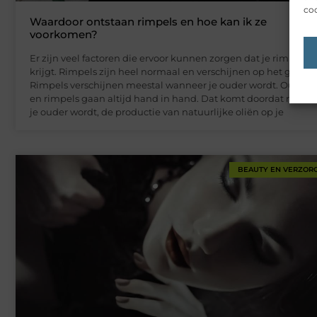
coo
Waardoor ontstaan rimpels en hoe kan ik ze
voorkomen?
Er zijn veel factoren die ervoor kunnen zorgen dat je rimpels
krijgt. Rimpels zijn heel normaal en verschijnen op het gezicht
Rimpels verschijnen meestal wanneer je ouder wordt. Ouder
en rimpels gaan altijd hand in hand. Dat komt doordat naar
je ouder wordt, de productie van natuurlijke oliën op je
BEAUTY EN VERZOR