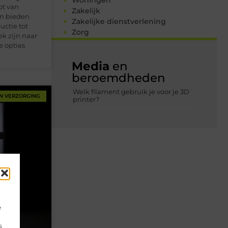
Woningen
pt van
Zakelijk
en bieden
Zakelijke dienstverlening
uctie tot
Zorg
k zijn naar
e opties
Media
en
beroemdheden
Welk filament gebruik je voor je 3D
N VERZORGING
printer?
e
s