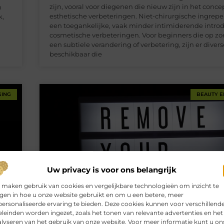
zijn, vooral voor diegenen die nieuw zijn in het conce
n
esthetische verbeteringen. Niet-chirurgische ingrep
k,
een toegankelijke, vaak minder intimiderende introd
cosmetische verbeteringen. Voor beginners die op zoe
een subtiele verandering of verbetering, zijn er divers
beschikbaar die
GING
BEAUTY E
Uw privacy is voor ons belangrijk
 maken gebruik van cookies en vergelijkbare technologieën om inzicht te
jgen in hoe u onze website gebruikt en om u een betere, meer
ersonaliseerde ervaring te bieden. Deze cookies kunnen voor verschillend
leinden worden ingezet, zoals het tonen van relevante advertenties en het
lyseren van het gebruik van onze website. Voor meer informatie kunt u on