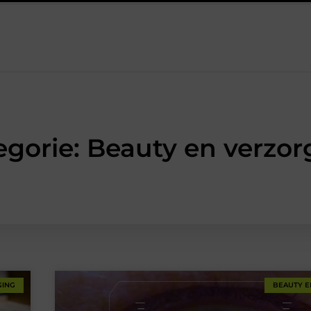
tijk
Oman vakantie tips voor een onvergetelijke rondreis
E
egorie: Beauty en verzor
GING
BEAUTY E