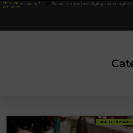
Nieuwe
?
Sitcon: slimme beveiligingsoplossingen met kennis uit de prak
artikelen
Cat
BEAUTY EN VERZOR