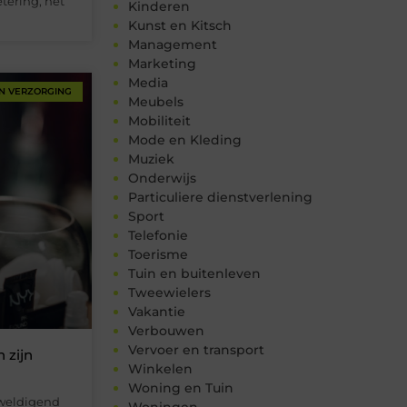
tering, het
Kinderen
Kunst en Kitsch
Management
Marketing
Media
N VERZORGING
Meubels
Mobiliteit
Mode en Kleding
Muziek
Onderwijs
Particuliere dienstverlening
Sport
Telefonie
Toerisme
Tuin en buitenleven
Tweewielers
Vakantie
Verbouwen
Vervoer en transport
 zijn
Winkelen
Woning en Tuin
rweldigend