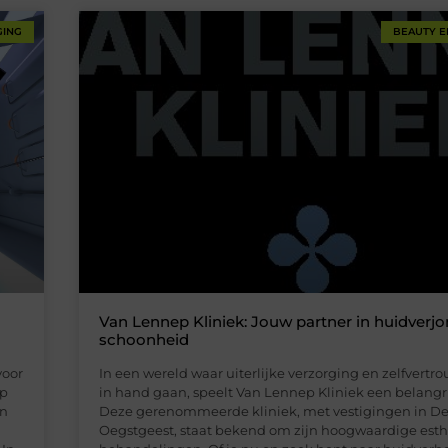
GING
BEAUTY E
Van Lennep Kliniek: Jouw partner in huidverj
schoonheid
voor
In een wereld waar uiterlijke verzorging en zelfvert
ep
in hand gaan, speelt Van Lennep Kliniek een belangrij
en
Deze gerenommeerde kliniek, met vestigingen in D
Oegstgeest, staat bekend om zijn hoogwaardige esth