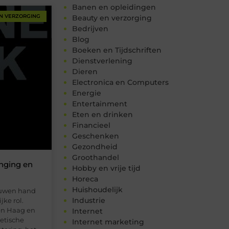
Banen en opleidingen
N VERZORGING
Beauty en verzorging
Bedrijven
Blog
Boeken en Tijdschriften
Dienstverlening
Dieren
Electronica en Computers
Energie
Entertainment
Eten en drinken
Financieel
Geschenken
Gezondheid
Groothandel
onging en
Hobby en vrije tijd
Horeca
Huishoudelijk
rouwen hand
Industrie
ke rol.
en Haag en
Internet
etische
Internet marketing