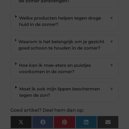
de zomer aanbrengen?
Welke producten helpen tegen droge
▼
huid in de zomer?
Waarom is het belangrijk om je gezicht
▼
goed schoon te houden in de zomer?
Hoe kan ik mee-eters en puistjes
▼
voorkomen in de zomer?
Moet ik ook mijn lippen beschermen
▼
tegen de zon?
Goed artikel? Deel hem dan op:
X
Facebook
Pinterest
LinkedIn
Email
(Twitter)