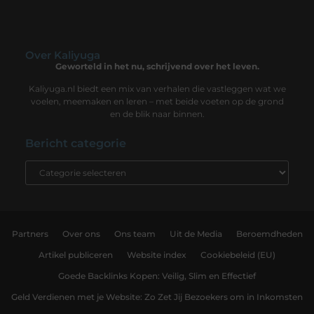
Over Kaliyuga
Geworteld in het nu, schrijvend over het leven.
Kaliyuga.nl biedt een mix van verhalen die vastleggen wat we
voelen, meemaken en leren – met beide voeten op de grond
en de blik naar binnen.
Bericht categorie
Partners
Over ons
Ons team
Uit de Media
Beroemdheden
Artikel publiceren
Website index
Cookiebeleid (EU)
Goede Backlinks Kopen: Veilig, Slim en Effectief
Geld Verdienen met je Website: Zo Zet Jij Bezoekers om in Inkomsten