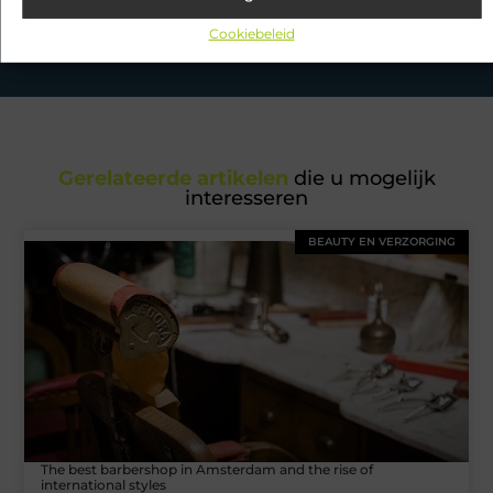
petto hebben en mis onze artikelen niet. Duik in diverse
Cookiebeleid
onderwerpen en blijf op de hoogte!
Gerelateerde artikelen
die u mogelijk
interesseren
BEAUTY EN VERZORGING
The best barbershop in Amsterdam and the rise of
international styles