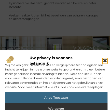
Fysiotherapie Haarlem: gericht werken aan herstel en beter
bewegen
Veelgemaakte fouten bij het beveiligen van schuren, garages
en achteromgangen
VORIGE
VOLGENDE
Ontdek de Wandelroutes in Emmen voor een Onvergetelijke Ervaring
Tips Voor het Vinden van Authentieke en Gezonde Honing: Hoe Je de Beste Honing Kunt Kopen
Uw privacy is voor ons
belangrijk
Wij maken gebruik van cookies en vergelijkbare technologieën om
inzicht te krijgen in hoe u onze website gebruikt en om u een betere,
meer gepersonaliseerde ervaring te bieden. Deze cookies kunnen
voor verschillende doeleinden worden ingezet, zoals het tonen van
relevante advertenties en het analyseren van het gebruik van onze
website. Voor meer informatie kunt u ons cookiebeleid raadplegen.
Alles Toestaan
Had je deze artikelen al bekeken?
Weigeren
Ontdek de boeiende en interessante verhalen die wij voor je in