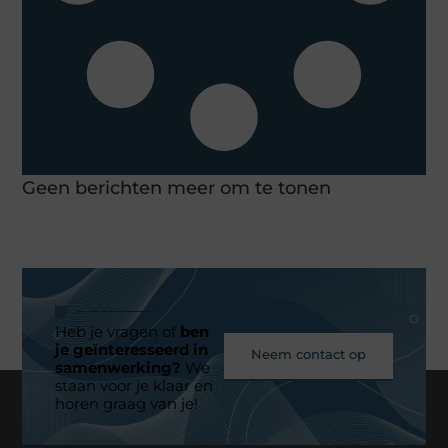
Geen berichten meer om te tonen
Heb je vragen of
ben
je geïnteresseerd in
Neem contact op
samenwerking?
We
staan voor je klaar en
horen graag van je!