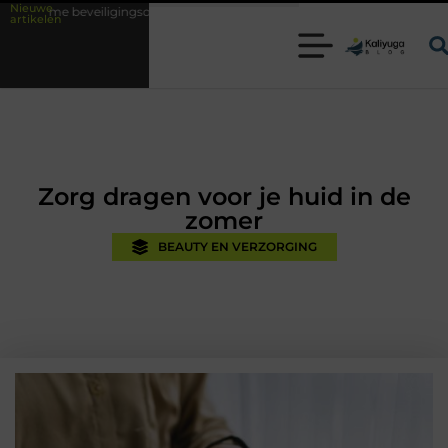
Nieuwe
gingsoplossingen met kennis uit de praktijk
Oman vakantie tips voor e
artikelen
Zorg dragen voor je huid in de
zomer
BEAUTY EN VERZORGING