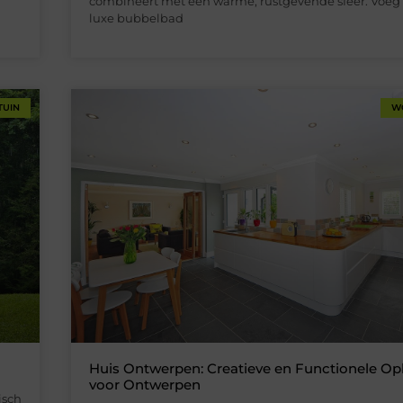
combineert met een warme, rustgevende sfeer. Voeg
luxe bubbelbad
TUIN
W
Huis Ontwerpen: Creatieve en Functionele Op
voor Ontwerpen
isch