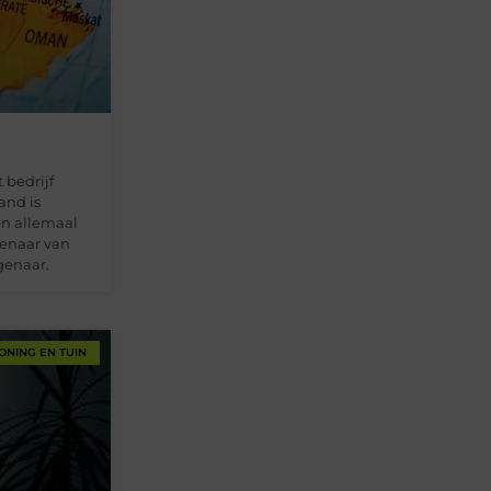
 bedrijf
and is
n allemaal
igenaar van
genaar.
ONING EN TUIN