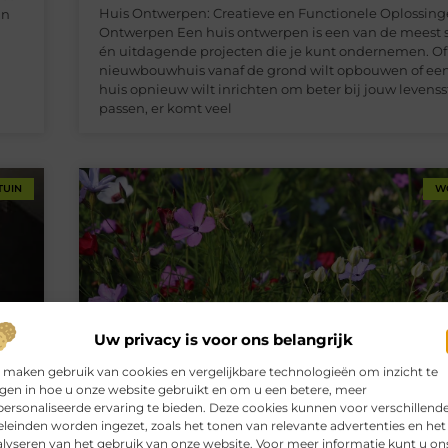
Huis Ontwerpen: Creatieve en Functionele Oplossing
in
Ontwerpen Een huis ontwerpen is een van de meest
én uitdagende projecten die je kunt ondernemen. Of
nieuwbouwhuis vanaf de grond wilt opbouwen of ee
huis opnieuw wilt inrichten om beter bij jouw levensst
passen, er komt veel
TUIN
W
Uw privacy is voor ons belangrijk
 maken gebruik van cookies en vergelijkbare technologieën om inzicht te
jgen in hoe u onze website gebruikt en om u een betere, meer
ersonaliseerde ervaring te bieden. Deze cookies kunnen voor verschillend
leinden worden ingezet, zoals het tonen van relevante advertenties en het
lyseren van het gebruik van onze website. Voor meer informatie kunt u on