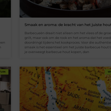
Smaak en aroma: de kracht van het juiste hou
Barbecueën draait niet alleen om het vlees of de groe
grilt, maar ook om de rook en het aroma dat het voed
 een
doordringt tijdens het kookproces. Voor die authenti
n
smaak is het essentieel om het juiste barbecue hout t
je overweegt barbecue hout kopen, dan
TUIN
W