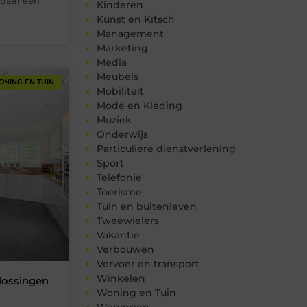
 daar een
Kinderen
Kunst en Kitsch
Management
Marketing
Media
Meubels
ONING EN TUIN
Mobiliteit
Mode en Kleding
Muziek
Onderwijs
Particuliere dienstverlening
Sport
Telefonie
Toerisme
Tuin en buitenleven
Tweewielers
Vakantie
Verbouwen
Vervoer en transport
Winkelen
lossingen
Woning en Tuin