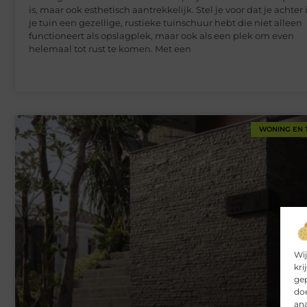
is, maar ook esthetisch aantrekkelijk. Stel je voor dat je achter 
je tuin een gezellige, rustieke tuinschuur hebt die niet alleen
functioneert als opslagplek, maar ook als een plek om even
helemaal tot rust te komen. Met een
WONING EN 
Wij
kri
gep
doe
ana