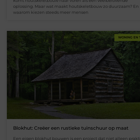
komt houtskeletbouw naar voren als een veelbelovende
oplossing. Maar wat maakt houtskeletbouw zo duurzaam? En
waarom kiezen steeds meer mensen
WONING EN 
Blokhut: Creëer een rustieke tuinschuur op maat
Een eigen blokhut bouwen is een project dat niet alleen prakt