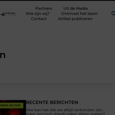
itdagend avontuur in een authentieke melkstal
Fysiotherapie 
Partners
Uit de Media
Wie zijn wij?
Ontmoet het team
Contact
Artikel publiceren
in
RECENTE BERICHTEN
ONING EN TUIN
Hoe kan het dat we altijd verbonden zijn,
maar ons toch steeds vaker alleen voelen?