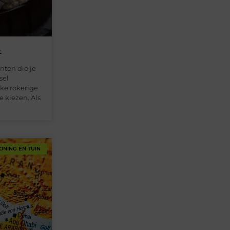
t
nten die je
sel
eke rokerige
e kiezen. Als
ONING EN TUIN