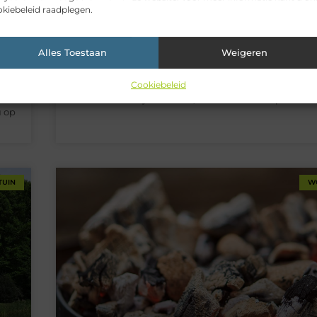
kiebeleid raadplegen.
Tuinplanten kiezen voor een prachtige tuin
Het kiezen van de juiste tuinplanten is cruciaal om e
Alles Toestaan
Weigeren
aantrekkelijke en bloeiende tuin te creëren. Tuinpl
n
in vele soorten en maten, elk met hun eigen unieke
Cookiebeleid
nt
Of je nu op zoek bent naar kleurrijke bloemen, weeld
kt
struiken of sierlijke bomen, de keuze van de planten
u op
TUIN
W