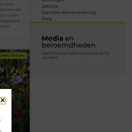
Woningen
en voor
Zakelijk
 spannende
Zakelijke dienstverlening
 je nu een
Zorg
n bestaand
ijl te
Media
en
beroemdheden
Welk filament gebruik je voor je 3D
ONING EN TUIN
printer?
e
s