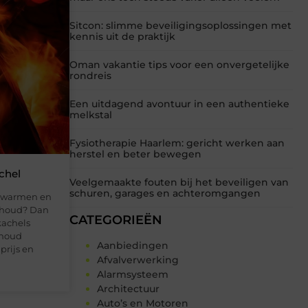
Sitcon: slimme beveiligingsoplossingen met
kennis uit de praktijk
Oman vakantie tips voor een onvergetelijke
rondreis
Een uitdagend avontuur in een authentieke
melkstal
Fysiotherapie Haarlem: gericht werken aan
herstel en beter bewegen
chel
Veelgemaakte fouten bij het beveiligen van
schuren, garages en achteromgangen
erwarmen en
erhoud? Dan
CATEGORIEËN
kachels
rhoud
Aanbiedingen
prijs en
Afvalverwerking
Alarmsysteem
Architectuur
Auto’s en Motoren