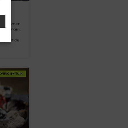
en
anten komen
 kenmerken.
erige
 bepaalt de
ONING EN TUIN