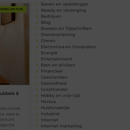
Banen en opleidingen
ONING EN TUIN
Beauty en verzorging
Bedrijven
Blog
Boeken en Tijdschriften
Dienstverlening
Dieren
Electronica en Computers
Energie
Entertainment
Eten en drinken
Financieel
Geschenken
Gezondheid
Groothandel
Bubbels &
Hobby en vrije tijd
Horeca
Huishoudelijk
ele ruimte.
Industrie
a, waar je
ust kunt
Internet
legantie
Internet marketing