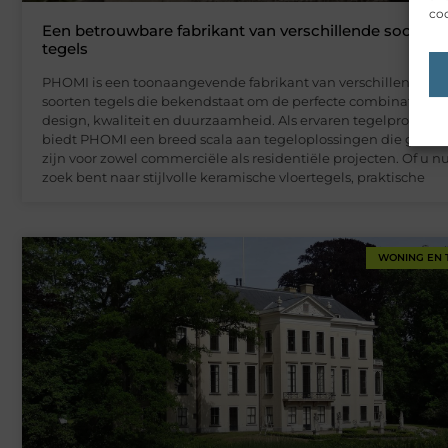
coo
Een betrouwbare fabrikant van verschillende soorten
tegels
PHOMI is een toonaangevende fabrikant van verschillende
soorten tegels die bekendstaat om de perfecte combinatie va
design, kwaliteit en duurzaamheid. Als ervaren tegelproduce
biedt PHOMI een breed scala aan tegeloplossingen die geschi
zijn voor zowel commerciële als residentiële projecten. Of u n
zoek bent naar stijlvolle keramische vloertegels, praktische
WONING EN 