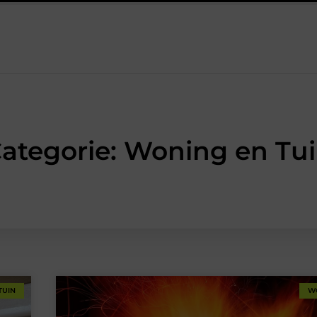
Oman vakantie tips voor een onvergetelijke rondreis
Een u
ategorie: Woning en Tu
TUIN
W