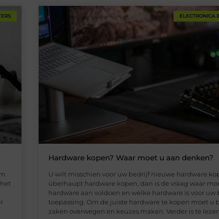
TERS
ELECTRONICA 
Hardware kopen? Waar moet u aan denken?
om
U wilt misschien voor uw bedrijf nieuwe hardware ko
 het
überhaupt hardware kopen, dan is de vraag waar mo
hardware aan voldoen en welke hardware is voor uw b
l
toepassing. Om de juiste hardware te kopen moet u
zaken overwegen en keuzes maken. Verder is te leze