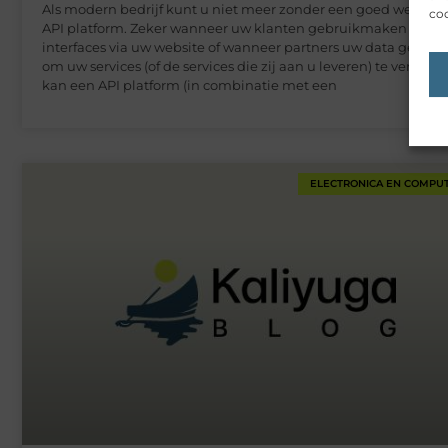
Als modern bedrijf kunt u niet meer zonder een goed werken
coo
API platform. Zeker wanneer uw klanten gebruikmaken van
interfaces via uw website of wanneer partners uw data gebrui
om uw services (of de services die zij aan u leveren) te verbeter
kan een API platform (in combinatie met een
ELECTRONICA EN COMPU