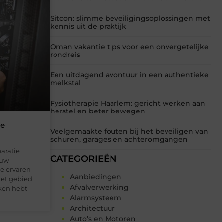
Sitcon: slimme beveiligingsoplossingen met
kennis uit de praktijk
Oman vakantie tips voor een onvergetelijke
rondreis
Een uitdagend avontuur in een authentieke
melkstal
Fysiotherapie Haarlem: gericht werken aan
herstel en beter bewegen
ie
Veelgemaakte fouten bij het beveiligen van
schuren, garages en achteromgangen
aratie
CATEGORIEËN
ouw
ze ervaren
Aanbiedingen
het gebied
Afvalverwerking
ken hebt
Alarmsysteem
Architectuur
Auto’s en Motoren