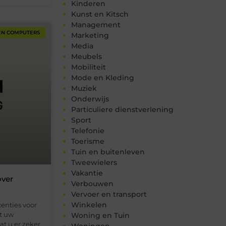
Kinderen
Kunst en Kitsch
Management
EN COMPUTERS
Marketing
Media
Meubels
Mobiliteit
Mode en Kleding
Muziek
Onderwijs
Particuliere dienstverlening
Sport
Telefonie
Toerisme
Tuin en buitenleven
Tweewielers
Vakantie
over
Verbouwen
Vervoer en transport
Winkelen
centies voor
at uw
Woning en Tuin
at u er zeker