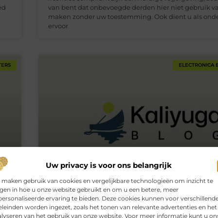
ed
van bent dat onbevoegde derden hier niet gebruik 
maken zonder uw toestemming. Ook dient u als on
ervoor
TERS
ELECTRONICA 
Uw privacy is voor ons belangrijk
 maken gebruik van cookies en vergelijkbare technologieën om inzicht te
jgen in hoe u onze website gebruikt en om u een betere, meer
ersonaliseerde ervaring te bieden. Deze cookies kunnen voor verschillend
orm
De goedkoopste energieleverancier vind je via
leinden worden ingezet, zoals het tonen van relevante advertenties en het
website
lyseren van het gebruik van onze website. Voor meer informatie kunt u on