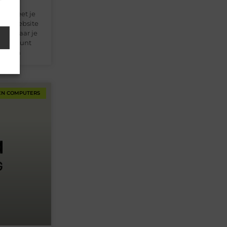
aar weet je
n de website
tool waar je
lkaar kunt
 worden
EN COMPUTERS