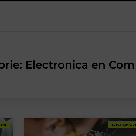
raktijk
Oman vakantie tips voor een onvergetelijke rondreis
orie: Electronica en Com
TERS
ELECTRONICA 