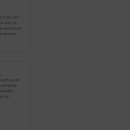
0? Dat kan
ok kan je
e versie kun
le andere
n
renhuis of
collectie
 meeste
k zie