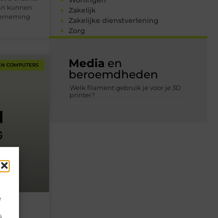
Woningen
van kunnen
Zakelijk
derneming
Zakelijke dienstverlening
Zorg
Media
en
EN COMPUTERS
beroemdheden
Welk filament gebruik je voor je 3D
printer?
e
 deze
s