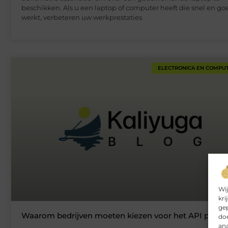
beschikken. Als u een laptop of computer heeft die snel en go
werkt, verbeteren uw werkprestaties
ELECTRONICA EN COMPU
Wij
kri
gep
Waarom bedrijven moeten kiezen voor het API platf
doe
ana