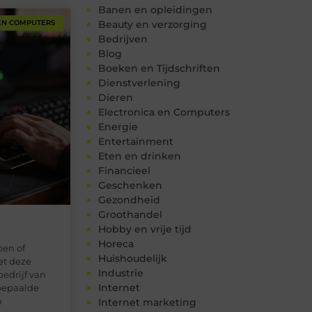
Banen en opleidingen
EN COMPUTERS
Beauty en verzorging
Bedrijven
Blog
Boeken en Tijdschriften
Dienstverlening
Dieren
Electronica en Computers
Energie
Entertainment
Eten en drinken
Financieel
Geschenken
Gezondheid
Groothandel
Hobby en vrije tijd
Horeca
pen of
Huishoudelijk
et deze
Industrie
edrijf van
Internet
 bepaalde
n
Internet marketing