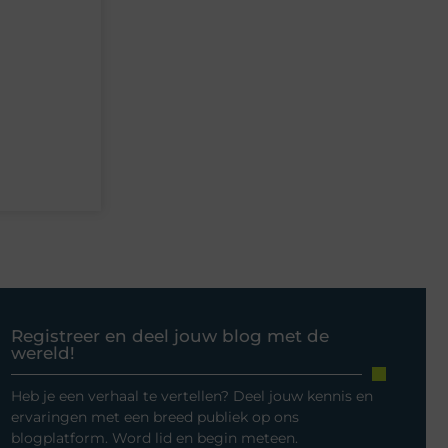
Registreer en deel jouw blog met de
wereld!
Heb je een verhaal te vertellen? Deel jouw kennis en
ervaringen met een breed publiek op ons
blogplatform. Word lid en begin meteen.