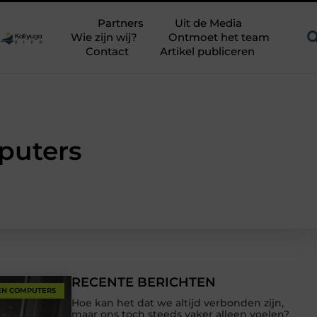
Een uitdagend avontuur in een authentieke melkstal
Fysioth
Partners
Uit de Media
Wie zijn wij?
Ontmoet het team
Contact
Artikel publiceren
puters
RECENTE BERICHTEN
EN COMPUTERS
Hoe kan het dat we altijd verbonden zijn,
maar ons toch steeds vaker alleen voelen?