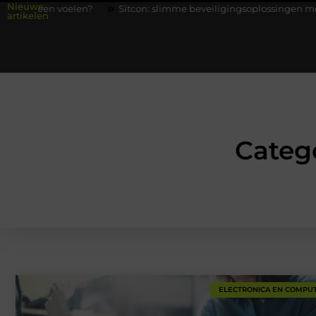
Nieuwe
len?
Sitcon: slimme beveiligingsoplossingen met kennis uit de p
artikelen
Categ
ELECTRONICA EN COMPU