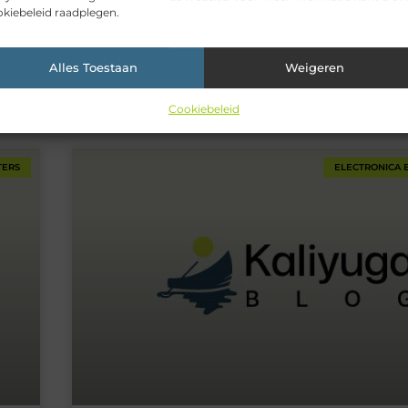
d
kiebeleid raadplegen.
Ben je op zoek naar een goede energieleverancier, m
niet welke het beste past bij jouw situatie? Bekijk da
ken
van Welke Energieleverancier. Zij hebben een online 
en,
Alles Toestaan
Weigeren
eenvoudig en snel diverse energieleveranciers met e
vergelijken. Op basis van jouw gegevens en situatie
Cookiebeleid
TERS
ELECTRONICA 