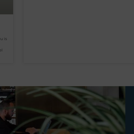
u is
el