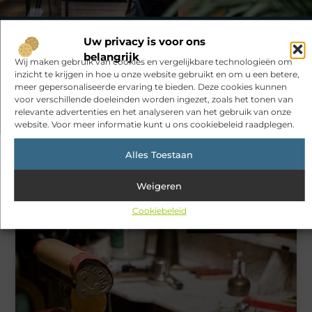
Uw privacy is voor ons
Had je deze artikelen al bekeken?
belangrijk
Wij maken gebruik van cookies en vergelijkbare technologieën om
Ontdek de boeiende en interessante verhalen die wij voor je in
inzicht te krijgen in hoe u onze website gebruikt en om u een betere,
petto hebben en mis onze artikelen niet. Duik in diverse
meer gepersonaliseerde ervaring te bieden. Deze cookies kunnen
onderwerpen en blijf op de hoogte!
voor verschillende doeleinden worden ingezet, zoals het tonen van
relevante advertenties en het analyseren van het gebruik van onze
website. Voor meer informatie kunt u ons cookiebeleid raadplegen.
Alles Toestaan
Gerelateerde artikelen
die u mogelijk
Weigeren
interesseren
Cookiebeleid
BEAUTY EN VERZORGING