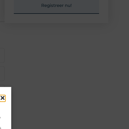
Registreer nu!
e
s