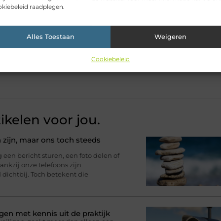
kiebeleid raadplegen.
Alles Toestaan
Weigeren
Pinterest
LinkedIn
Email
Cookiebeleid
ikelen voor jou.
 zijn, maar ons toch steeds
n bericht sturen, een foto delen of
nkzij onze telefoons zijn
d dichtbij. Toch betekent die
gen met kennis uit de praktijk