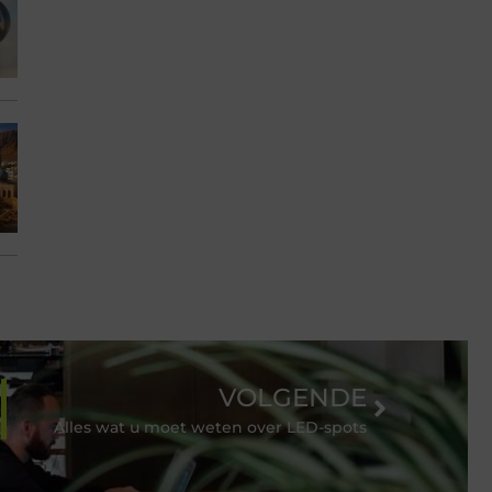
VOLGENDE
Alles wat u moet weten over LED-spots