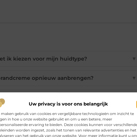
 ik kiezen voor mijn huidtype?
▼
brandcreme opnieuw aanbrengen?
▼
ensen te weinig zonnebrandcreme?
▼
Uw privacy is voor ons belangrijk
 maken gebruik van cookies en vergelijkbare technologieën om inzicht te
ment om in de zon te blijven?
▼
jgen in hoe u onze website gebruikt en om u een betere, meer
ersonaliseerde ervaring te bieden. Deze cookies kunnen voor verschillend
leinden worden ingezet, zoals het tonen van relevante advertenties en het
eme huidkanker voorkomen?
▼
lyseren van het gebruik van onze website. Voor meer informatie kunt u on