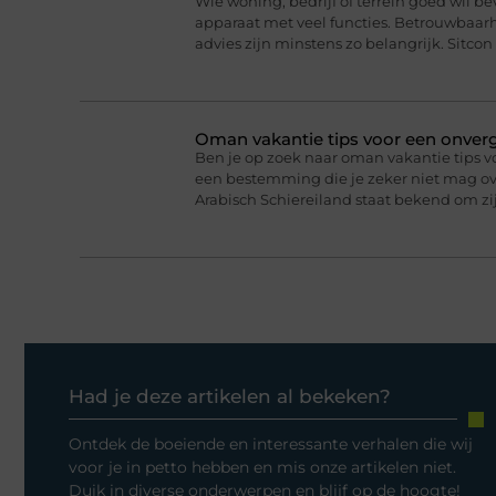
Wie woning, bedrijf of terrein goed wil b
apparaat met veel functies. Betrouwbaa
advies zijn minstens zo belangrijk. Sitcon 
Oman vakantie tips voor een onverge
Ben je op zoek naar oman vakantie tips v
een bestemming die je zeker niet mag ove
Arabisch Schiereiland staat bekend om 
Had je deze artikelen al bekeken?
Ontdek de boeiende en interessante verhalen die wij
voor je in petto hebben en mis onze artikelen niet.
Duik in diverse onderwerpen en blijf op de hoogte!