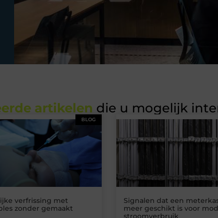
erde artikelen
die u mogelijk int
BLOG
ijke verfrissing met
Signalen dat een meterkas
ables zonder gemaakt
meer geschikt is voor mo
stroomverbruik