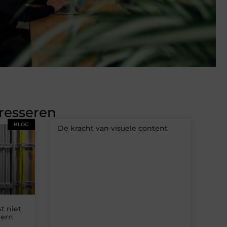
eresseren
BLOG
De kracht van visuele content
t niet
dern