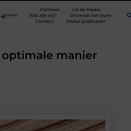
dagend avontuur in een authentieke melkstal
Fysiotherapie Ha
Partners
Uit de Media
Wie zijn wij?
Ontmoet het team
Contact
Artikel publiceren
 optimale manier