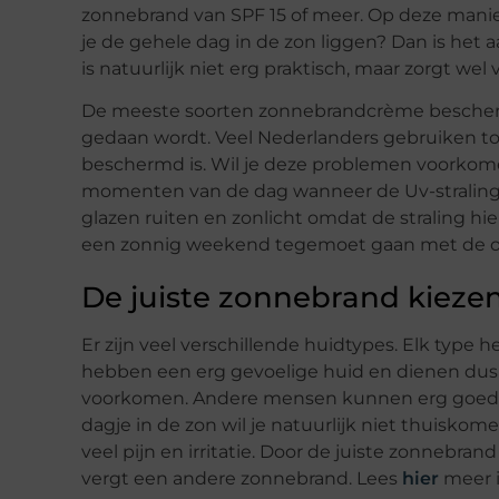
zonnebrand van SPF 15 of meer. Op deze manie
je de gehele dag in de zon liggen? Dan is het 
is natuurlijk niet erg praktisch, maar zorgt we
De meeste soorten zonnebrandcrème bescher
gedaan wordt. Veel Nederlanders gebruiken to
beschermd is. Wil je deze problemen voorkomen
momenten van de dag wanneer de Uv-straling het
glazen ruiten en zonlicht omdat de straling h
een zonnig weekend tegemoet gaan met de o
De juiste zonnebrand kieze
Er zijn veel verschillende huidtypes. Elk type
hebben een erg gevoelige huid en dienen du
voorkomen. Andere mensen kunnen erg goed te
dagje in de zon wil je natuurlijk niet thuisk
veel pijn en irritatie. Door de juiste zonnebra
vergt een andere zonnebrand. Lees
hier
meer i