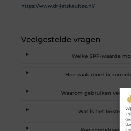
https://www.dr-jetskeultee.nl/
Veelgestelde vragen
Welke SPF-waarde moet
Hoe vaak moet ik zonne
Waarom gebruiken veel m
Wij
Wat is het beste mo
kri
gep
doe
Kan zonnebrandcr
ana