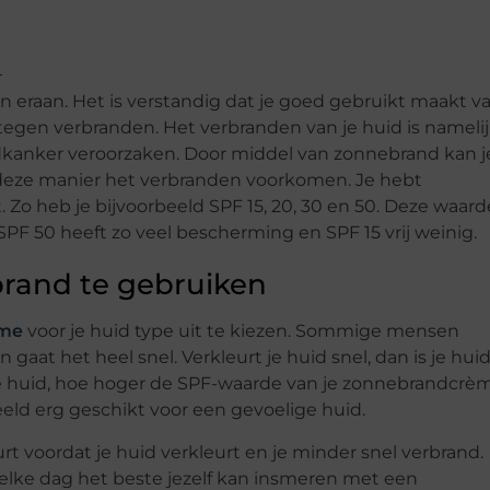
 eraan. Het is verstandig dat je goed gebruikt maakt v
gen verbranden. Het verbranden van je huid is nameli
huidkanker veroorzaken. Door middel van zonnebrand kan j
deze manier het verbranden voorkomen. Je hebt
Zo heb je bijvoorbeeld SPF 15, 20, 30 en 50. Deze waard
PF 50 heeft zo veel bescherming en SPF 15 vrij weinig.
rand te gebruiken
ème
voor je huid type uit te kiezen. Sommige mensen
gaat het heel snel. Verkleurt je huid snel, dan is je hui
 je huid, hoe hoger de SPF-waarde van je zonnebrandcrè
eeld erg geschikt voor een gevoelige huid.
t voordat je huid verkleurt en je minder snel verbrand.
elke dag het beste jezelf kan insmeren met een