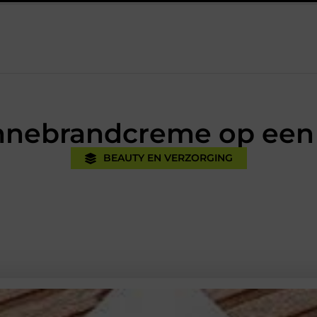
Oman vakantie tips voor een onvergetelijke rondreis
Een uit
onnebrandcreme op een
BEAUTY EN VERZORGING