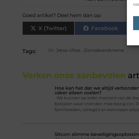
coo
Goed artikel? Deel hem dan op:
X (Twitter)
Facebook
Dr. Jetse-Ultee
,
Zonnebrandcreme
Tags:
Verken onze aanbevolen
art
Hoe kan het dat we altijd verbonden
vaker alleen voelen?
We kunnen op ieder moment van de dag ee
bekijken waar vrienden mee bezig zijn. Da
familieleden, collega’s en kennissen altij
Sitcon: slimme beveiligingsoplossin