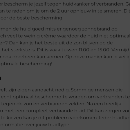
r bescherm je jezelf tegen huidkanker of verbranden. G
aan te raden om je om de 2 uur opnieuw in te smeren. Di
l voor de beste bescherming.
men de huid goed mits er genoeg zonnebrand op
ch veel te weinig crème waardoor de huid niet optimaa
? Dan kan je het beste uit de zon blijven op de
 sterkste is. Dit is vaak tussen 11.00 en 15.00. Vermijd
ier ook doorheen kan komen. Op deze manier kan je veili
ptimale bescherming!
n
 heeft zijn eigen aandacht nodig. Sommige mensen die
s echt optimaal beschermd te worden om verbranden te
gen de zon en verbranden zelden. Na een heerlijk
omen met een compleet verbrande huid. Dit kan zorgen vo
nd te kiezen kan je dit probleem voorkomen. Ieder huidty
nformatie over jouw huidtype.