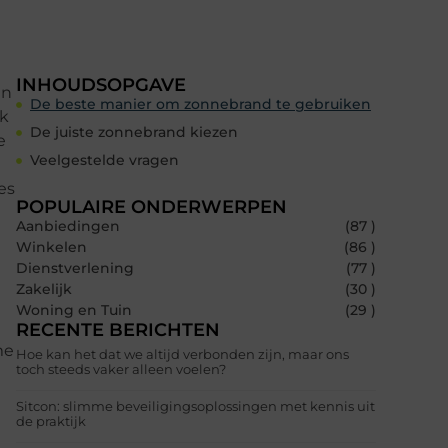
INHOUDSOPGAVE
an
De beste manier om zonnebrand te gebruiken
jk
De juiste zonnebrand kiezen
e
Veelgestelde vragen
es
POPULAIRE ONDERWERPEN
Aanbiedingen
(87 )
Winkelen
(86 )
Dienstverlening
(77 )
Zakelijk
(30 )
Woning en Tuin
(29 )
d
RECENTE BERICHTEN
me
Hoe kan het dat we altijd verbonden zijn, maar ons
toch steeds vaker alleen voelen?
Sitcon: slimme beveiligingsoplossingen met kennis uit
de praktijk