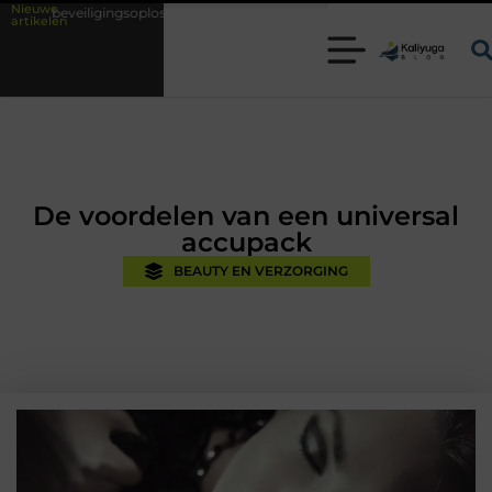
Nieuwe
soplossingen met kennis uit de praktijk
Oman vakantie tips voor een o
artikelen
De voordelen van een universal
accupack
BEAUTY EN VERZORGING