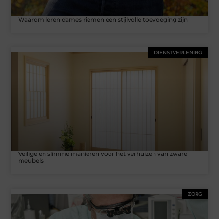
Waarom leren dames riemen een stijlvolle toevoeging zijn
DIENSTVERLENING
Veilige en slimme manieren voor het verhuizen van zware
meubels
ZORG