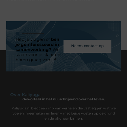
Heb je vragen of
ben
je geïnteresseerd in
Neem contact op
samenwerking?
We
staan voor je klaar en
horen graag van je!
Over Kaliyuga
Geworteld in het nu, schrijvend over het leven.
Kaliyuga.nl biedt een mix van verhalen die vastleggen wat we
voelen, meemaken en leren – met beide voeten op de grond
en de blik naar binnen.