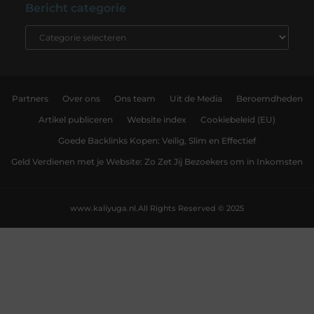
Bericht categorie
Partners
Over ons
Ons team
Uit de Media
Beroemdheden
Artikel publiceren
Website index
Cookiebeleid (EU)
Goede Backlinks Kopen: Veilig, Slim en Effectief
Geld Verdienen met je Website: Zo Zet Jij Bezoekers om in Inkomsten
www.kaliyuga.nl.
All Rights Reserved © 2025