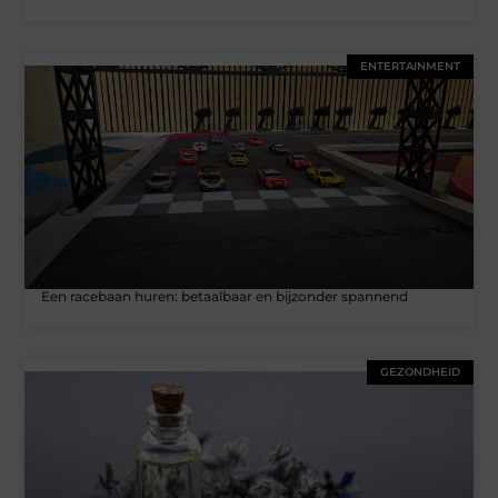
ENTERTAINMENT
Een racebaan huren: betaalbaar en bijzonder spannend
GEZONDHEID