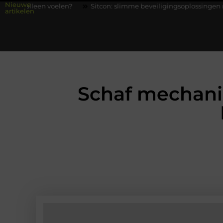
Nieuwe
elen?
Sitcon: slimme beveiligingsoplossingen met kennis uit de 
artikelen
Schaf mechani