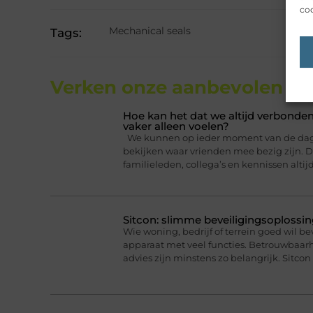
coo
Mechanical seals
Tags:
Verken onze aanbevolen
art
Hoe kan het dat we altijd verbonden
vaker alleen voelen?
We kunnen op ieder moment van de dag ee
bekijken waar vrienden mee bezig zijn. Da
familieleden, collega’s en kennissen altij
Sitcon: slimme beveiligingsoplossin
Wie woning, bedrijf of terrein goed wil b
apparaat met veel functies. Betrouwbaa
advies zijn minstens zo belangrijk. Sitcon 