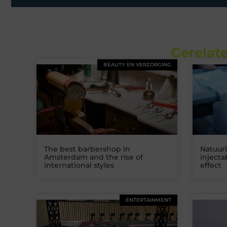
Gerelate
BEAUTY EN VERZORGING
The best barbershop in
Natuurl
Amsterdam and the rise of
inject
international styles
effect
ENTERTAINMENT