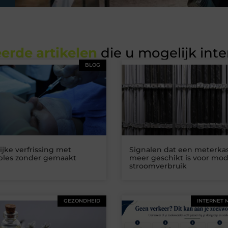
erde artikelen
die u mogelijk int
BLOG
ijke verfrissing met
Signalen dat een meterkas
ables zonder gemaakt
meer geschikt is voor mo
stroomverbruik
GEZONDHEID
INTERNET 