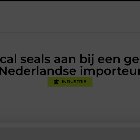
praktijk
Oman vakantie tips voor een onvergetelijke rondreis
cal seals aan bij een 
Nederlandse importeu
INDUSTRIE