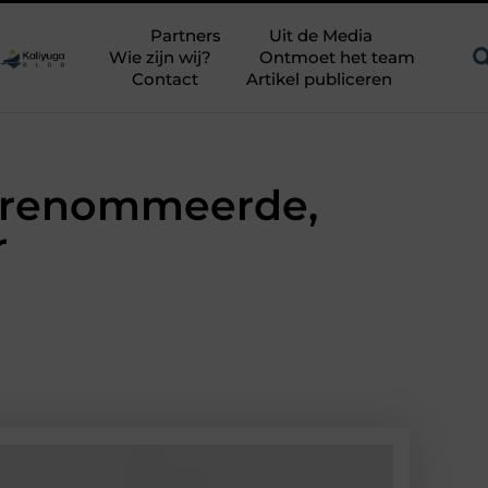
Een uitdagend avontuur in een authentieke melkstal
Fysio
Partners
Uit de Media
Wie zijn wij?
Ontmoet het team
Contact
Artikel publiceren
gerenommeerde,
r