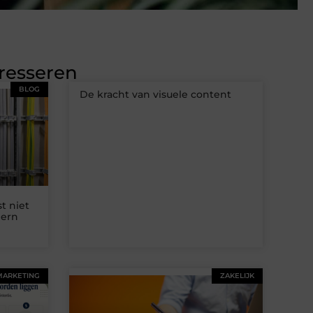
eresseren
BLOG
De kracht van visuele content
t niet
dern
MARKETING
ZAKELIJK