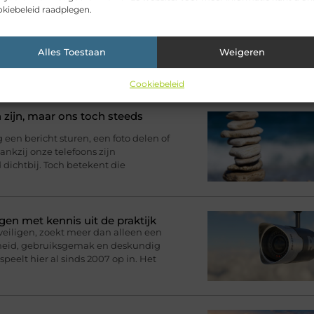
kiebeleid raadplegen.
Alles Toestaan
Weigeren
ikelen voor jou.
Cookiebeleid
 zijn, maar ons toch steeds
n bericht sturen, een foto delen of
nkzij onze telefoons zijn
d dichtbij. Toch betekent die
gen met kennis uit de praktijk
eveiligen, zoekt meer dan alleen een
rheid, gebruiksgemak en deskundig
speelt hier al sinds 2007 op in. Het