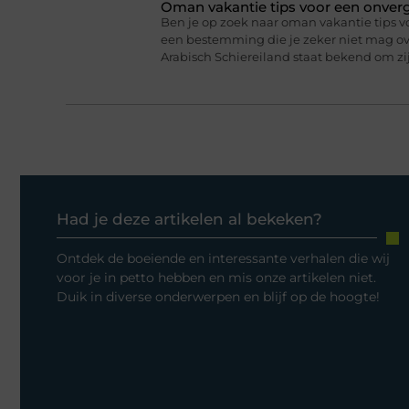
Oman vakantie tips voor een onverge
Ben je op zoek naar oman vakantie tips v
een bestemming die je zeker niet mag ove
Arabisch Schiereiland staat bekend om 
Had je deze artikelen al bekeken?
Ontdek de boeiende en interessante verhalen die wij
voor je in petto hebben en mis onze artikelen niet.
Duik in diverse onderwerpen en blijf op de hoogte!