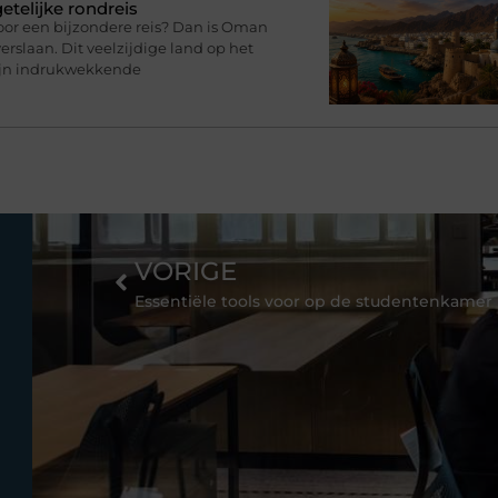
telijke rondreis
oor een bijzondere reis? Dan is Oman
rslaan. Dit veelzijdige land op het
zijn indrukwekkende
VORIGE
Essentiële tools voor op de studentenkamer