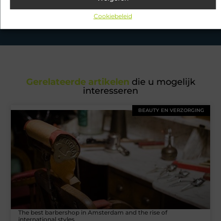
Ontdek de boeiende en interessante verhalen die wij voor je in
petto hebben en mis onze artikelen niet. Duik in diverse
Cookiebeleid
onderwerpen en blijf op de hoogte!
Gerelateerde artikelen
die u mogelijk
interesseren
BEAUTY EN VERZORGING
The best barbershop in Amsterdam and the rise of
international styles