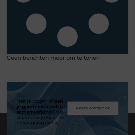
Geen berichten meer om te tonen
Heb je vragen of
ben
je geïnteresseerd in
Neem contact op
samenwerking?
We
staan voor je klaar en
horen graag van je!