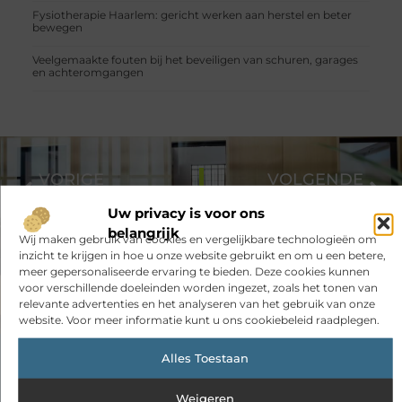
Fysiotherapie Haarlem: gericht werken aan herstel en beter
bewegen
Veelgemaakte fouten bij het beveiligen van schuren, garages
en achteromgangen
VORIGE
VOLGENDE
112 meldingen in Zwolle: alles wat je moet weten
Benzineprijs Bolsward: hoe hoog is de benzineprijs?
Uw privacy is voor ons
belangrijk
Wij maken gebruik van cookies en vergelijkbare technologieën om
inzicht te krijgen in hoe u onze website gebruikt en om u een betere,
meer gepersonaliseerde ervaring te bieden. Deze cookies kunnen
voor verschillende doeleinden worden ingezet, zoals het tonen van
relevante advertenties en het analyseren van het gebruik van onze
website. Voor meer informatie kunt u ons cookiebeleid raadplegen.
Alles Toestaan
Had je deze artikelen al bekeken?
Weigeren