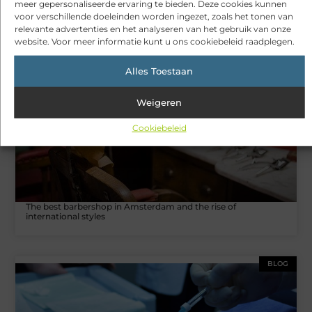
meer gepersonaliseerde ervaring te bieden. Deze cookies kunnen
voor verschillende doeleinden worden ingezet, zoals het tonen van
Gerelateerde artikelen
die u mogelijk
relevante advertenties en het analyseren van het gebruik van onze
interesseren
website. Voor meer informatie kunt u ons cookiebeleid raadplegen.
BEAUTY EN VERZORGING
Alles Toestaan
Weigeren
Cookiebeleid
The best barbershop in Amsterdam and the rise of
international styles
BLOG