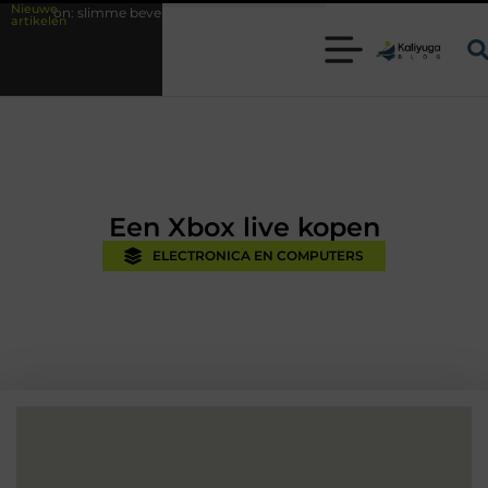
Nieuwe
e beveiligingsoplossingen met kennis uit de praktijk
Oman vakantie ti
artikelen
Een Xbox live kopen
ELECTRONICA EN COMPUTERS