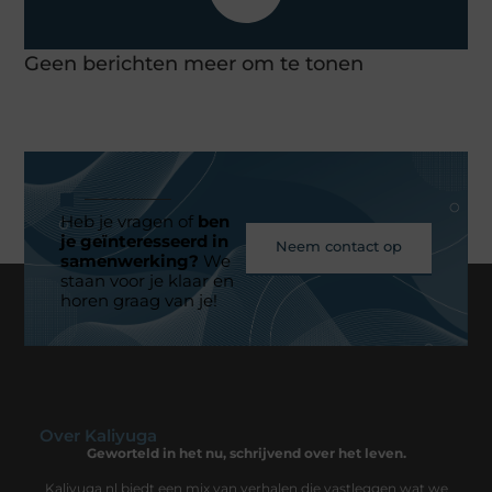
Geen berichten meer om te tonen
Heb je vragen of
ben
je geïnteresseerd in
Neem contact op
samenwerking?
We
staan voor je klaar en
horen graag van je!
Over Kaliyuga
Geworteld in het nu, schrijvend over het leven.
Kaliyuga.nl biedt een mix van verhalen die vastleggen wat we