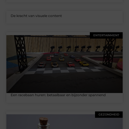
De kracht van visuele content
ENTERTAINMENT
Een racebaan huren: betaalbaar en bijzonder spannend
GEZONDHEID