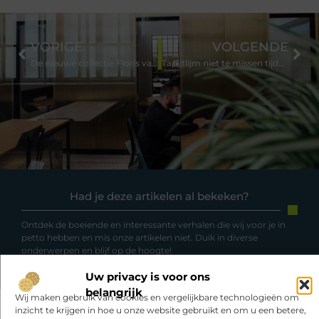
VORIGE
VOLGENDE
De nieuwe collectie Floris van Bommel sneakers
Tapijtlijm niet te missen tijdens het verbouwen
Had je deze artikelen al bekeken?
Ontdek de boeiende en interessante verhalen die wij voor je in
petto hebben en mis onze artikelen niet. Duik in diverse
onderwerpen en blijf op de hoogte!
Uw privacy is voor ons
belangrijk
Wij maken gebruik van cookies en vergelijkbare technologieën om
inzicht te krijgen in hoe u onze website gebruikt en om u een betere,