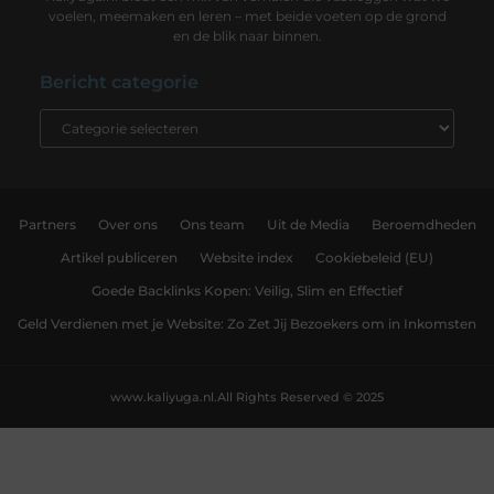
voelen, meemaken en leren – met beide voeten op de grond
en de blik naar binnen.
Bericht categorie
Partners
Over ons
Ons team
Uit de Media
Beroemdheden
Artikel publiceren
Website index
Cookiebeleid (EU)
Goede Backlinks Kopen: Veilig, Slim en Effectief
Geld Verdienen met je Website: Zo Zet Jij Bezoekers om in Inkomsten
www.kaliyuga.nl.
All Rights Reserved © 2025