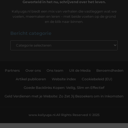
Geworteld in het nu, schrijvend over het leven.
Kaliyuga.nl biedt een mix van verhalen die vastleggen wat we
voelen, meemaken en leren – met beide voeten op de grond
en de blik naar binnen.
Bericht categorie
Partners
Over ons
Ons team
Uit de Media
Beroemdheden
Artikel publiceren
Website index
Cookiebeleid (EU)
Goede Backlinks Kopen: Veilig, Slim en Effectief
Geld Verdienen met je Website: Zo Zet Jij Bezoekers om in Inkomsten
www.kaliyuga.nl.
All Rights Reserved © 2025