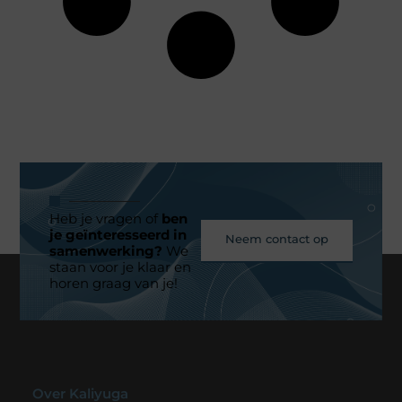
Heb je vragen of
ben
je geïnteresseerd in
Neem contact op
samenwerking?
We
staan voor je klaar en
horen graag van je!
Over Kaliyuga