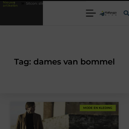
Nieuwe
elen?
Sitcon: slimme beveiligingsoplossingen met kennis uit de prakti
artikelen
Tag: dames van bommel
MODE EN KLEDING