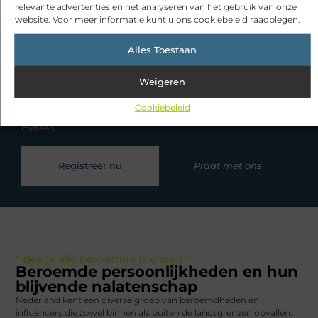
relevante advertenties en het analyseren van het gebruik van onze
website. Voor meer informatie kunt u ons cookiebeleid raadplegen.
Alles Toestaan
Registreer en deel jouw blog met de wereld!
Weigeren
Heb je een verhaal te vertellen? Deel jouw kennis en ervaringen
Cookiebeleid
met een breed publiek op ons blogplatform. Word lid en begin
meteen.
Registreer nu
Praat met ons
" Bekijk alle beroemde mensen "
Beroemde persoonlijkheden en hun
blijvende nalatenschap
Nederland kent een diverse groep van beroemdheden en
influencers die zowel binnen als buiten de landsgrenzen opvallen.