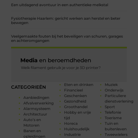
Een uitdagend avontuur in een authentieke melkstal
Fysiotherapie Haarlem: gericht werken aan herstel en beter
bewegen
Veelgemaakte fouten bij het beveiligen van schuren, garages
en achteromgangen
Media
en beroemdheden
Welk filament gebruik je voor je 3D printer?
Eten en drinken
Muziek
CATEGORIEËN
Financieel
Onderwijs
Geschenken
Particuliere
Aanbiedingen
Gezondheid
dienstverlening
Afvalverwerking
Groothandel
Sport
Alarmsysteem
Hobby en vrije
Telefonie
Architectuur
tijd
Toerisme
Auto’s en
Horeca
Tuin en
Motoren
Huishoudelijk
buitenleven
Banen en
Industrie
Tweewielers
opleidingen