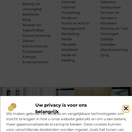
Internet
Vakantie
Beauty en
Internet
Verbouwen
verzorging
marketing
Vervoer en
Bedrijven
Kinderen
transport
Blog
Kunst en Kitsch
Winkelen
Boeken en
Management
Woning en Tuin
Tijdschriften
Marketing
Woningen
Dienstverlening
Media
Zakelijk
Dieren
Meubels
Zakelijke
Electronica en
Mobiliteit
dienstverlening
Computers
Mode en
Zorg
Energie
Kleding
Entertainment
Uw privacy is voor ons
belangrijk
Wij maken gebruik van cookies en vergelijkbare technologieën om
inzicht te krijgen in hoe u onze website gebruikt en om u een betere,
meer gepersonaliseerde ervaring te bieden. Deze cookies kunnen
voor verschillende doeleinden worden ingezet, zoals het tonen van