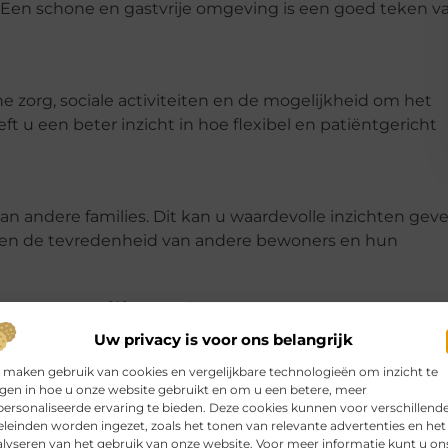
 Een schone en gastvrije omgeving is een goed teken v
 zorg, sociale activiteiten en de mogelijkheid om het
ft u een beter inzicht in hoe flexibel en patiëntgericht
an andere families. Dit kan u waardevolle inzichten gev
s en de tevredenheid van andere bewoners en hun
van Families
Uw privacy is voor ons belangrijk
 van andere families. Veel families delen positieve
 maken gebruik van cookies en vergelijkbare technologieën om inzicht te
n verpleeghuis in Huizen.
jgen in hoe u onze website gebruikt en om u een betere, meer
ersonaliseerde ervaring te bieden. Deze cookies kunnen voor verschillend
leinden worden ingezet, zoals het tonen van relevante advertenties en het
lyseren van het gebruik van onze website. Voor meer informatie kunt u on
g van het personeel. Ze voelen zich gerustgesteld dat h