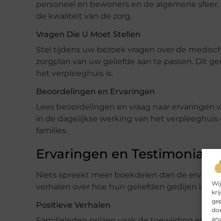
personeel en bewoners en de algemene sfeer.
de kwaliteit van de zorg.
Vragen Die U Moet Stellen
Stel tijdens uw bezoek vragen over de medische
zorgplan van uw geliefde aan te passen. Dit gee
het verpleeghuis is.
Beoordelingen en Ervaringen
Lees beoordelingen en vraag naar ervaringen v
in de dagelijkse werking van het verpleeghui
families.
Ervaringen en Testimonials 
Niets spreekt meer boekdelen dan de ervaringen
Wij
verhalen over hoe hun geliefden gedijen in ee
kri
gep
Positieve Verhalen
doe
ana
Familieleden prijzen vaak de toewijding en zor