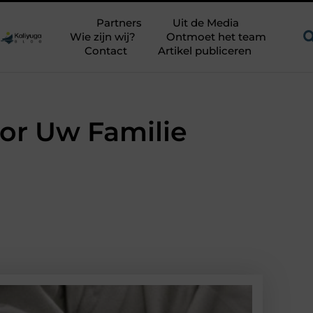
tdagend avontuur in een authentieke melkstal
Fysiotherapie H
Partners
Uit de Media
Wie zijn wij?
Ontmoet het team
Contact
Artikel publiceren
oor Uw Familie