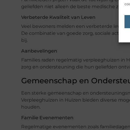
coo
geliefden niet alleen de beste medische zorg 
Verbeterde Kwaliteit van Leven
Veel bewoners melden een verbeterde levenskw
De combinatie van goede zorg, sociale activit
bij.
Aanbevelingen
Families raden regelmatig verpleeghuizen in H
zorg en ondersteuning die hun geliefden ont
Gemeenschap en Onderste
Een sterke gemeenschap en ondersteuningsnetw
Verpleeghuizen in Huizen bieden diverse mog
houden.
Familie Evenementen
Regelmatige evenementen zoals familiedagen, 