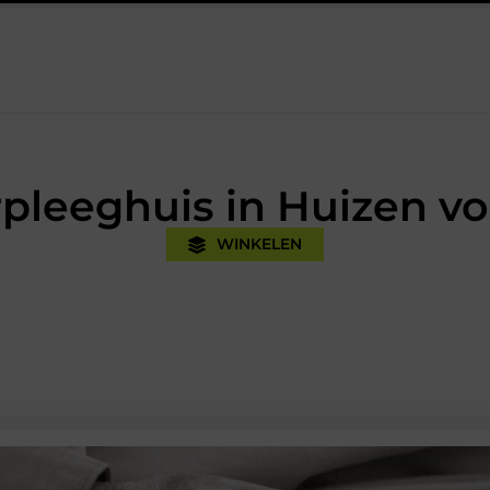
Oman vakantie tips voor een onvergetelijke rondreis
Een ui
pleeghuis in Huizen v
WINKELEN