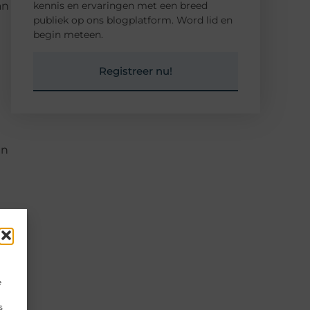
kennis en ervaringen met een breed
an
publiek op ons blogplatform. Word lid en
begin meteen.
Registreer nu!
en
e
s
un