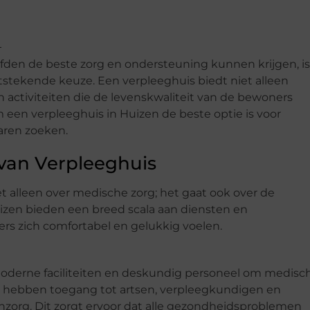
efden de beste zorg en ondersteuning kunnen krijgen, is
itstekende keuze. Een verpleeghuis biedt niet alleen
ctiviteiten die de levenskwaliteit van de bewoners
 een verpleeghuis in Huizen de beste optie is voor
aren zoeken.
van Verpleeghuis
et alleen over medische zorg; het gaat ook over de
uizen bieden een breed scala aan diensten en
rs zich comfortabel en gelukkig voelen.
moderne faciliteiten en deskundig personeel om medisc
s hebben toegang tot artsen, verpleegkundigen en
enzorg. Dit zorgt ervoor dat alle gezondheidsproblemen