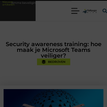
Nieuwe
gingsoplossingen met kennis uit de praktijk
Oman vakantie tips voor 
artikelen
Security awareness training: hoe
maak je Microsoft Teams
veiliger?
BEDRIJVEN