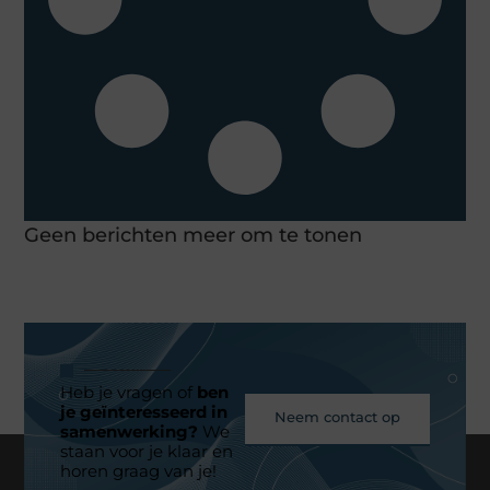
Geen berichten meer om te tonen
Heb je vragen of
ben
je geïnteresseerd in
Neem contact op
samenwerking?
We
staan voor je klaar en
horen graag van je!