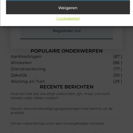
wereld!
Heb je een verhaal te vertellen? Deel jouw kennis en
Weigeren
ervaringen met een breed publiek op ons
blogplatform. Word lid en begin meteen.
Cookiebeleid
Registreer nu!
POPULAIRE ONDERWERPEN
Aanbiedingen
(87 )
Winkelen
(86 )
Dienstverlening
(77 )
Zakelijk
(30 )
Woning en Tuin
(29 )
RECENTE BERICHTEN
Hoe kan het dat we altijd verbonden zijn, maar ons toch
steeds vaker alleen voelen?
Sitcon: slimme beveiligingsoplossingen met kennis uit de
praktijk
Oman vakantie tips voor een onvergetelijke rondreis