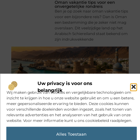
Oman vakantie tips voor een
onvergetelijke rondreis
Ben je op zoek naar oman vakantie tips
voor een bijzondere reis? Dan is Oman
een bestemming die je zeker niet mag
overslaan. Dit veelzijdige land op het
Arabisch Schiereiland staat bekend om
zijn indrukwekkende
Uw privacy is voor ons
belangrijk
Wij maken gebruik van cookies en vergelijkbare technologieën om
inzicht te krijgen in hoe u onze website gebruikt en om u een betere,
meer gepersonaliseerde ervaring te bieden. Deze cookies kunnen
voor verschillende doeleinden worden ingezet, zoals het tonen van
relevante advertenties en het analyseren van het gebruik van onze
website. Voor meer informatie kunt u ons cookiebeleid raadplegen.
Alles Toestaan
Registreer en deel
jouw blog met de