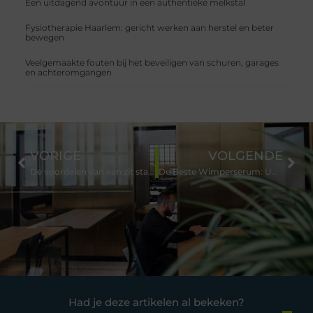
Een uitdagend avontuur in een authentieke melkstal
Fysiotherapie Haarlem: gericht werken aan herstel en beter
bewegen
Veelgemaakte fouten bij het beveiligen van schuren, garages
en achteromgangen
VORIGE
VOLGENDE
De voordelen van een zit sta bureau elektrisch tweedehands
De Beste Wimperserum: Uw Ogen Benadrukken Zonder Bouffante Wimpers!
Had je deze artikelen al bekeken?