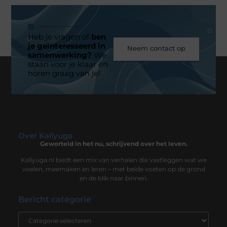
Heb je vragen of
ben
je geïnteresseerd in
Neem contact op
samenwerking?
We
staan voor je klaar en
horen graag van je!
Over Kaliyuga
Geworteld in het nu, schrijvend over het leven.
Kaliyuga.nl biedt een mix van verhalen die vastleggen wat we
voelen, meemaken en leren – met beide voeten op de grond
en de blik naar binnen.
Bericht categorie