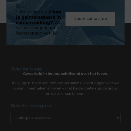
Heb je vragen of
ben
je geïnteresseerd in
Neem contact op
samenwerking?
We
staan voor je klaar en
horen graag van je!
Over Kaliyuga
Geworteld in het nu, schrijvend over het leven.
Kaliyuga.nl biedt een mix van verhalen die vastleggen wat we
voelen, meemaken en leren – met beide voeten op de grond
en de blik naar binnen.
Bericht categorie