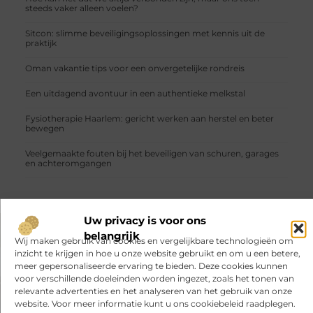
steeds vaker alleen voelen?
Sitcon: slimme beveiligingsoplossingen met kennis uit de
praktijk
Oman vakantie tips voor een onvergetelijke rondreis
Een uitdagend avontuur in een authentieke melkstal
Fysiotherapie Haarlem: gericht werken aan herstel en beter
bewegen
Veelgemaakte fouten bij het beveiligen van schuren, garages
en achteromgangen
Uw privacy is voor ons
belangrijk
Wij maken gebruik van cookies en vergelijkbare technologieën om
VORIGE
VOLGENDE
inzicht te krijgen in hoe u onze website gebruikt en om u een betere,
Hoe je kwaliteit verzekert bij metaalbewerking door middel van inspecties en tests
Op zoek naar een goede led verstraler 12v
meer gepersonaliseerde ervaring te bieden. Deze cookies kunnen
voor verschillende doeleinden worden ingezet, zoals het tonen van
relevante advertenties en het analyseren van het gebruik van onze
website. Voor meer informatie kunt u ons cookiebeleid raadplegen.