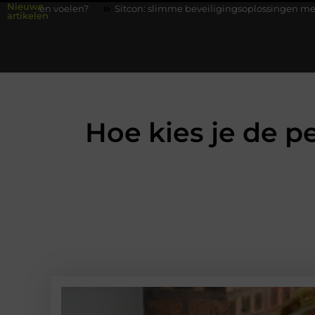
Nieuwe
Sitcon: slimme beveiligingsoplossingen met kennis uit de prakti
artikelen
Hoe kies je de p