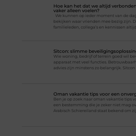
Hoe kan het dat we altijd verbonden
vaker alleen voelen?
We kunnen op ieder moment van de dag ee
bekijken waar vrienden mee bezig zijn. Da
familieleden, collega’s en kennissen altij
Sitcon: slimme beveiligingsoplossin
Wie woning, bedrijf of terrein goed wil b
apparaat met veel functies. Betrouwbaa
advies zijn minstens zo belangrijk. Sitcon 
Oman vakantie tips voor een onverge
Ben je op zoek naar oman vakantie tips v
een bestemming die je zeker niet mag ove
Arabisch Schiereiland staat bekend om 