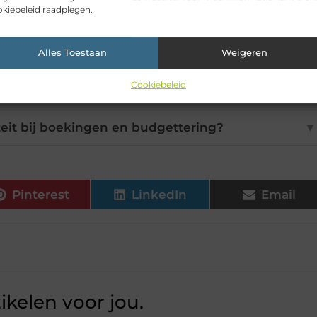
kiebeleid raadplegen.
n essentieel voor een zakelijke bijeenkomst?
▼
Alles Toestaan
Weigeren
oede catering bij een vergadering?
▼
Cookiebeleid
teit bij boekingen en budgettering?
▼
Pinterest
LinkedIn
Email
ikelen voor jou.