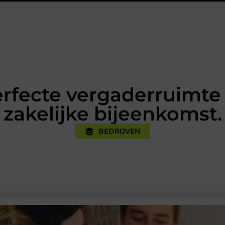
jk
Oman vakantie tips voor een onvergetelijke rondreis
Ee
erfecte vergaderruimte
zakelijke bijeenkomst.
BEDRIJVEN