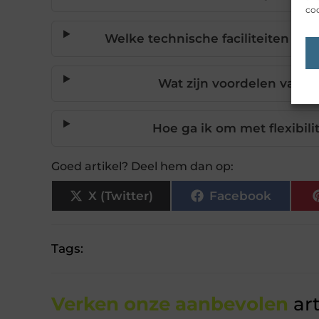
coo
Welke technische faciliteiten zij
Wat zijn voordelen van g
Hoe ga ik om met flexibili
Goed artikel? Deel hem dan op:
X (Twitter)
Facebook
Tags:
Verken onze aanbevolen
art