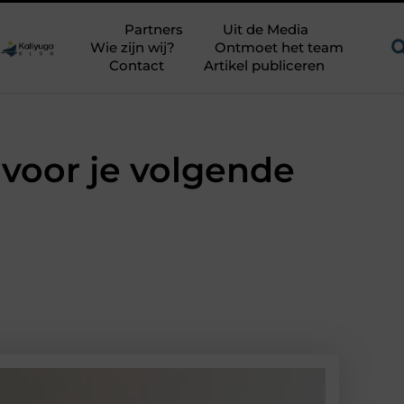
n uitdagend avontuur in een authentieke melkstal
Fysiotherap
Partners
Uit de Media
Wie zijn wij?
Ontmoet het team
Contact
Artikel publiceren
 voor je volgende