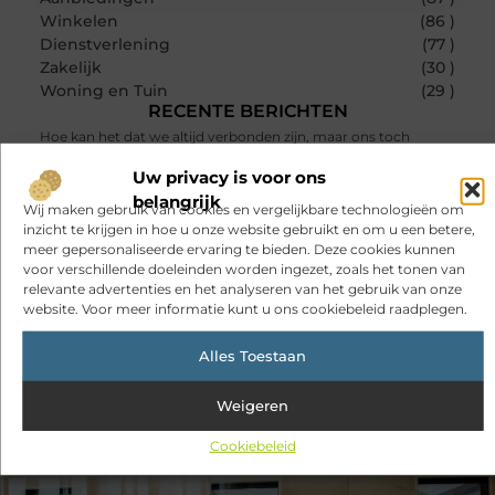
Winkelen
(86 )
Dienstverlening
(77 )
Zakelijk
(30 )
Woning en Tuin
(29 )
RECENTE BERICHTEN
Hoe kan het dat we altijd verbonden zijn, maar ons toch
steeds vaker alleen voelen?
Uw privacy is voor ons
Sitcon: slimme beveiligingsoplossingen met kennis uit de
belangrijk
praktijk
Wij maken gebruik van cookies en vergelijkbare technologieën om
inzicht te krijgen in hoe u onze website gebruikt en om u een betere,
Oman vakantie tips voor een onvergetelijke rondreis
meer gepersonaliseerde ervaring te bieden. Deze cookies kunnen
voor verschillende doeleinden worden ingezet, zoals het tonen van
Een uitdagend avontuur in een authentieke melkstal
relevante advertenties en het analyseren van het gebruik van onze
website. Voor meer informatie kunt u ons cookiebeleid raadplegen.
Fysiotherapie Haarlem: gericht werken aan herstel en beter
bewegen
Alles Toestaan
Veelgemaakte fouten bij het beveiligen van schuren, garages
en achteromgangen
Weigeren
Cookiebeleid