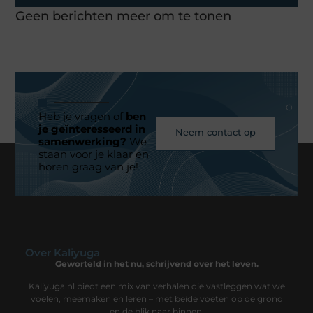
Geen berichten meer om te tonen
Heb je vragen of
ben
je geïnteresseerd in
Neem contact op
samenwerking?
We
staan voor je klaar en
horen graag van je!
Over Kaliyuga
Geworteld in het nu, schrijvend over het leven.
Kaliyuga.nl biedt een mix van verhalen die vastleggen wat we
voelen, meemaken en leren – met beide voeten op de grond
en de blik naar binnen.