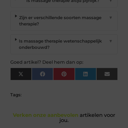
Is massage therapie altijd pijnlijk?
▼
Zijn er verschillende soorten massage
▼
therapie?
Is massage therapie wetenschappelijk
▼
onderbouwd?
Goed artikel? Deel hem dan op:
X
Facebook
Pinterest
LinkedIn
Email
(Twitter)
Tags:
Verken onze aanbevolen
artikelen voor
jou.