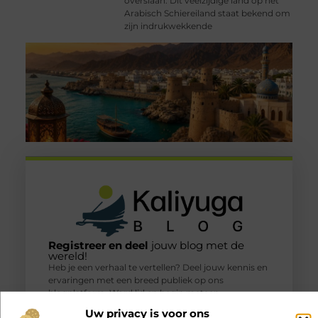
overslaan. Dit veelzijdige land op het
Arabisch Schiereiland staat bekend om
zijn indrukwekkende
Registreer en deel
jouw blog met de
wereld!
Heb je een verhaal te vertellen? Deel jouw kennis en
ervaringen met een breed publiek op ons
blogplatform. Word lid en begin meteen.
Uw privacy is voor ons