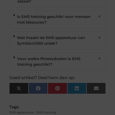
sessie?
Is EMS training geschikt voor mensen
▼
met blessures?
Wat maakt de EMS apparatuur van
▼
Symbiont360 uniek?
Voor welke fitnessdoelen is EMS
▼
training geschikt?
Goed artikel? Deel hem dan op:
X
Facebook
Pinterest
LinkedIn
Email
(Twitter)
Tags:
EMS apparatuur
,
EMS training