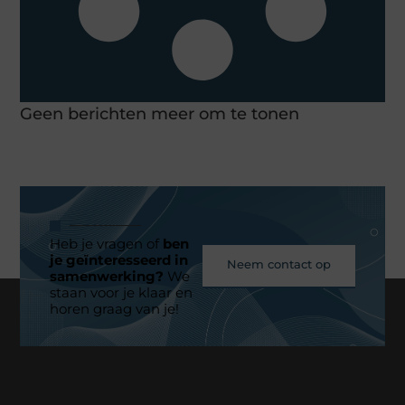
Geen berichten meer om te tonen
Heb je vragen of
ben
je geïnteresseerd in
Neem contact op
samenwerking?
We
staan voor je klaar en
horen graag van je!