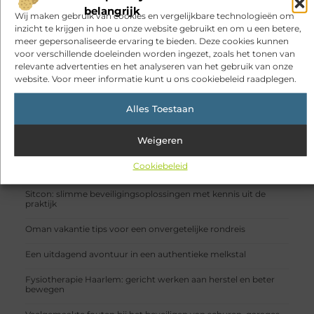
belangrijk
Registreer nu!
Wij maken gebruik van cookies en vergelijkbare technologieën om
inzicht te krijgen in hoe u onze website gebruikt en om u een betere,
meer gepersonaliseerde ervaring te bieden. Deze cookies kunnen
voor verschillende doeleinden worden ingezet, zoals het tonen van
POPULAIRE ONDERWERPEN
relevante advertenties en het analyseren van het gebruik van onze
Aanbiedingen
(87 )
website. Voor meer informatie kunt u ons cookiebeleid raadplegen.
Winkelen
(86 )
Dienstverlening
(77 )
Alles Toestaan
Zakelijk
(30 )
Woning en Tuin
(29 )
Weigeren
RECENTE BERICHTEN
Hoe kan het dat we altijd verbonden zijn, maar ons toch
Cookiebeleid
steeds vaker alleen voelen?
Sitcon: slimme beveiligingsoplossingen met kennis uit de
praktijk
Oman vakantie tips voor een onvergetelijke rondreis
Een uitdagend avontuur in een authentieke melkstal
Fysiotherapie Haarlem: gericht werken aan herstel en beter
bewegen