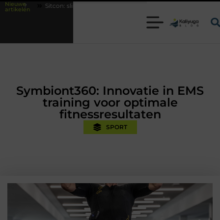
Nieuwe
: slimme beveiligingsoplossingen met kennis uit de praktijk
Oman vaka
artikelen
Symbiont360: Innovatie in EMS
training voor optimale
fitnessresultaten
SPORT