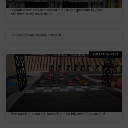
Signalen dat een meterkast niet meer geschikt is voor
modern stroomverbruik
De kracht van visuele content
ENTERTAINMENT
Een racebaan huren: betaalbaar en bijzonder spannend