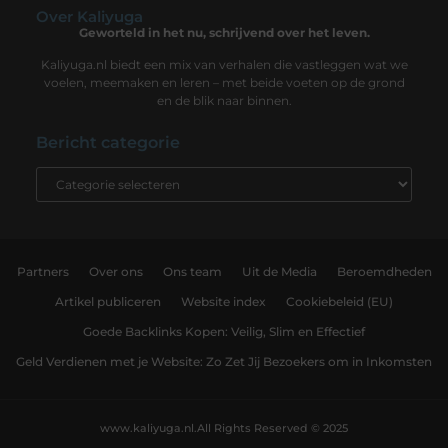
Over Kaliyuga
Geworteld in het nu, schrijvend over het leven.
Kaliyuga.nl biedt een mix van verhalen die vastleggen wat we
voelen, meemaken en leren – met beide voeten op de grond
en de blik naar binnen.
Bericht categorie
Partners
Over ons
Ons team
Uit de Media
Beroemdheden
Artikel publiceren
Website index
Cookiebeleid (EU)
Goede Backlinks Kopen: Veilig, Slim en Effectief
Geld Verdienen met je Website: Zo Zet Jij Bezoekers om in Inkomsten
www.kaliyuga.nl.
All Rights Reserved © 2025