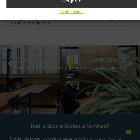
Weigeren
Fysiotherapie Haarlem: gericht werken aan herstel en beter
bewegen
Cookiebeleid
Veelgemaakte fouten bij het beveiligen van schuren, garages
en achteromgangen
VORIGE
VOLGENDE
Grensreconstructie laten uitvoeren
Waarom is goede geluidsmeting zo belangrijk?
Had je deze artikelen al bekeken?
Ontdek de boeiende en interessante verhalen die wij voor je in