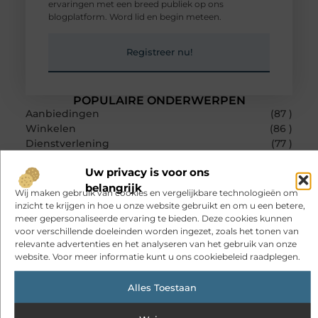
ervaringen met een breed publiek op ons
blogplatform. Word lid en begin meteen.
Registreer nu!
POPULAIRE ONDERWERPEN
Aanbiedingen
(87 )
Winkelen
(86 )
Dienstverlening
(77 )
Zakelijk
(30 )
Uw privacy is voor ons
Woning en Tuin
(29 )
RECENTE BERICHTEN
belangrijk
Wij maken gebruik van cookies en vergelijkbare technologieën om
Hoe kan het dat we altijd verbonden zijn, maar ons toch
inzicht te krijgen in hoe u onze website gebruikt en om u een betere,
steeds vaker alleen voelen?
meer gepersonaliseerde ervaring te bieden. Deze cookies kunnen
voor verschillende doeleinden worden ingezet, zoals het tonen van
Sitcon: slimme beveiligingsoplossingen met kennis uit de
relevante advertenties en het analyseren van het gebruik van onze
praktijk
website. Voor meer informatie kunt u ons cookiebeleid raadplegen.
Oman vakantie tips voor een onvergetelijke rondreis
Alles Toestaan
Een uitdagend avontuur in een authentieke melkstal