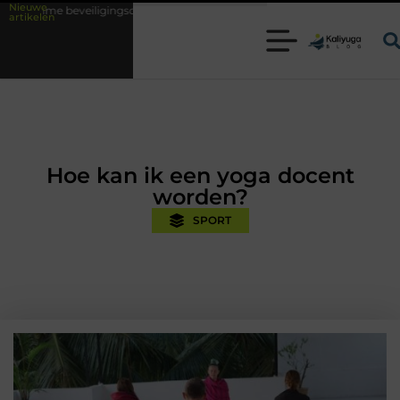
Nieuwe
gsoplossingen met kennis uit de praktijk
Oman vakantie tips voor een
artikelen
Hoe kan ik een yoga docent
worden?
SPORT