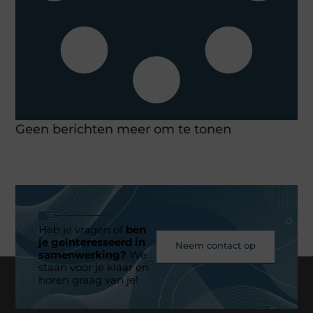
Geen berichten meer om te tonen
Heb je vragen of
ben
je geïnteresseerd in
Neem contact op
samenwerking?
We
staan voor je klaar en
horen graag van je!