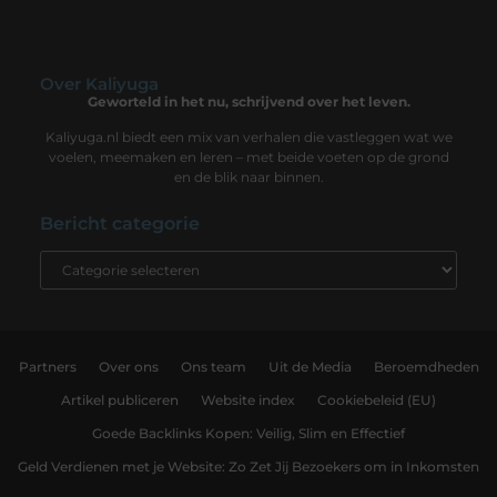
Over Kaliyuga
Geworteld in het nu, schrijvend over het leven.
Kaliyuga.nl biedt een mix van verhalen die vastleggen wat we
voelen, meemaken en leren – met beide voeten op de grond
en de blik naar binnen.
Bericht categorie
Partners
Over ons
Ons team
Uit de Media
Beroemdheden
Artikel publiceren
Website index
Cookiebeleid (EU)
Goede Backlinks Kopen: Veilig, Slim en Effectief
Geld Verdienen met je Website: Zo Zet Jij Bezoekers om in Inkomsten