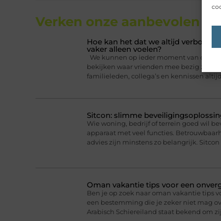
coo
Verken onze aanbevolen
art
Hoe kan het dat we altijd verbonden
vaker alleen voelen?
We kunnen op ieder moment van de dag ee
bekijken waar vrienden mee bezig zijn. Da
familieleden, collega’s en kennissen altij
Sitcon: slimme beveiligingsoplossin
Wie woning, bedrijf of terrein goed wil b
apparaat met veel functies. Betrouwbaa
advies zijn minstens zo belangrijk. Sitcon 
Oman vakantie tips voor een onverge
Ben je op zoek naar oman vakantie tips v
een bestemming die je zeker niet mag ove
Arabisch Schiereiland staat bekend om 