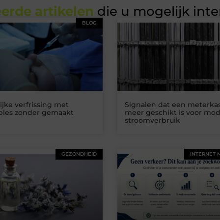
erde artikelen
die u mogelijk int
BLOG
ijke verfrissing met
Signalen dat een meterkas
ables zonder gemaakt
meer geschikt is voor mo
stroomverbruik
GEZONDHEID
INTERNET 