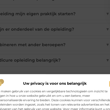
eiding mijn eigen praktijk starten?
▼
ijn er onderdeel van de opleiding?
▼
mbineren met ander beroepen?
▼
icure opleiding belangrijk?
▼
Pinterest
LinkedIn
Email
Uw privacy is voor ons belangrijk
 maken gebruik van cookies en vergelijkbare technologieën om inzicht te
jgen in hoe u onze website gebruikt en om u een betere, meer
ersonaliseerde ervaring te bieden. Deze cookies kunnen voor verschillend
leinden worden ingezet, zoals het tonen van relevante advertenties en het
lyseren van het gebruik van onze website. Voor meer informatie kunt u on