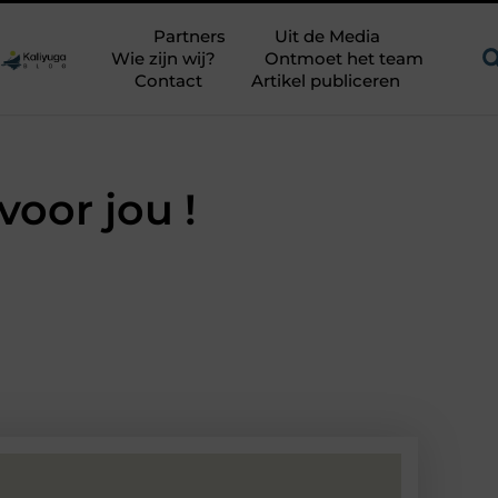
Een uitdagend avontuur in een authentieke melkstal
Fysiother
Partners
Uit de Media
Wie zijn wij?
Ontmoet het team
Contact
Artikel publiceren
voor jou !