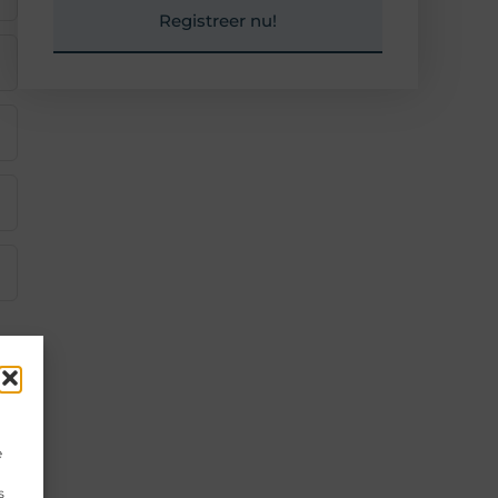
Registreer nu!
e
s