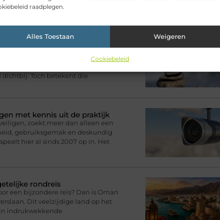
kiebeleid raadplegen.
ikelen voor jou.
Alles Toestaan
Weigeren
 zijn, maar ons toch steeds
n bericht sturen, een foto delen of
Cookiebeleid
nkzij onze telefoons zijn
d dichtbij. Toch betekent die
gen met kennis uit de praktijk
eveiligen, zoekt meer dan alleen een
rheid, gebruiksgemak en deskundig
speelt hier al sinds 2007 op in. Het
telijke rondreis
oor een bijzondere reis? Dan is Oman
rslaan. Dit veelzijdige land op het
zijn indrukwekkende