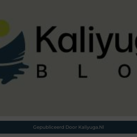
Gepubliceerd Door Kaliyuga.nl