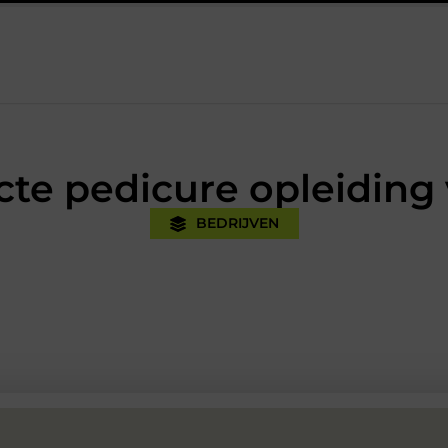
ktijk
Oman vakantie tips voor een onvergetelijke rondreis
te pedicure opleiding 
BEDRIJVEN