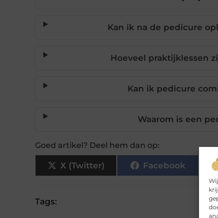
Kan ik na de pedicure opl
Hoeveel praktijklessen z
Kan ik pedicure co
Waarom is een ped
Goed artikel? Deel hem dan op:
X (Twitter)
Facebook
Wij
kri
gep
Tags:
doe
ana