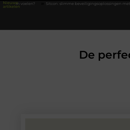
Nieuwe
n?
Sitcon: slimme beveiligingsoplossingen met kennis uit de pra
artikelen
De perfec