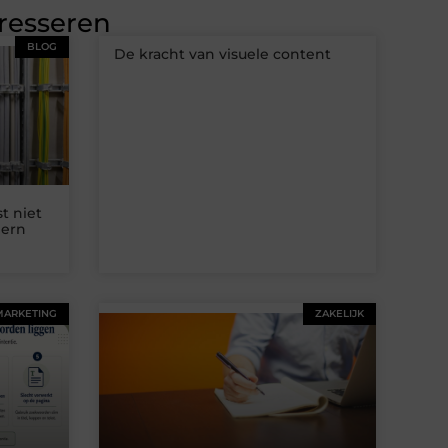
eresseren
BLOG
De kracht van visuele content
t niet
dern
MARKETING
ZAKELIJK