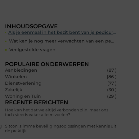
INHOUDSOPGAVE
Als je eenmaal in het bezit bent van je pedicure diploma, kun je als pedicurist vele kanten uit.
Wat kan je nog meer verwachten van een pedicure opleiding?
Veelgestelde vragen
POPULAIRE ONDERWERPEN
Aanbiedingen
(87 )
Winkelen
(86 )
Dienstverlening
(77 )
Zakelijk
(30 )
Woning en Tuin
(29 )
RECENTE BERICHTEN
Hoe kan het dat we altijd verbonden zijn, maar ons
toch steeds vaker alleen voelen?
g
Sitcon: slimme beveiligingsoplossingen met kennis uit
de praktijk