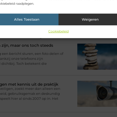
kiebeleid raadplegen.
Alles Toestaan
Weigeren
Cookiebeleid
ikelen voor jou.
 zijn, maar ons toch steeds
n bericht sturen, een foto delen of
nkzij onze telefoons zijn
d dichtbij. Toch betekent die
gen met kennis uit de praktijk
eveiligen, zoekt meer dan alleen een
rheid, gebruiksgemak en deskundig
speelt hier al sinds 2007 op in. Het