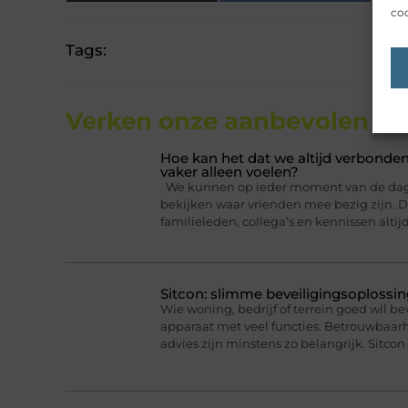
coo
Tags:
Verken onze aanbevolen
art
Hoe kan het dat we altijd verbonden
vaker alleen voelen?
We kunnen op ieder moment van de dag ee
bekijken waar vrienden mee bezig zijn. Da
familieleden, collega’s en kennissen altij
Sitcon: slimme beveiligingsoplossin
Wie woning, bedrijf of terrein goed wil b
apparaat met veel functies. Betrouwbaa
advies zijn minstens zo belangrijk. Sitcon 