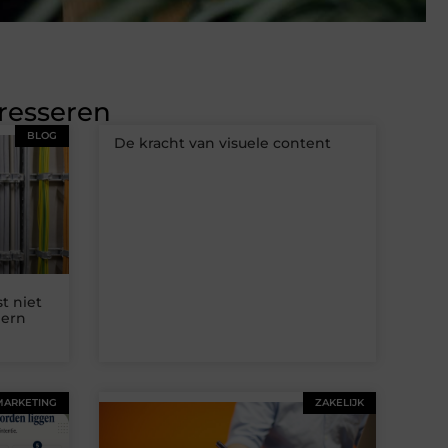
eresseren
BLOG
De kracht van visuele content
t niet
dern
MARKETING
ZAKELIJK