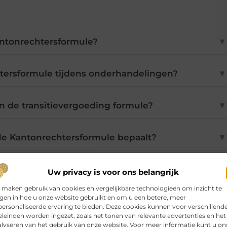
antonrechtersformule?
▼
tersformule tijdens onderhandelingen?
▼
n de transitievergoeding formule?
▼
de Kantonrechtersformule bepaalt?
▼
assing van de Kantonrechtersformule?
▼
Uw privacy is voor ons belangrijk
 maken gebruik van cookies en vergelijkbare technologieën om inzicht te
jgen in hoe u onze website gebruikt en om u een betere, meer
ersonaliseerde ervaring te bieden. Deze cookies kunnen voor verschillend
leinden worden ingezet, zoals het tonen van relevante advertenties en het
Pinterest
LinkedIn
Email
lyseren van het gebruik van onze website. Voor meer informatie kunt u on