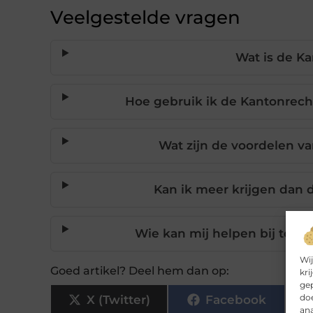
Veelgestelde vragen
Wat is de K
Hoe gebruik ik de Kantonrech
Wat zijn de voordelen va
Kan ik meer krijgen dan 
Wie kan mij helpen bij toep
Wij
Goed artikel? Deel hem dan op:
kri
gep
doe
X (Twitter)
Facebook
ana