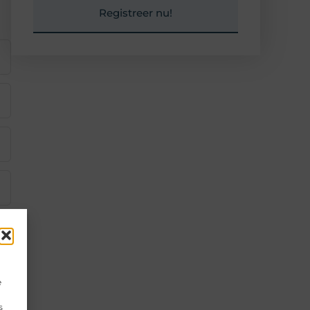
Registreer nu!
e
s