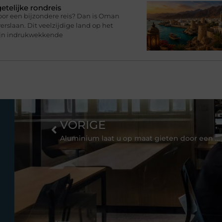
telijke rondreis
oor een bijzondere reis? Dan is Oman
rslaan. Dit veelzijdige land op het
zijn indrukwekkende
VORIGE
Aluminium laat u op maat gieten door een specialist