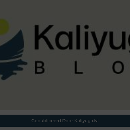
Gepubliceerd Door Kaliyuga.nl