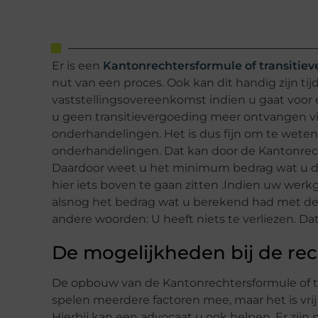
Er is een
Kantonrechtersformule of transitie
nut van een proces. Ook kan dit handig zijn ti
vaststellingsovereenkomst indien u gaat voor 
u geen transitievergoeding meer ontvangen via
onderhandelingen. Het is dus fijn om te wete
onderhandelingen. Dat kan door de Kantonrech
Daardoor weet u het minimum bedrag wat u dus
hier iets boven te gaan zitten .Indien uw werkg
alsnog het bedrag wat u berekend had met de 
andere woorden: U heeft niets te verliezen. Dat i
De mogelijkheden bij de re
De opbouw van de Kantonrechtersformule of tra
spelen meerdere factoren mee, maar het is vrij
Hierbij kan een advocaat u ook helpen. Er zijn 