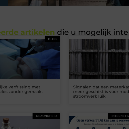
erde artikelen
die u mogelijk int
BLOG
ijke verfrissing met
Signalen dat een meterkas
ables zonder gemaakt
meer geschikt is voor mo
stroomverbruik
GEZONDHEID
INTERNET 