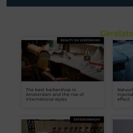
Gerelate
BEAUTY EN VERZORGING
The best barbershop in
Natuurl
Amsterdam and the rise of
inject
international styles
effect
ENTERTAINMENT