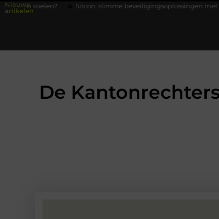
Nieuwe
?
Sitcon: slimme beveiligingsoplossingen met kennis uit de prak
artikelen
De Kantonrechters