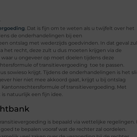
vergoeding
. Dat is fijn om te weten als u twijfelt over het
jdens de onderhandelingen bij een
een ontslag met wederzijds goedvinden. In dat geval zul
 het recht, deze zult u dus moeten krijgen via de
n waar u ongeveer op moet doelen tijdens deze
tersformule of transitievergoeding toe te passen.
 sowieso krijgt. Tijdens de onderhandelingen is het sl
ever hier niet mee akkoord gaat, krijgt u bij ontslag
Kantonrechtersformule of transitievergoeding. Met
s natuurlijk een fijn idee.
chtbank
nsitievergoeding is bepaald via wettelijke regelingen. 
 goed te bepalen vooraf wat de rechter zal oordelen.
namelijk veel zaken over de vergoeding bij de rechter.