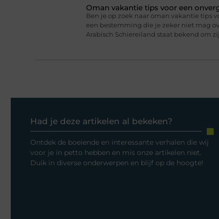
Oman vakantie tips voor een onverge
Ben je op zoek naar oman vakantie tips v
een bestemming die je zeker niet mag ove
Arabisch Schiereiland staat bekend om 
Had je deze artikelen al bekeken?
Ontdek de boeiende en interessante verhalen die wij
voor je in petto hebben en mis onze artikelen niet.
Duik in diverse onderwerpen en blijf op de hoogte!