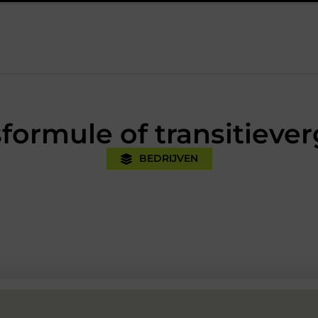
tijk
Oman vakantie tips voor een onvergetelijke rondreis
E
formule of transitieve
BEDRIJVEN