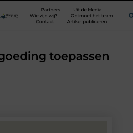
en uitdagend avontuur in een authentieke melkstal
Fysiothera
Partners
Uit de Media
Wie zijn wij?
Ontmoet het team
Contact
Artikel publiceren
rgoeding toepassen