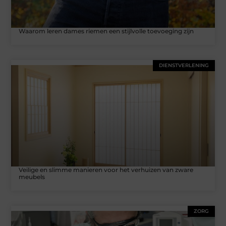
Waarom leren dames riemen een stijlvolle toevoeging zijn
DIENSTVERLENING
Veilige en slimme manieren voor het verhuizen van zware
meubels
ZORG