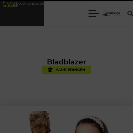
Nieuwe
ingsoplossingen met kennis uit de praktijk
Oman vakantie tips voor ee
artikelen
Bladblazer
AANBIEDINGEN