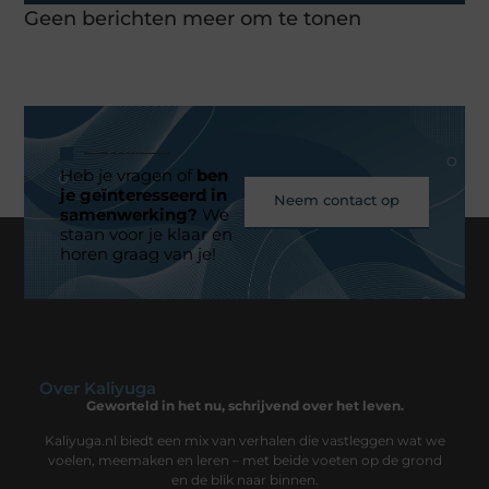
Geen berichten meer om te tonen
Heb je vragen of
ben
je geïnteresseerd in
Neem contact op
samenwerking?
We
staan voor je klaar en
horen graag van je!
Over Kaliyuga
Geworteld in het nu, schrijvend over het leven.
Kaliyuga.nl biedt een mix van verhalen die vastleggen wat we
voelen, meemaken en leren – met beide voeten op de grond
en de blik naar binnen.