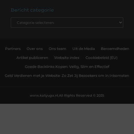
Bericht categorie
Partners
Over ons
Ons team
Uit de Media
Beroemdheden
Artikel publiceren
Website index
Cookiebeleid (EU)
Goede Backlinks Kopen: Veilig, Slim en Effectief
Geld Verdienen met je Website: Zo Zet Jij Bezoekers om in Inkomsten
www.kaliyuga.nl.
All Rights Reserved © 2025