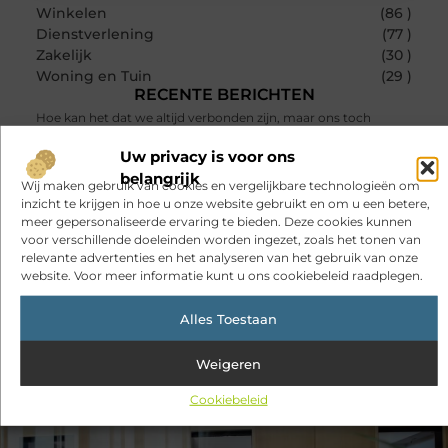
Winkelen
(86 )
Dienstverlening
(77 )
Zakelijk
(30 )
Woning en Tuin
(29 )
RECENTE BERICHTEN
Hoe kan het dat we altijd verbonden zijn, maar ons toch
steeds vaker alleen voelen?
Uw privacy is voor ons
Sitcon: slimme beveiligingsoplossingen met kennis uit de
belangrijk
praktijk
Wij maken gebruik van cookies en vergelijkbare technologieën om
inzicht te krijgen in hoe u onze website gebruikt en om u een betere,
Oman vakantie tips voor een onvergetelijke rondreis
meer gepersonaliseerde ervaring te bieden. Deze cookies kunnen
voor verschillende doeleinden worden ingezet, zoals het tonen van
Een uitdagend avontuur in een authentieke melkstal
relevante advertenties en het analyseren van het gebruik van onze
website. Voor meer informatie kunt u ons cookiebeleid raadplegen.
Fysiotherapie Haarlem: gericht werken aan herstel en beter
bewegen
Alles Toestaan
Veelgemaakte fouten bij het beveiligen van schuren, garages
en achteromgangen
Weigeren
Cookiebeleid