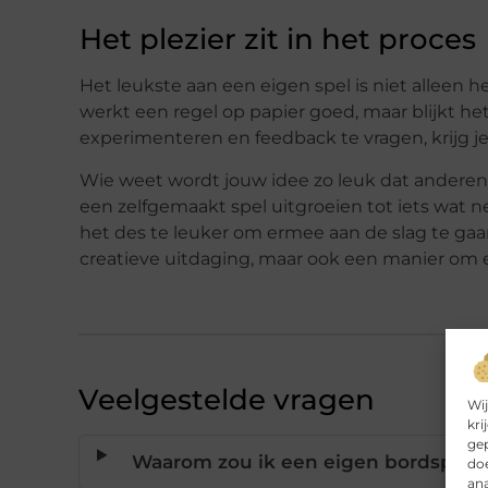
Het plezier zit in het proces
Het leukste aan een eigen spel is niet alleen 
werkt een regel op papier goed, maar blijkt het 
experimenteren en feedback te vragen, krijg je 
Wie weet wordt jouw idee zo leuk dat anderen 
een zelfgemaakt spel uitgroeien tot iets wat ne
het des te leuker om ermee aan de slag te gaa
creatieve uitdaging, maar ook een manier om e
Veelgestelde vragen
Wij
kri
gep
Waarom zou ik een eigen bordspel m
doe
ana