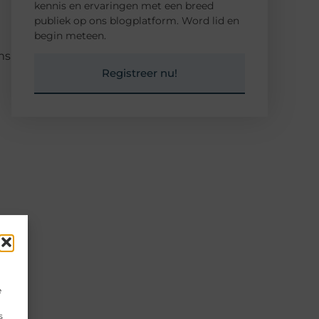
kennis en ervaringen met een breed
publiek op ons blogplatform. Word lid en
begin meteen.
ms
Registreer nu!
e
s