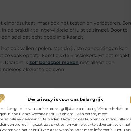
het eindresultaat, maar ook het testen en verbeteren. So
in de praktijk te ingewikkeld of juist te simpel. Door te
een spel dat echt goed in elkaar zit.
het ook willen spelen. Met de juiste aanpassingen kan
t zo vaak op tafel komt als de klassiekers. En dat maakt
n. Daarom is
zelf bordspel maken
niet alleen een
indeloos plezier te beleven.
Uw privacy is voor ons belangrijk
 maken gebruik van cookies en vergelijkbare technologieën om inzicht te
jgen in hoe u onze website gebruikt en om u een betere, meer
ersonaliseerde ervaring te bieden. Deze cookies kunnen voor verschillend
aken in plaats van een bestaand spel kopen?
▼
leinden worden ingezet, zoals het tonen van relevante advertenties en het
lyseren van het gebruik van onze website. Voor meer informatie kunt u on