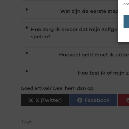
coo
Wat zijn de eerste stappe
Hoe zorg ik ervoor dat mijn zelfgemaak
spelen?
Hoeveel geld moet ik uitg
Hoe test ik of mijn
Goed artikel? Deel hem dan op:
X (Twitter)
Facebook
Tags: