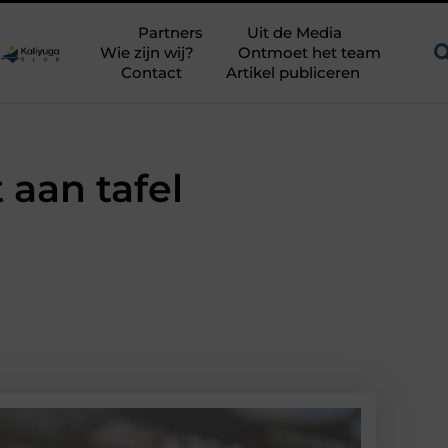
en uitdagend avontuur in een authentieke melkstal
Fysiothera
Partners
Uit de Media
Wie zijn wij?
Ontmoet het team
Contact
Artikel publiceren
t aan tafel