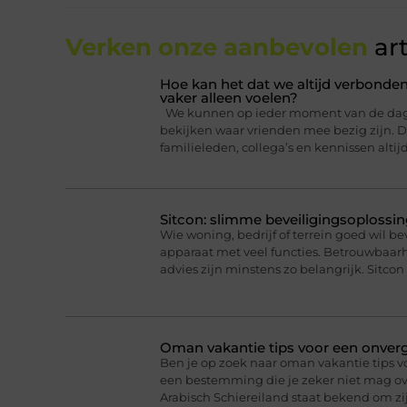
Verken onze aanbevolen
art
Hoe kan het dat we altijd verbonden
vaker alleen voelen?
We kunnen op ieder moment van de dag ee
bekijken waar vrienden mee bezig zijn. Da
familieleden, collega’s en kennissen altij
Sitcon: slimme beveiligingsoplossin
Wie woning, bedrijf of terrein goed wil b
apparaat met veel functies. Betrouwbaa
advies zijn minstens zo belangrijk. Sitcon 
Oman vakantie tips voor een onverge
Ben je op zoek naar oman vakantie tips v
een bestemming die je zeker niet mag ove
Arabisch Schiereiland staat bekend om 