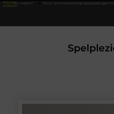
Nieuwe
Sitcon: slimme beveiligingsoplossingen met kennis uit de prak
artikelen
Spelplezie