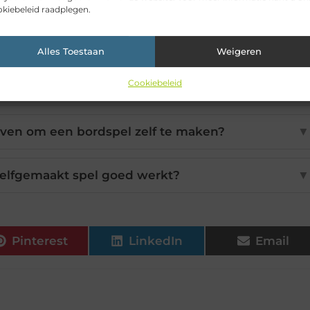
kiebeleid raadplegen.
n om een bordspel zelf te bedenken?
▼
Alles Toestaan
Weigeren
t spel niet saai wordt na een paar keer
▼
Cookiebeleid
even om een bordspel zelf te maken?
▼
 zelfgemaakt spel goed werkt?
▼
Pinterest
LinkedIn
Email