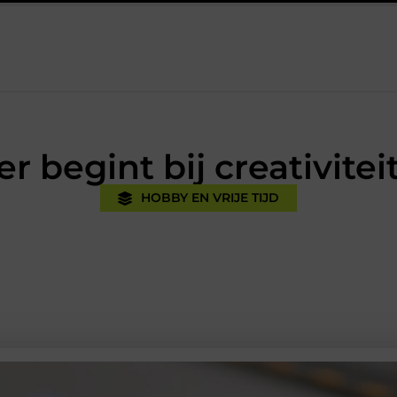
tijk
Oman vakantie tips voor een onvergetelijke rondreis
E
r begint bij creativitei
HOBBY EN VRIJE TIJD