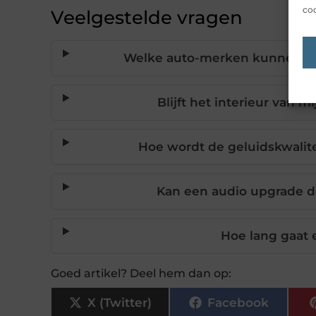
coo
Veelgestelde vragen
Welke auto-merken kunnen va
Blijft het interieur van m
Hoe wordt de geluidskwalit
Kan een audio upgrade d
Hoe lang gaat
Goed artikel? Deel hem dan op:
X (Twitter)
Facebook