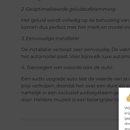
2. Geoptimaliseerde geluidsafstemming
Het geluid wordt volledig op de behuizing va
komen dus perfect met het merk en model ov
3. Eenvoudige installatie
De installatie verloopt zeer eenvoudig. De va
het automodel past. Voor bijna elk luxe automo
4. Toevoegen van waarde aan de auto
Een audio upgrade auto laat de waarde van je v
prijs verkopen, doordat het over een dure en ex
namelijk in een exclusief audiosysteem geinter
door. Heldere muziek is een belangrijke toevoe
Wij
kri
gep
doe
ana