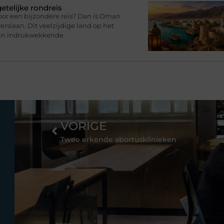
telijke rondreis
oor een bijzondere reis? Dan is Oman
rslaan. Dit veelzijdige land op het
zijn indrukwekkende
VORIGE
Twee erkende abortusklinieken