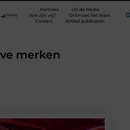
en uitdagend avontuur in een authentieke melkstal
Fysiothera
Partners
Uit de Media
Wie zijn wij?
Ontmoet het team
Contact
Artikel publiceren
eve merken