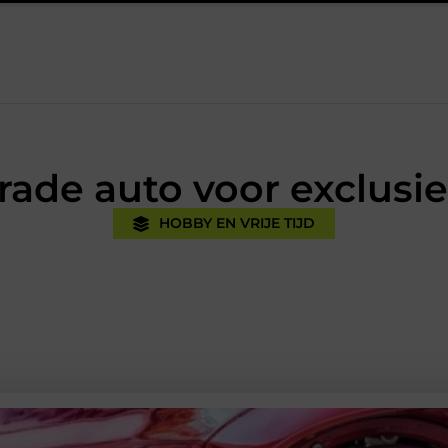
ijk
Oman vakantie tips voor een onvergetelijke rondreis
E
rade auto voor exclusi
HOBBY EN VRIJE TIJD