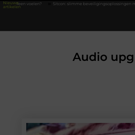
Nieuwe
Sitcon: slimme beveiligingsoplossingen met kennis uit de prakt
artikelen
Audio upg