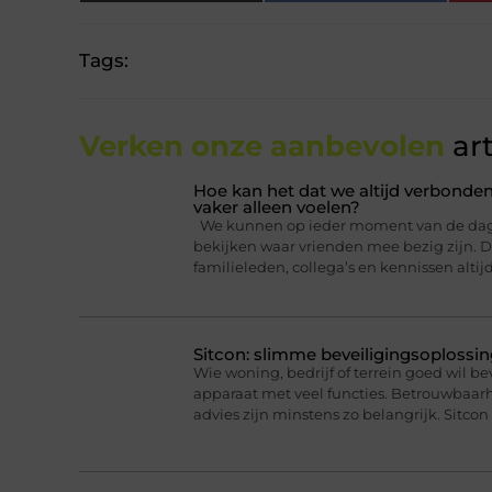
Tags:
Verken onze aanbevolen
art
Hoe kan het dat we altijd verbonden
vaker alleen voelen?
We kunnen op ieder moment van de dag ee
bekijken waar vrienden mee bezig zijn. Da
familieleden, collega’s en kennissen altij
Sitcon: slimme beveiligingsoplossin
Wie woning, bedrijf of terrein goed wil b
apparaat met veel functies. Betrouwbaa
advies zijn minstens zo belangrijk. Sitcon 