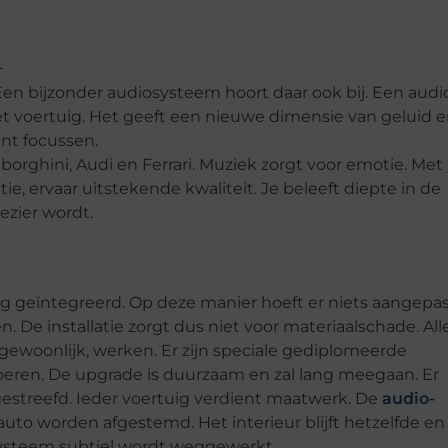
 Een bijzonder audiosysteem hoort daar ook bij. Een audi
het voertuig. Het geeft een nieuwe dimensie van geluid 
nt focussen.
orghini, Audi en Ferrari. Muziek zorgt voor emotie. Met
e, ervaar uitstekende kwaliteit. Je beleeft diepte in de
ezier wordt.
 geïntegreerd. Op deze manier hoeft er niets aangepa
. De installatie zorgt dus niet voor materiaalschade. All
s gewoonlijk, werken. Er zijn speciale gediplomeerde
oeren. De upgrade is duurzaam en zal lang meegaan. Er
 gestreefd. Ieder voertuig verdient maatwerk. De
audio-
auto worden afgestemd. Het interieur blijft hetzelfde en
systeem subtiel wordt weggewerkt.