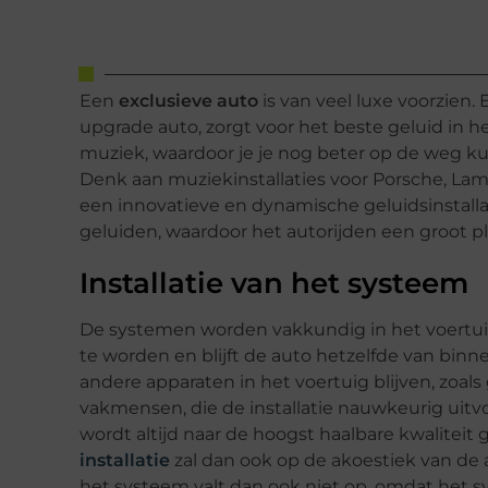
Een
exclusieve
auto
is van veel luxe voorzien.
upgrade auto, zorgt voor het beste geluid in 
muziek, waardoor je je nog beter op de weg ku
Denk aan muziekinstallaties voor Porsche, Lamb
een innovatieve en dynamische geluidsinstallati
geluiden, waardoor het autorijden een groot pl
Installatie van het systeem
De systemen worden vakkundig in het voertuig
te worden en blijft de auto hetzelfde van binnen
andere apparaten in het voertuig blijven, zoal
vakmensen, die de installatie nauwkeurig uitv
wordt altijd naar de hoogst haalbare kwaliteit
installatie
zal dan ook op de akoestiek van de 
het systeem valt dan ook niet op, omdat het 