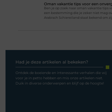
Oman vakantie tips voor een onverge
Ben je op zoek naar oman vakantie tips v
een bestemming die je zeker niet mag ove
Arabisch Schiereiland staat bekend om 
Had je deze artikelen al bekeken?
Ontdek de boeiende en interessante verhalen die wij
voor je in petto hebben en mis onze artikelen niet.
Duik in diverse onderwerpen en blijf op de hoogte!