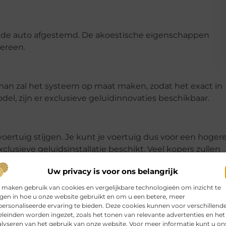
n de auto afgestemd. De akoestische eigenschappen
ereen.
kman zal het systeem op maat maken, zodat het exact in
del, zijn er exclusieve geluidinnovaties beschikbaar.
oertuig stijgen. Je kunt je voertuig dus voor een hoger
clusieve geluidsinstallatie beschikt. Veel kopers zullen
esseerd zijn. Ze brengen misschien veel tijd op de weg
Uw privacy is voor ons belangrijk
ging, om prettig auto te kunnen rijden.
 maken gebruik van cookies en vergelijkbare technologieën om inzicht te
jgen in hoe u onze website gebruikt en om u een betere, meer
ersonaliseerde ervaring te bieden. Deze cookies kunnen voor verschillend
leinden worden ingezet, zoals het tonen van relevante advertenties en het
lyseren van het gebruik van onze website. Voor meer informatie kunt u on