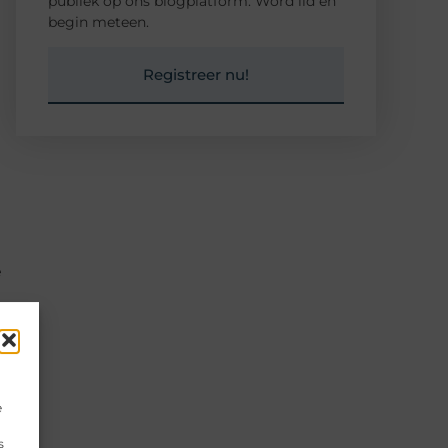
publiek op ons blogplatform. Word lid en
begin meteen.
Registreer nu!
e
e
s