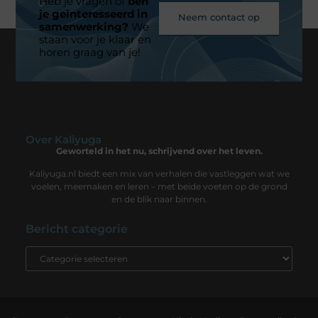
Heb je vragen of
ben
je geïnteresseerd in
Neem contact op
samenwerking?
We
staan voor je klaar en
horen graag van je!
Over Kaliyuga
Geworteld in het nu, schrijvend over het leven.
Kaliyuga.nl biedt een mix van verhalen die vastleggen wat we
voelen, meemaken en leren – met beide voeten op de grond
en de blik naar binnen.
Bericht categorie