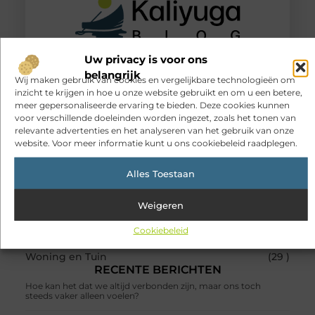
Registreer en deel
jouw blog met de
Uw privacy is voor ons
wereld!
belangrijk
Heb je een verhaal te vertellen? Deel jouw kennis en
Wij maken gebruik van cookies en vergelijkbare technologieën om
ervaringen met een breed publiek op ons
inzicht te krijgen in hoe u onze website gebruikt en om u een betere,
blogplatform. Word lid en begin meteen.
meer gepersonaliseerde ervaring te bieden. Deze cookies kunnen
voor verschillende doeleinden worden ingezet, zoals het tonen van
relevante advertenties en het analyseren van het gebruik van onze
Registreer nu!
website. Voor meer informatie kunt u ons cookiebeleid raadplegen.
Alles Toestaan
POPULAIRE ONDERWERPEN
Aanbiedingen
(87 )
Weigeren
Winkelen
(86 )
Dienstverlening
(77 )
Cookiebeleid
Zakelijk
(30 )
Woning en Tuin
(29 )
RECENTE BERICHTEN
Hoe kan het dat we altijd verbonden zijn, maar ons toch
steeds vaker alleen voelen?