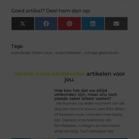
Goed artikel? Deel hem dan op:
X
Facebook
Pinterest
LinkedIn
Email
(Twitter)
Tags:
autodealer Etten-Leur
,
automakelaar
,
zuinige gezinsauto
Verken onze aanbevolen
artikelen voor
jou.
Hoe kan het dat we altijd
verbonden zijn, maar ons toch
steeds vaker alleen voelen?
We kunnen op ieder moment van de
dag een bericht sturen, een foto delen
of bekijken waar vrienden mee bezig
zijn. Dankzij onze telefoons zijn
familieleden, collega’s en kennissen
altijd dichtbij. Toch betekent die