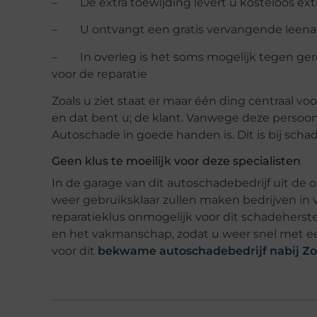
– De extra toewijding levert u kosteloos ext
– U ontvangt een gratis vervangende leena
– In overleg is het soms mogelijk tegen ger
voor de reparatie
Zoals u ziet staat er maar één ding centraal vo
en dat bent u; de klant. Vanwege deze persoo
Autoschade in goede handen is. Dit is bij sch
Geen klus te moeilijk voor deze specialisten
In de garage van dit autoschadebedrijf uit de
weer gebruiksklaar zullen maken bedrijven in v
reparatieklus onmogelijk voor dit schadeherstelb
en het vakmanschap, zodat u weer snel met ee
voor dit
bekwame autoschadebedrijf nabij Z