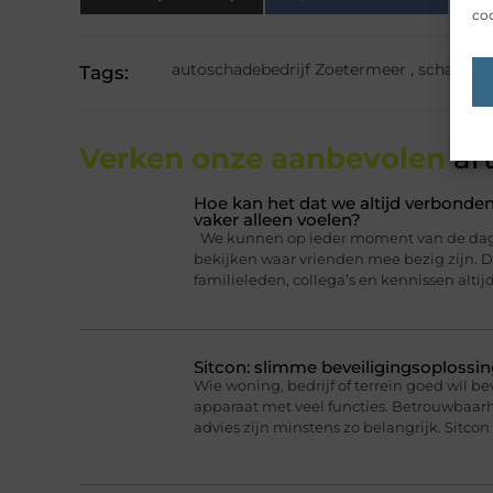
coo
autoschadebedrijf Zoetermeer
,
schadeher
Tags:
Verken onze aanbevolen
art
Hoe kan het dat we altijd verbonden
vaker alleen voelen?
We kunnen op ieder moment van de dag ee
bekijken waar vrienden mee bezig zijn. Da
familieleden, collega’s en kennissen altij
Sitcon: slimme beveiligingsoplossin
Wie woning, bedrijf of terrein goed wil b
apparaat met veel functies. Betrouwbaa
advies zijn minstens zo belangrijk. Sitcon 