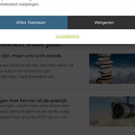
kiebeleid raadplegen.
stelbedrijf Bleiswijk
Alles Toestaan
Weigeren
Cookiebeleid
ikelen voor jou.
 zijn, maar ons toch steeds
n bericht sturen, een foto delen of
nkzij onze telefoons zijn
d dichtbij. Toch betekent die
gen met kennis uit de praktijk
eveiligen, zoekt meer dan alleen een
rheid, gebruiksgemak en deskundig
speelt hier al sinds 2007 op in. Het