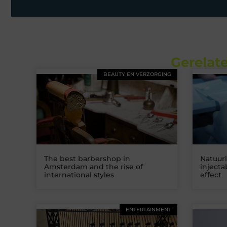
Gerelate
BEAUTY EN VERZORGING
The best barbershop in
Natuurl
Amsterdam and the rise of
inject
international styles
effect
ENTERTAINMENT