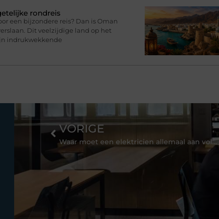
telijke rondreis
oor een bijzondere reis? Dan is Oman
rslaan. Dit veelzijdige land op het
zijn indrukwekkende
VORIGE
Waar moet een elektricien allemaal aan voldoen?