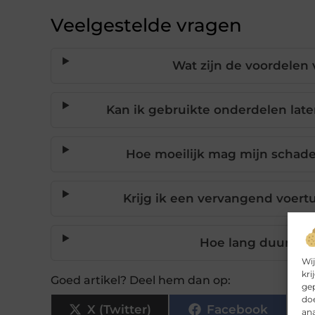
Veelgestelde vragen
Wat zijn de voordele
Kan ik gebruikte onderdelen lat
Hoe moeilijk mag mijn schadeh
Krijg ik een vervangend voertu
Hoe lang duurt het
Wij
kri
Goed artikel? Deel hem dan op:
gep
doe
X (Twitter)
Facebook
ana