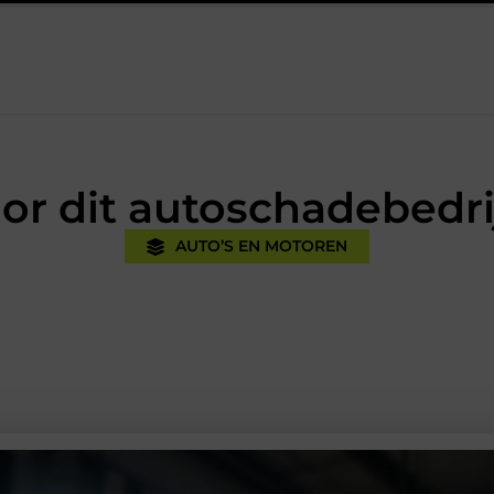
Oman vakantie tips voor een onvergetelijke rondreis
Een 
or dit autoschadebedri
AUTO’S EN MOTOREN