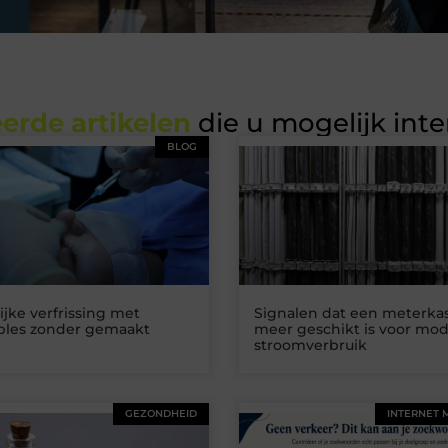
erde artikelen
die u mogelijk int
BLOG
ijke verfrissing met
Signalen dat een meterkas
ables zonder gemaakt
meer geschikt is voor mo
stroomverbruik
GEZONDHEID
INTERNET 