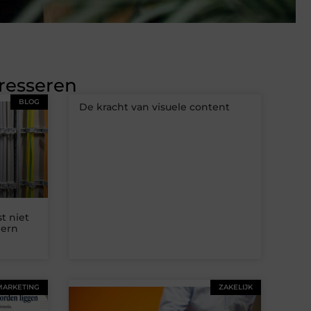
eresseren
BLOG
De kracht van visuele content
t niet
dern
MARKETING
ZAKELIJK