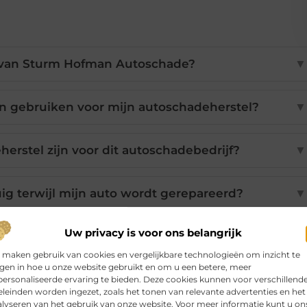
n van Sturm Hofman Autoschade?
▼
en gebruiken voor mijn autoschadeherstel?
▼
erstel zijn voor dit autoschadebedrijf?
▼
ig terwijl mijn auto wordt gerepareerd?
▼
Uw privacy is voor ons belangrijk
 voordat mijn auto klaar is?
▼
 maken gebruik van cookies en vergelijkbare technologieën om inzicht te
jgen in hoe u onze website gebruikt en om u een betere, meer
ersonaliseerde ervaring te bieden. Deze cookies kunnen voor verschillend
leinden worden ingezet, zoals het tonen van relevante advertenties en het
Pinterest
LinkedIn
Email
lyseren van het gebruik van onze website. Voor meer informatie kunt u on