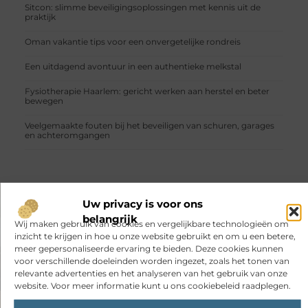
Sitcon: slimme beveiligingsoplossingen met kennis uit de
praktijk
Oman vakantie tips voor een onvergetelijke rondreis
Een uitdagend avontuur in een authentieke melkstal
Fysiotherapie Haarlem: gericht werken aan herstel en beter
bewegen
Veelgemaakte fouten bij het beveiligen van schuren, garages
en achteromgangen
Uw privacy is voor ons
VORIGE
VOLGENDE
belangrijk
Wij maken gebruik van cookies en vergelijkbare technologieën om
Kerstpakketten voor vrouwen: een uniek gebaar
Ontwikkel je digitale tekentalent met een cursus
inzicht te krijgen in hoe u onze website gebruikt en om u een betere,
meer gepersonaliseerde ervaring te bieden. Deze cookies kunnen
voor verschillende doeleinden worden ingezet, zoals het tonen van
relevante advertenties en het analyseren van het gebruik van onze
website. Voor meer informatie kunt u ons cookiebeleid raadplegen.