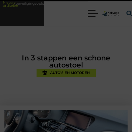
Nieuwe
soplossingen met kennis uit de praktijk
Oman vakantie tips voor een o
artikelen
In 3 stappen een schone
autostoel
AUTO’S EN MOTOREN