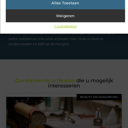
Alles Toestaan
Weigeren
Had je deze artikelen al bekeken?
Cookiebeleid
Ontdek de boeiende en interessante verhalen die wij voor je in
petto hebben en mis onze artikelen niet. Duik in diverse
onderwerpen en blijf op de hoogte!
Gerelateerde artikelen
die u mogelijk
interesseren
BEAUTY EN VERZORGING