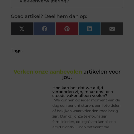
vlekkenverwijdering?
Goed artikel? Deel hem dan op:
X
Facebook
Pinterest
LinkedIn
Email
(Twitter)
Tags:
Verken onze aanbevolen
artikelen voor
jou.
Hoe kan het dat we altijd
verbonden zijn, maar ons toch
steeds vaker alleen voelen?
We kunnen op ieder moment van de
dag een bericht sturen, een foto delen
of bekijken waar vrienden mee bezig
zijn. Dankzij onze telefoons zijn
familieleden, collega’s en kennissen
altijd dichtbij. Toch betekent die