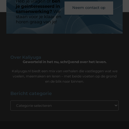
Heb je vragen of
ben
je geïnteresseerd in
Neem contact op
samenwerking?
We
staan voor je klaar en
horen graag van je!
Over Kaliyuga
Geworteld in het nu, schrijvend over het leven.
Kaliyuga.nl biedt een mix van verhalen die vastleggen wat we
voelen, meemaken en leren – met beide voeten op de grond
en de blik naar binnen.
Bericht categorie