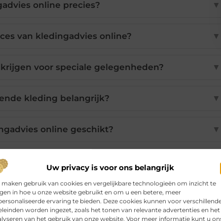
gadvies online precies?
▼
ces van kledingadvies online?
▼
 krijgen voor speciale gelegenheden?
▼
ende kleding belangrijk?
▼
ingadvies online geschikt?
▼
Uw privacy is voor ons belangrijk
Pinterest
LinkedIn
Email
 maken gebruik van cookies en vergelijkbare technologieën om inzicht te
jgen in hoe u onze website gebruikt en om u een betere, meer
ersonaliseerde ervaring te bieden. Deze cookies kunnen voor verschillend
leinden worden ingezet, zoals het tonen van relevante advertenties en het
lyseren van het gebruik van onze website. Voor meer informatie kunt u on