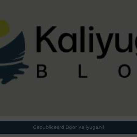
Gepubliceerd Door Kaliyuga.nl