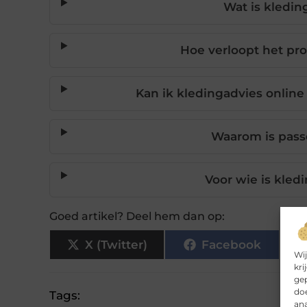
Wat is kledin
Hoe verloopt het pro
Kan ik kledingadvies online
Waarom is pass
Voor wie is kled
Goed artikel? Deel hem dan op:
X (Twitter)
Facebook
Wij
kri
gep
doe
Tags:
ana