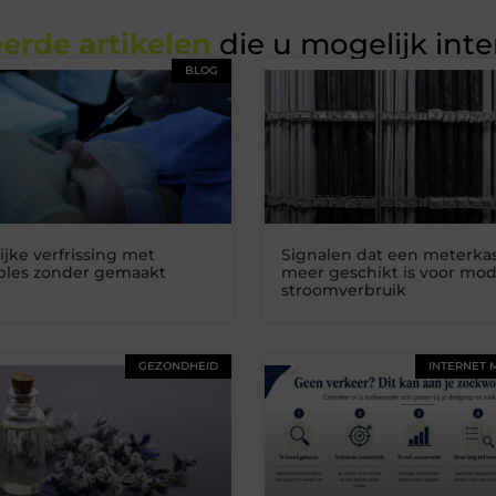
erde artikelen
die u mogelijk int
BLOG
ijke verfrissing met
Signalen dat een meterkas
ables zonder gemaakt
meer geschikt is voor mo
stroomverbruik
GEZONDHEID
INTERNET 