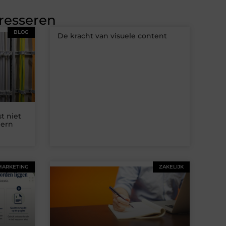
eresseren
BLOG
De kracht van visuele content
t niet
dern
MARKETING
ZAKELIJK