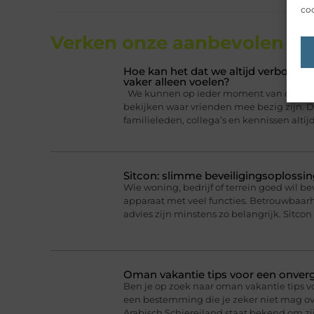
coo
Verken onze aanbevolen
art
Hoe kan het dat we altijd verbonden
vaker alleen voelen?
We kunnen op ieder moment van de dag ee
bekijken waar vrienden mee bezig zijn. Da
familieleden, collega’s en kennissen altij
Sitcon: slimme beveiligingsoplossin
Wie woning, bedrijf of terrein goed wil b
apparaat met veel functies. Betrouwbaa
advies zijn minstens zo belangrijk. Sitcon 
Oman vakantie tips voor een onverge
Ben je op zoek naar oman vakantie tips v
een bestemming die je zeker niet mag ove
Arabisch Schiereiland staat bekend om 