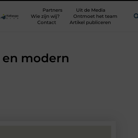
en uitdagend avontuur in een authentieke melkstal
Fysiothera
Partners
Uit de Media
Wie zijn wij?
Ontmoet het team
Contact
Artikel publiceren
k en modern