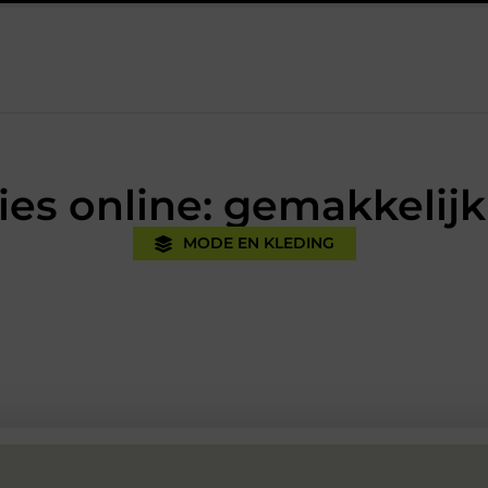
ijk
Oman vakantie tips voor een onvergetelijke rondreis
E
ies online: gemakkelij
MODE EN KLEDING