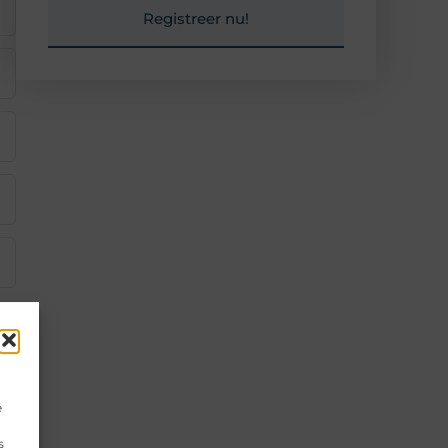
Registreer nu!
e
s