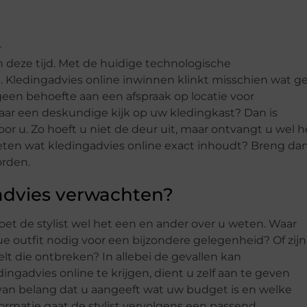
an deze tijd. Met de huidige technologische
 Kledingadvies online inwinnen klinkt misschien wat ge
 geen behoefte aan een afspraak op locatie voor
aar een deskundige kijk op uw kledingkast? Dan is
r u. Zo hoeft u niet de deur uit, maar ontvangt u wel h
weten wat kledingadvies online exact inhoudt? Breng da
orden.
advies verwachten?
et de stylist wel het een en ander over u weten. Waar
e outfit nodig voor een bijzondere gelegenheid? Of zijn
oelt die ontbreken? In allebei de gevallen kan
ngadvies online te krijgen, dient u zelf aan te geven
k van belang dat u aangeeft wat uw budget is en welke
nformatie gaat de stylist vervolgens een passend