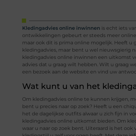
Kledingadvies online inwinnen
is echt iets v
ontwikkelingen gebeurt er steeds meer online.
maar ook dit is prima online mogelijk. Heeft u
kledingadvies, maar bent u wel nieuwsgierig n
kledingadvies online inwinnen een uitkomst voo
advies dat u graag wilt hebben. Wilt u graag 
een bezoek aan de website en vind uw antwo
Wat kunt u van het kleding
Om kledingadvies online te kunnen krijgen, mo
bent u precies naar op zoek? Heeft u een chiqu
het de dagelijkse outfits alwaar u zich fijn in v
kledingadvies online uitkomst bieden. Om kledi
waar u naar op zoek bent. Uiteraard is het oo
kledingstijl u zelf voor ogen heeft. Met deze i