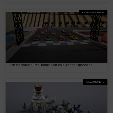
ENTERTAINMENT
Een racebaan huren: betaalbaar en bijzonder spannend
GEZONDHEID