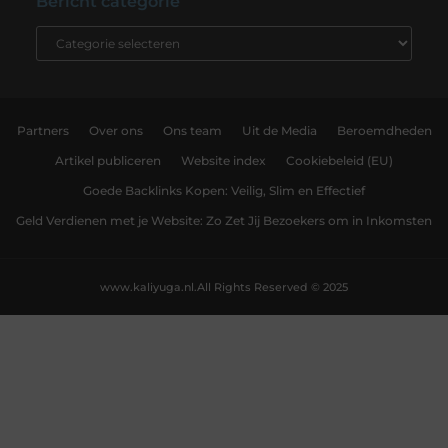
Bericht categorie
Partners
Over ons
Ons team
Uit de Media
Beroemdheden
Artikel publiceren
Website index
Cookiebeleid (EU)
Goede Backlinks Kopen: Veilig, Slim en Effectief
Geld Verdienen met je Website: Zo Zet Jij Bezoekers om in Inkomsten
www.kaliyuga.nl.
All Rights Reserved © 2025