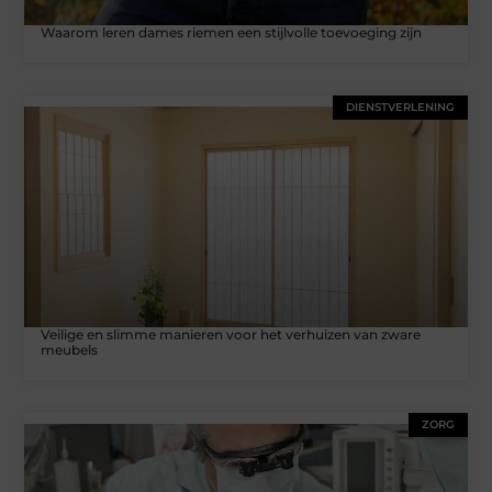
Waarom leren dames riemen een stijlvolle toevoeging zijn
DIENSTVERLENING
Veilige en slimme manieren voor het verhuizen van zware
meubels
ZORG