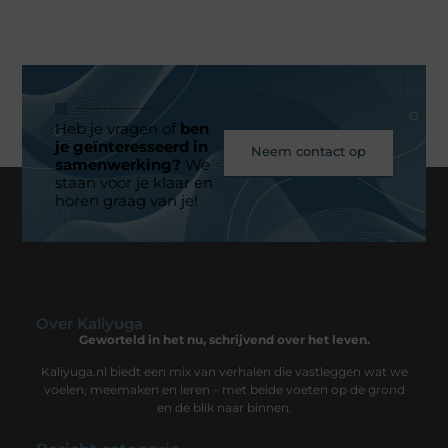
Heb je vragen of
ben
je geïnteresseerd in
Neem contact op
samenwerking?
We
staan voor je klaar en
horen graag van je!
Over Kaliyuga
Geworteld in het nu, schrijvend over het leven.
Kaliyuga.nl biedt een mix van verhalen die vastleggen wat we
voelen, meemaken en leren – met beide voeten op de grond
en de blik naar binnen.