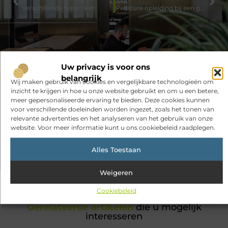
Verschillende typen leer
Pedicure opleiding bij een goede opleider volgen?
Uw privacy is voor ons
belangrijk
Wij maken gebruik van cookies en vergelijkbare technologieën om
inzicht te krijgen in hoe u onze website gebruikt en om u een betere,
meer gepersonaliseerde ervaring te bieden. Deze cookies kunnen
Had je deze artikelen al bekeken?
voor verschillende doeleinden worden ingezet, zoals het tonen van
relevante advertenties en het analyseren van het gebruik van onze
Ontdek de boeiende en interessante verhalen die wij voor je in
website. Voor meer informatie kunt u ons cookiebeleid raadplegen.
petto hebben en mis onze artikelen niet. Duik in diverse
onderwerpen en blijf op de hoogte!
Alles Toestaan
Weigeren
Cookiebeleid
Gerelateerde artikelen
die u mogelijk
interesseren