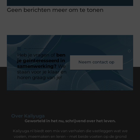
Geen berichten meer om te tonen
Heb je vragen of
ben
je geïnteresseerd in
Neem contact op
samenwerking?
We
staan voor je klaar en
horen graag van je!
Over Kaliyuga
Geworteld in het nu, schrijvend over het leven.
Kaliyuga.nl biedt een mix van verhalen die vastleggen wat we
voelen, meemaken en leren – met beide voeten op de grond