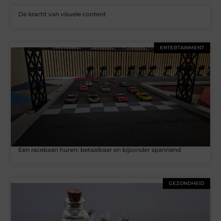
De kracht van visuele content
ENTERTAINMENT
Een racebaan huren: betaalbaar en bijzonder spannend
GEZONDHEID