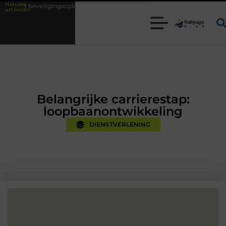
Nieuwe
ngsoplossingen met kennis uit de praktijk
Oman vakantie tips voor een
artikelen
Belangrijke carrierestap:
loopbaanontwikkeling
DIENSTVERLENING