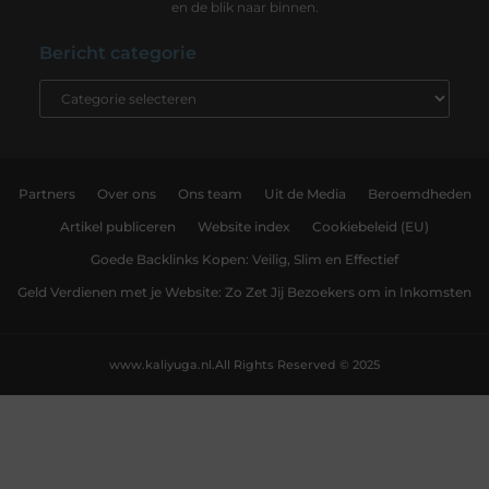
en de blik naar binnen.
Bericht categorie
Partners
Over ons
Ons team
Uit de Media
Beroemdheden
Artikel publiceren
Website index
Cookiebeleid (EU)
Goede Backlinks Kopen: Veilig, Slim en Effectief
Geld Verdienen met je Website: Zo Zet Jij Bezoekers om in Inkomsten
www.kaliyuga.nl.
All Rights Reserved © 2025