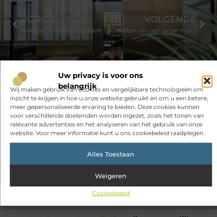
VORIGE
VOLGENDE
Makelaar in Assen, hier bent u aan het goede adres
Genieten van een lange motorvakantie
Uw privacy is voor ons
belangrijk
Wij maken gebruik van cookies en vergelijkbare technologieën om
inzicht te krijgen in hoe u onze website gebruikt en om u een betere,
meer gepersonaliseerde ervaring te bieden. Deze cookies kunnen
voor verschillende doeleinden worden ingezet, zoals het tonen van
Had je deze artikelen al bekeken?
relevante advertenties en het analyseren van het gebruik van onze
website. Voor meer informatie kunt u ons cookiebeleid raadplegen.
Ontdek de boeiende en interessante verhalen die wij voor je in
petto hebben en mis onze artikelen niet. Duik in diverse
Alles Toestaan
onderwerpen en blijf op de hoogte!
Weigeren
Cookiebeleid