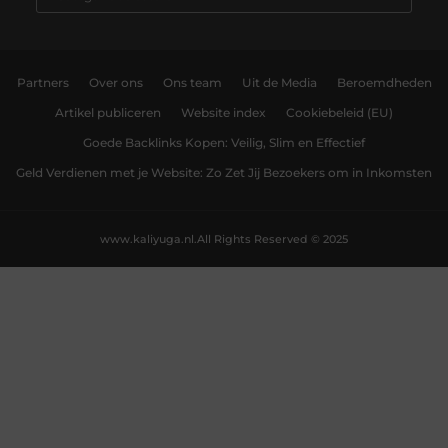
Partners
Over ons
Ons team
Uit de Media
Beroemdheden
Artikel publiceren
Website index
Cookiebeleid (EU)
Goede Backlinks Kopen: Veilig, Slim en Effectief
Geld Verdienen met je Website: Zo Zet Jij Bezoekers om in Inkomsten
www.kaliyuga.nl.
All Rights Reserved © 2025