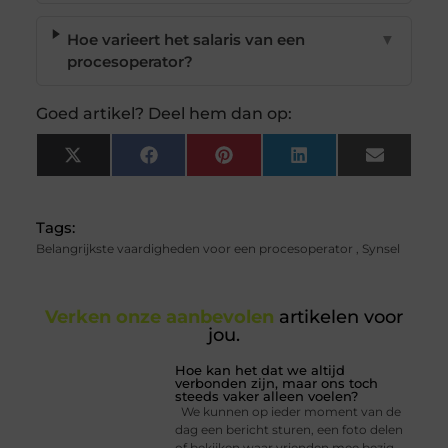
Hoe varieert het salaris van een
▼
procesoperator?
Goed artikel? Deel hem dan op:
X
Facebook
Pinterest
LinkedIn
Email
(Twitter)
Tags:
Belangrijkste vaardigheden voor een procesoperator
,
Synsel
Verken onze aanbevolen
artikelen voor
jou.
Hoe kan het dat we altijd
verbonden zijn, maar ons toch
steeds vaker alleen voelen?
We kunnen op ieder moment van de
dag een bericht sturen, een foto delen
of bekijken waar vrienden mee bezig