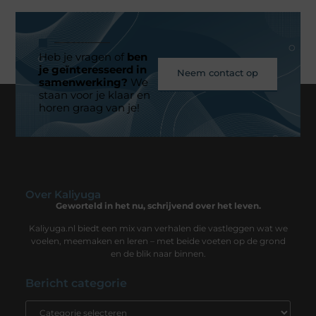
Heb je vragen of
ben
je geïnteresseerd in
Neem contact op
samenwerking?
We
staan voor je klaar en
horen graag van je!
Over Kaliyuga
Geworteld in het nu, schrijvend over het leven.
Kaliyuga.nl biedt een mix van verhalen die vastleggen wat we
voelen, meemaken en leren – met beide voeten op de grond
en de blik naar binnen.
Bericht categorie