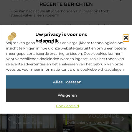
RECENTE BERICHTEN
Hoe kan het dat we altijd verbonden zijn, maar ons toch
steeds vaker alleen voelen?
Sitcon: slimme beveiligingsoplossingen met kennis uit de
praktijk
Uw privacy is voor ons
belangrijk
Oman vakantie tips voor een onvergetelijke rondreis
Wij maken gebruik van cookies en vergelijkbare technologieën om
inzicht te krijgen in hoe u onze website gebruikt en om u een betere,
Een uitdagend avontuur in een authentieke melkstal
meer gepersonaliseerde ervaring te bieden. Deze cookies kunnen
voor verschillende doeleinden worden ingezet, zoals het tonen van
Fysiotherapie Haarlem: gericht werken aan herstel en beter
relevante advertenties en het analyseren van het gebruik van onze
bewegen
website. Voor meer informatie kunt u ons cookiebeleid raadplegen.
Veelgemaakte fouten bij het beveiligen van schuren, garages
en achteromgangen
Alles Toestaan
Weigeren
Cookiebeleid
VORIGE
VOLGENDE
Boomstamtafels
Dé manier om jouw vijftigste verjaardag te vieren