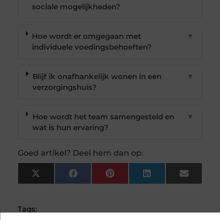
sociale mogelijkheden?
Hoe wordt er omgegaan met
▼
individuele voedingsbehoeften?
Blijf ik onafhankelijk wonen in een
▼
verzorgingshuis?
Hoe wordt het team samengesteld en
▼
wat is hun ervaring?
Goed artikel? Deel hem dan op:
X
Facebook
Pinterest
LinkedIn
Email
(Twitter)
Tags: