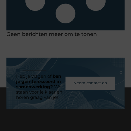
Geen berichten meer om te tonen
Heb je vragen of
ben
je geïnteresseerd in
Neem contact op
samenwerking?
We
staan voor je klaar en
horen graag van je!