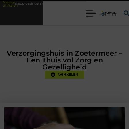
Nieuwe
et kennis uit de praktijk
Oman vakantie tips voor een onvergetelijke
artikelen
Verzorgingshuis in Zoetermeer –
Een Thuis vol Zorg en
Gezelligheid
WINKELEN