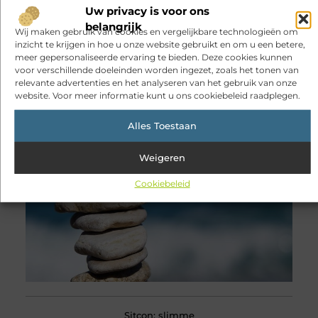
Uw privacy is voor ons
belangrijk
Wij maken gebruik van cookies en vergelijkbare technologieën om
Verken onze aanbevolen
artikelen voor
inzicht te krijgen in hoe u onze website gebruikt en om u een betere,
jou.
meer gepersonaliseerde ervaring te bieden. Deze cookies kunnen
voor verschillende doeleinden worden ingezet, zoals het tonen van
Hoe kan het dat we altijd
verbonden zijn, maar ons toch
relevante advertenties en het analyseren van het gebruik van onze
steeds vaker alleen voelen?
website. Voor meer informatie kunt u ons cookiebeleid raadplegen.
We kunnen op ieder moment van de
dag een bericht sturen, een foto delen
Alles Toestaan
of bekijken waar vrienden mee bezig
zijn. Dankzij onze telefoons zijn
familieleden, collega’s en kennissen
Weigeren
altijd dichtbij. Toch betekent die
Cookiebeleid
Sitcon: slimme