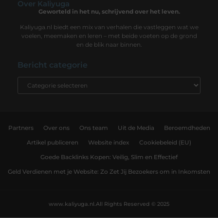
Over Kaliyuga
Geworteld in het nu, schrijvend over het leven.
Kaliyuga.nl biedt een mix van verhalen die vastleggen wat we
voelen, meemaken en leren – met beide voeten op de grond
en de blik naar binnen.
Bericht categorie
Partners
Over ons
Ons team
Uit de Media
Beroemdheden
Artikel publiceren
Website index
Cookiebeleid (EU)
Goede Backlinks Kopen: Veilig, Slim en Effectief
Geld Verdienen met je Website: Zo Zet Jij Bezoekers om in Inkomsten
www.kaliyuga.nl.
All Rights Reserved © 2025