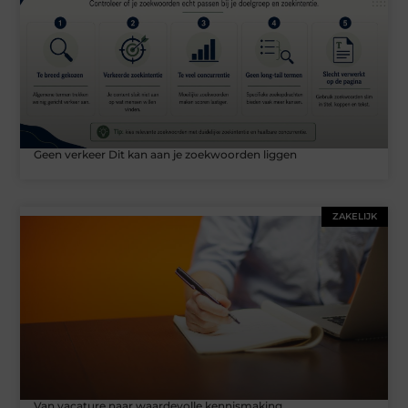
Geen verkeer Dit kan aan je zoekwoorden liggen
ZAKELIJK
Van vacature naar waardevolle kennismaking