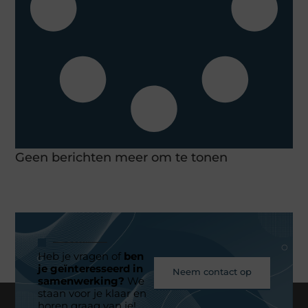
Geen berichten meer om te tonen
Heb je vragen of
ben
je geïnteresseerd in
Neem contact op
samenwerking?
We
staan voor je klaar en
horen graag van je!