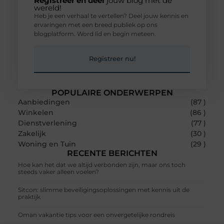
Registreer en deel
jouw blog met de
wereld!
Heb je een verhaal te vertellen? Deel jouw kennis en
ervaringen met een breed publiek op ons
blogplatform. Word lid en begin meteen.
Registreer nu!
POPULAIRE ONDERWERPEN
Aanbiedingen
(87 )
Winkelen
(86 )
Dienstverlening
(77 )
Zakelijk
(30 )
Woning en Tuin
(29 )
RECENTE BERICHTEN
Hoe kan het dat we altijd verbonden zijn, maar ons toch
steeds vaker alleen voelen?
Sitcon: slimme beveiligingsoplossingen met kennis uit de
praktijk
Oman vakantie tips voor een onvergetelijke rondreis