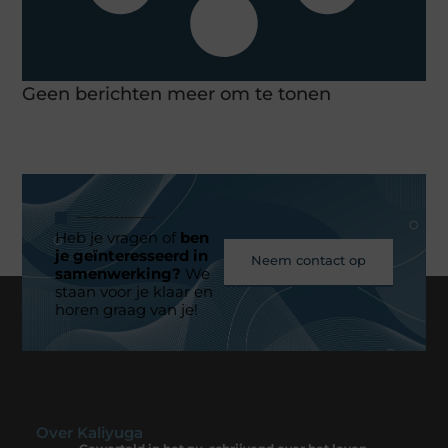
Geen berichten meer om te tonen
Heb je vragen of
ben
je geïnteresseerd in
Neem contact op
samenwerking?
We
staan voor je klaar en
horen graag van je!
Over Kaliyuga