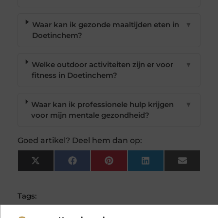
Waar kan ik gezonde maaltijden eten in
▼
Doetinchem?
Welke outdoor activiteiten zijn er voor
▼
fitness in Doetinchem?
Waar kan ik professionele hulp krijgen
▼
voor mijn mentale gezondheid?
Goed artikel? Deel hem dan op:
X
Facebook
Pinterest
LinkedIn
Email
(Twitter)
Tags: