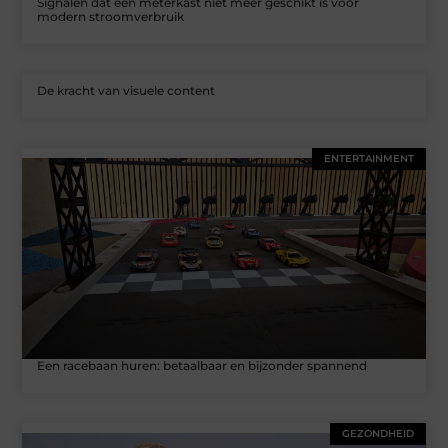
Signalen dat een meterkast niet meer geschikt is voor
modern stroomverbruik
De kracht van visuele content
ENTERTAINMENT
Een racebaan huren: betaalbaar en bijzonder spannend
GEZONDHEID