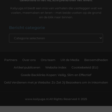
Geworteld in het nu, schrijvend over het leven.
Kaliyuga.nl biedt een mix van verhalen die vastleggen wat we
voelen, meemaken en leren – met beide voeten op de grond
en de blik naar binnen.
Bericht categorie
Partners
Over ons
Ons team
Uit de Media
Beroemdheden
Artikel publiceren
Website index
Cookiebeleid (EU)
Goede Backlinks Kopen: Veilig, Slim en Effectief
Geld Verdienen met je Website: Zo Zet Jij Bezoekers om in Inkomsten
www.kaliyuga.nl.
All Rights Reserved © 2025