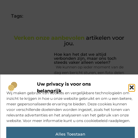
(Twitter)
Tags:
Verken onze aanbevolen
artikelen voor
jou.
Hoe kan het dat we altijd
verbonden zijn, maar ons toch
steeds vaker alleen voelen?
We kunnen op ieder moment van de
dag een bericht sturen, een foto delen
of bekijken waar vrienden mee bezig
Uw privacy is voor ons
zijn. Dankzij onze telefoons zijn
familieleden, collega’s en kennissen
belangrijk
Wij maken gebruik van cookies en vergelijkbare technologieën om
altijd dichtbij. Toch betekent die
inzicht te krijgen in hoe u onze website gebruikt en om u een betere,
meer gepersonaliseerde ervaring te bieden. Deze cookies kunnen
voor verschillende doeleinden worden ingezet, zoals het tonen van
relevante advertenties en het analyseren van het gebruik van onze
website. Voor meer informatie kunt u ons cookiebeleid raadplegen.
Alles Toestaan