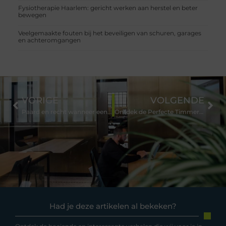
Fysiotherapie Haarlem: gericht werken aan herstel en beter
bewegen
Veelgemaakte fouten bij het beveiligen van schuren, garages
en achteromgangen
VORIGE
VOLGENDE
Paard en recht wanneer een advocaat arbeidsrecht Deventer uitkomst biedt bij geschillen in de paarde
Ontdek de Perfecte Timmerbedrijf in Geleen voor Uw Woningrenovaties
Had je deze artikelen al bekeken?