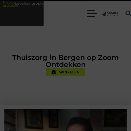
Nieuwe
ossingen met kennis uit de praktijk
Oman vakantie tips voor een onver
artikelen
Thuiszorg in Bergen op Zoom
Ontdekken
WINKELEN