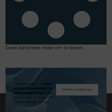
Geen berichten meer om te tonen
Heb je vragen of
ben
je geïnteresseerd in
Neem contact op
samenwerking?
We
staan voor je klaar en
horen graag van je!