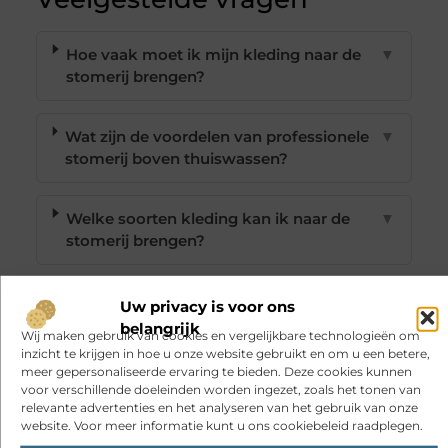
Hoe vaak moet ik mijn kleding naar de
▼
stomerij brengen?
Wat zijn de voordelen van professionele
▼
stomerij boven thuiswassen?
Welke soorten kleding kan ik naar de
▼
stomerij brengen?
Is professionele stomerij duur?
▼
Uw privacy is voor ons
belangrijk
Wij maken gebruik van cookies en vergelijkbare technologieën om
inzicht te krijgen in hoe u onze website gebruikt en om u een betere,
Hoe kies ik de beste stomerij in
▼
meer gepersonaliseerde ervaring te bieden. Deze cookies kunnen
Heerlen?
voor verschillende doeleinden worden ingezet, zoals het tonen van
relevante advertenties en het analyseren van het gebruik van onze
website. Voor meer informatie kunt u ons cookiebeleid raadplegen.
Goed artikel? Deel hem dan op: