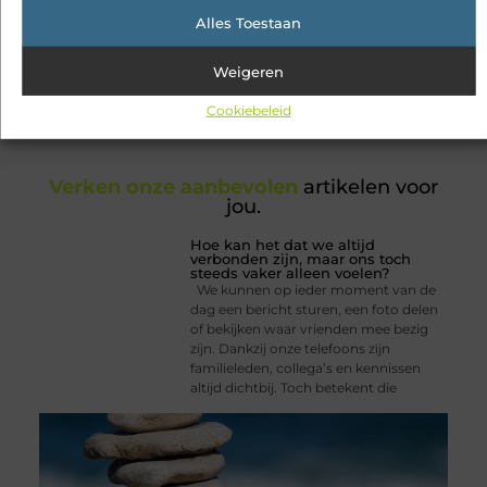
Alles Toestaan
X
Facebook
Pinterest
LinkedIn
Email
(Twitter)
Weigeren
Tags:
Cookiebeleid
Verken onze aanbevolen
artikelen voor
jou.
Hoe kan het dat we altijd
verbonden zijn, maar ons toch
steeds vaker alleen voelen?
We kunnen op ieder moment van de
dag een bericht sturen, een foto delen
of bekijken waar vrienden mee bezig
zijn. Dankzij onze telefoons zijn
familieleden, collega’s en kennissen
altijd dichtbij. Toch betekent die