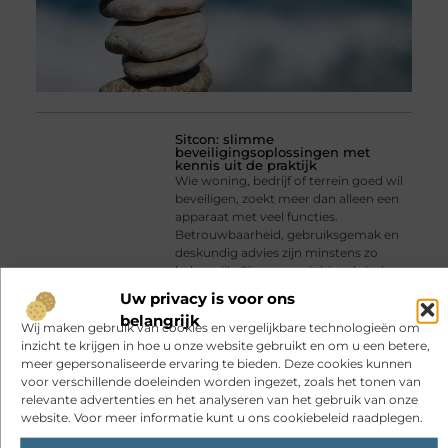
Sitcon: slimme
beveiligingsoplossingen met
kennis uit de praktijk
Wie woning, bedrijf of terrein goed wil
beveiligen, zoekt meer dan alleen een
apparaat met veel functies.
Betrouwbaarheid, gebruiksgemak en
deskundig advies zijn minstens zo
belangrijk. Sitcon speelt hier al sinds
2007 op in. Het
Uw privacy is voor ons
belangrijk
Wij maken gebruik van cookies en vergelijkbare technologieën om
inzicht te krijgen in hoe u onze website gebruikt en om u een betere,
meer gepersonaliseerde ervaring te bieden. Deze cookies kunnen
voor verschillende doeleinden worden ingezet, zoals het tonen van
relevante advertenties en het analyseren van het gebruik van onze
website. Voor meer informatie kunt u ons cookiebeleid raadplegen.