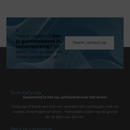
Heb je vragen of
ben
je geïnteresseerd in
Neem contact op
samenwerking?
We
staan voor je klaar en
horen graag van je!
Over Kaliyuga
Geworteld in het nu, schrijvend over het leven.
Kaliyuga.nl biedt een mix van verhalen die vastleggen wat we
voelen, meemaken en leren – met beide voeten op de grond
en de blik naar binnen.
Bericht categorie