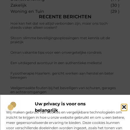
Zakelijk
(30 )
Woning en Tuin
(29 )
RECENTE BERICHTEN
Hoe kan het dat we altijd verbonden zijn, maar ons toch
steeds vaker alleen voelen?
Sitcon: slimme beveiligingsoplossingen met kennis uit de
praktijk
Oman vakantie tips voor een onvergetelijke rondreis
Een uitdagend avontuur in een authentieke melkstal
Fysiotherapie Haarlem: gericht werken aan herstel en beter
bewegen
Veelgemaakte fouten bij het beveiligen van schuren, garages
en achteromgangen
Uw privacy is voor ons
belangrijk
Wij maken gebruik van cookies en vergelijkbare technologieën om
inzicht te krijgen in hoe u onze website gebruikt en om u een betere,
meer gepersonaliseerde ervaring te bieden. Deze cookies kunnen
VORIGE
VOLGENDE
voor verschillende doeleinden worden ingezet, zoals het tonen van