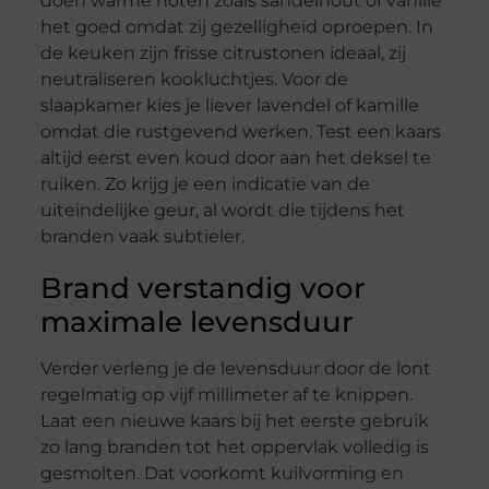
doen warme noten zoals sandelhout of vanille
het goed omdat zij gezelligheid oproepen. In
de keuken zijn frisse citrus­tonen ideaal, zij
neutraliseren kook­luchtjes. Voor de
slaapkamer kies je liever lavendel of kamille
omdat die rustgevend werken. Test een kaars
altijd eerst even koud door aan het deksel te
ruiken. Zo krijg je een indicatie van de
uiteindelijke geur, al wordt die tijdens het
branden vaak subtieler.
Brand verstandig voor
maximale levensduur
Verder verleng je de levensduur door de lont
regelmatig op vijf millimeter af te knippen.
Laat een nieuwe kaars bij het eerste gebruik
zo lang branden tot het oppervlak volledig is
gesmolten. Dat voorkomt kuil­vorming en