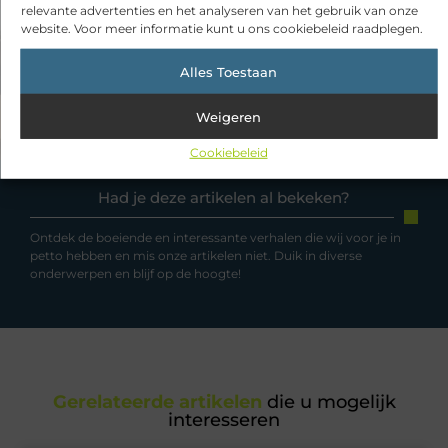
relevante advertenties en het analyseren van het gebruik van onze
Ontdek de Sfeervolle Woonwinkel in Middelburg
Productief buiten de deur werken? Dit is wat de beste flexplek allemaal biedt
website. Voor meer informatie kunt u ons cookiebeleid raadplegen.
Alles Toestaan
Weigeren
Cookiebeleid
Had je deze artikelen al bekeken?
Ontdek de boeiende en interessante verhalen die wij voor je in
petto hebben en mis onze artikelen niet. Duik in diverse
onderwerpen en blijf op de hoogte!
Gerelateerde artikelen
die u mogelijk
interesseren