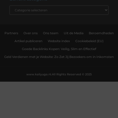
Partners
Over ons
Ons team
Uit de Media
Beroemdheden
Artikel publiceren
Website index
Cookiebeleid (EU)
Goede Backlinks Kopen: Veilig, Slim en Effectief
Geld Verdienen met je Website: Zo Zet Jij Bezoekers om in Inkomsten
www.kaliyuga.nl.
All Rights Reserved © 2025