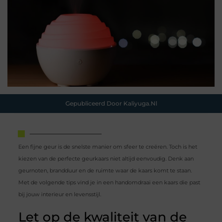
Gepubliceerd Door Kaliyuga.nl
Een fijne geur is de snelste manier om sfeer te creëren. Toch is het
kiezen van de perfecte geurkaars niet altijd eenvoudig. Denk aan
geurnoten, brandduur en de ruimte waar de kaars komt te staan.
Met de volgende tips vind je in een handomdraai een kaars die past
bij jouw interieur en levensstijl.
Let op de kwaliteit van de