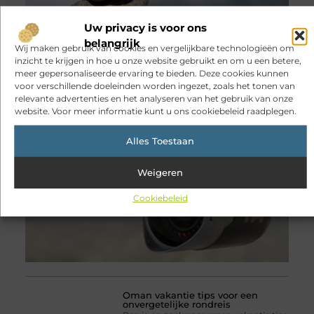
Uw privacy is voor ons
belangrijk
Sitcon: slimme
Wij maken gebruik van cookies en vergelijkbare technologieën om
beveiligingsoplossingen met
inzicht te krijgen in hoe u onze website gebruikt en om u een betere,
kennis uit de praktijk
Wie woning, bedrijf of terrein goed wil
meer gepersonaliseerde ervaring te bieden. Deze cookies kunnen
beveiligen, zoekt meer dan alleen een
voor verschillende doeleinden worden ingezet, zoals het tonen van
apparaat met veel functies.
relevante advertenties en het analyseren van het gebruik van onze
Betrouwbaarheid, gebruiksgemak en
website. Voor meer informatie kunt u ons cookiebeleid raadplegen.
deskundig advies zijn minstens zo
belangrijk. Sitcon speelt hier al sinds
Alles Toestaan
2007 op in. Het
Weigeren
Cookiebeleid
Oman vakantie tips voor een
onvergetelijke rondreis