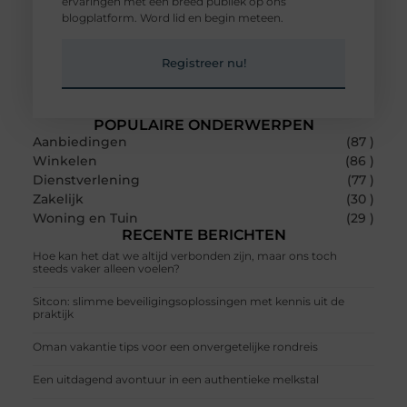
ervaringen met een breed publiek op ons
blogplatform. Word lid en begin meteen.
Registreer nu!
POPULAIRE ONDERWERPEN
Aanbiedingen
(87 )
Winkelen
(86 )
Dienstverlening
(77 )
Zakelijk
(30 )
Woning en Tuin
(29 )
RECENTE BERICHTEN
Hoe kan het dat we altijd verbonden zijn, maar ons toch
steeds vaker alleen voelen?
Sitcon: slimme beveiligingsoplossingen met kennis uit de
praktijk
Oman vakantie tips voor een onvergetelijke rondreis
Een uitdagend avontuur in een authentieke melkstal