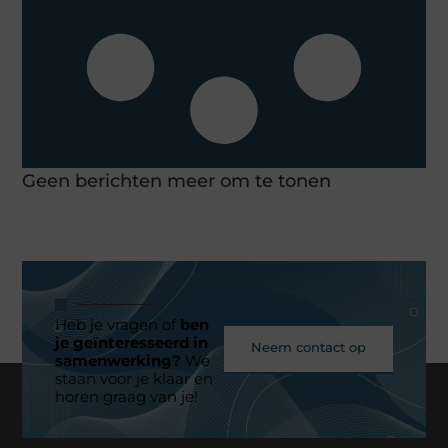
Geen berichten meer om te tonen
Heb je vragen of
ben
je geïnteresseerd in
Neem contact op
samenwerking?
We
staan voor je klaar en
horen graag van je!