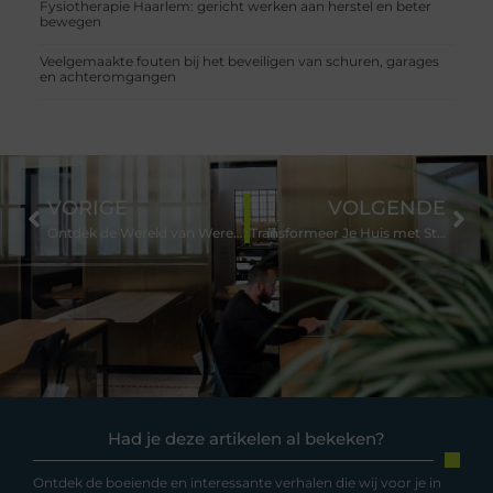
Fysiotherapie Haarlem: gericht werken aan herstel en beter
bewegen
Veelgemaakte fouten bij het beveiligen van schuren, garages
en achteromgangen
VORIGE
VOLGENDE
Ontdek de Wereld van Wereldwinkel in Hoogeveen
Transformeer Je Huis met Stijlvolle Woninginrichting in Etten-Leur
Had je deze artikelen al bekeken?
Ontdek de boeiende en interessante verhalen die wij voor je in